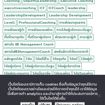
Coaching
EmpathyLeadership
Executive Coaching
executivecoaching
ICF
ICFCoach
leadership
LeadershipDevelopment
Leadership Development
Level1
ProfessionalCoaching
การพัฒนาบุคลากร
การพัฒนาผู้นำ
การพัฒนาองค์กร
การโค้ชผู้บริหารระดับสูง
ที่ปรึกษาธุรกิจ
ที่ปรึกษาผู้บริหาร
พัฒนาภาวะผู้นำ
ภาวะผู้นำ
สถาบัน BE Management Coach
สถาบันBEManagementCoach
สหพันธ์การโค้ชนานาชาติ
หลักสูตรโค้ช
โค้ช
โค้ชซีอีโอ
โค้ชธุรกิจ
โค้ชบี
โค้ชผู้นำ
โค้ชผู้บริหาร
โค้ชผู้บริหารระดับสูง
โค้ชผู้บริหารไทย
โค้ชผู้ประกอบการ
โค้ชมืออาชีพ
โค้ชองค์กร
โค้ชในองค์กร
เว็บไซต์ของเรามีการเก็บ cookies ซึ่งเก็บข้อมูลว่าคุณใช้งาน
Visitors :
1640107
เว็บไซต์ของเราอย่างไรและช่วยให้เราจดจำคุณได้ เราใช้ข้อมูล
นี้เพื่อการทำ analytics และนำมาสู่การทำให้ประสบการณ์การ
ใช้เว็บไซต์ดียิ่งขึ้น
ยอมรับ
ปฏิเสธ
Privacy policy
COPYRIGHT 2020 | BE Management Coach Co., Ltd. | All Right