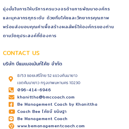
มุ่ง​มั่นในการให้บริการ​ครบวงจรด้านการพัฒนา​องค์กร​
และบุคลากรทุกระดับ​ ด้วยทีมโค้ช​และวิทยากรคุณ​ภาพ​
พร้อม​ส่งมอบคุณ​ค่า​เพื่อสร้างผลลัพธ์​ให้องค์กรของท่าน
ตามวัตถุประสงค์​ที่ต้องการ
CONTACT US
บริษัท บีแมเนจเม้นท์โค้ช จำกัด
8/53 ซอยเสรีไทย 52 แขวงคันนายาว
เขตคันนายาว กรุงเทพมหานคร 10230
096-414-6946
khanittha@bmccoach.com
Be Management Coach by Khanittha
Coach Bee โค้ชบี ขนิษฐา
Be Management Coach
www.bemanagementcoach.com