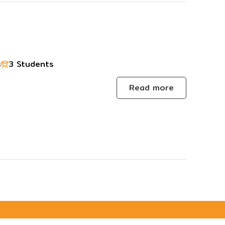
s
3 Students
Read more