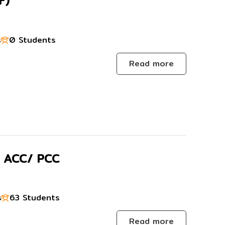
F)
s
0 Students
Read more
r ACC/ PCC
s
63 Students
Read more