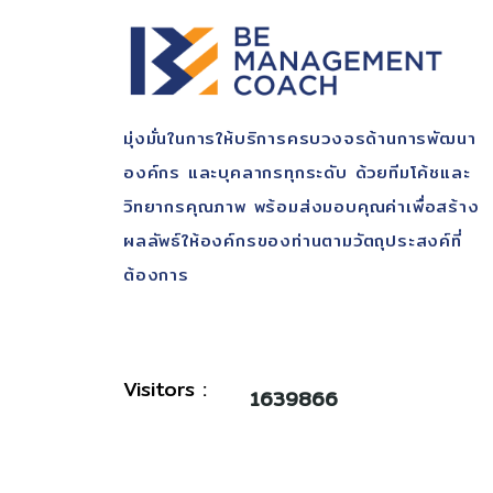
มุ่ง​มั่นในการให้บริการ​ครบวงจรด้านการพัฒนา​
องค์กร​ และบุคลากรทุกระดับ​ ด้วยทีมโค้ช​และ
วิทยากรคุณ​ภาพ​ พร้อม​ส่งมอบคุณ​ค่า​เพื่อสร้าง
ผลลัพธ์​ให้องค์กรของท่านตามวัตถุประสงค์​ที่
ต้องการ
Visitors :
1639866