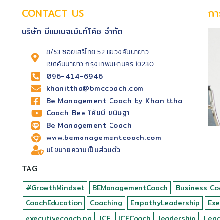
CONTACT US
กา
บริษัท บีแมเนจเม้นท์โค้ช จำกัด
8/53 ซอยเสรีไทย 52 แขวงคันนายาว
เขตคันนายาว กรุงเทพมหานคร 10230
096-414-6946
khanittha@bmccoach.com
Be Management Coach by Khanittha
Coach Bee โค้ชบี ขนิษฐา
Be Management Coach
www.bemanagementcoach.com
นโยบายความเป็นส่วนตัว
TAG
#GrowthMindset
BEManagementCoach
Business Co
CoachEducation
Coaching
EmpathyLeadership
Exe
executivecoaching
ICF
ICFCoach
leadership
Lea