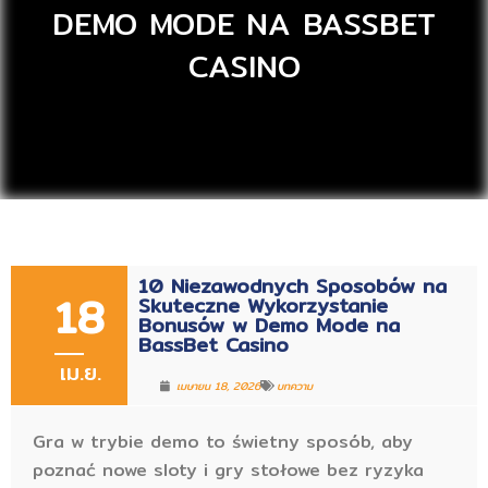
DEMO MODE NA BASSBET
CASINO
10 Niezawodnych Sposobów na
18
Skuteczne Wykorzystanie
Bonusów w Demo Mode na
BassBet Casino
เม.ย.
เมษายน 18, 2026
บทความ
Gra w trybie demo to świetny sposób, aby
poznać nowe sloty i gry stołowe bez ryzyka