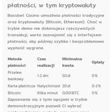
płatności, w tym kryptowaluty
Bassbet Casino umożliwia płatności tradycyjne
oraz kryptowaluty (Bitcoin, Ethereum). Choć w
trybie demo nie dokonujesz rzeczywistych
transakcji, warto zaznajomić się z interfejsem
płatności, aby później szybko i bezproblemowo
wypłacić wygrane.
Metoda
Czas
Minimalna
Opłaty
płatności
realizacji
kwota
Przelew
1‑2 dni
50 zł
0 %
bankowy
Karta płatnicza
Natychmiast
20 zł
0‑2 %
Bitcoin
Kilka minut
0,001 BTC
0 %
Zapoznanie się z tymi opcjami w trybie
demonstracyjnym pozwoli Ci wybrać