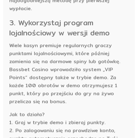
najdogodniejszą metodę przy pierwszej
wypłacie.
3. Wykorzystaj program
lojalnościowy w wersji demo
Wiele kasyn premiuje regularnych graczy
punktami lojalnościowymi, które później
zamienia się na darmowe spiny lub gotówkę.
Bassbet Casino wprowadziło system „VIP
Points” dostępny także w trybie demo. Za
każde 100 obrotów w demo otrzymujesz 1
punkt, który po przejściu do gry na żywo
przelicza się na bonus.
Jak to działa?
1. Graj w trybie demo i zbieraj punkty.
2. Po zalogowaniu się na prawdziwe konto,