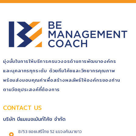
มุ่ง​มั่นในการให้บริการ​ครบวงจรด้านการพัฒนา​องค์กร​
และบุคลากรทุกระดับ​ ด้วยทีมโค้ช​และวิทยากรคุณ​ภาพ​
พร้อม​ส่งมอบคุณ​ค่า​เพื่อสร้างผลลัพธ์​ให้องค์กรของท่าน
ตามวัตถุประสงค์​ที่ต้องการ
CONTACT US
บริษัท บีแมเนจเม้นท์โค้ช จำกัด
8/53 ซอยเสรีไทย 52 แขวงคันนายาว