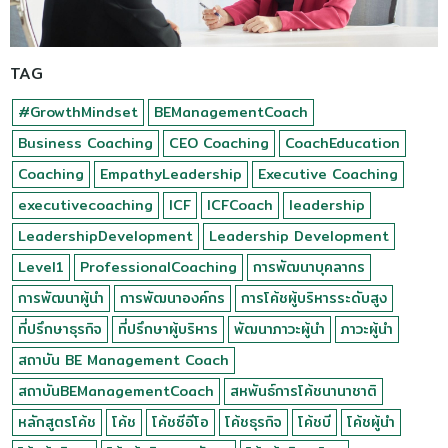
TAG
#GrowthMindset
BEManagementCoach
Business Coaching
CEO Coaching
CoachEducation
Coaching
EmpathyLeadership
Executive Coaching
executivecoaching
ICF
ICFCoach
leadership
LeadershipDevelopment
Leadership Development
Level1
ProfessionalCoaching
การพัฒนาบุคลากร
การพัฒนาผู้นำ
การพัฒนาองค์กร
การโค้ชผู้บริหารระดับสูง
ที่ปรึกษาธุรกิจ
ที่ปรึกษาผู้บริหาร
พัฒนาภาวะผู้นำ
ภาวะผู้นำ
สถาบัน BE Management Coach
สถาบันBEManagementCoach
สหพันธ์การโค้ชนานาชาติ
หลักสูตรโค้ช
โค้ช
โค้ชซีอีโอ
โค้ชธุรกิจ
โค้ชบี
โค้ชผู้นำ