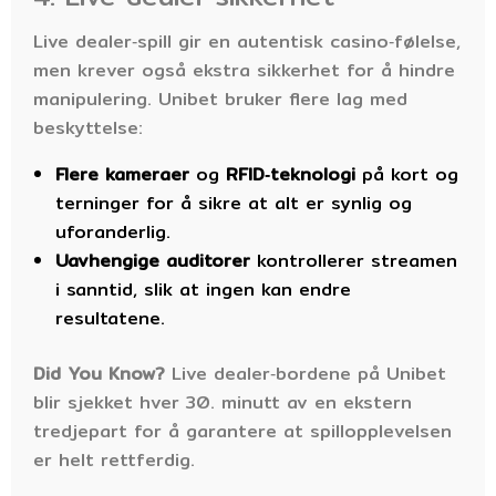
Live dealer‑spill gir en autentisk casino‑følelse,
men krever også ekstra sikkerhet for å hindre
manipulering. Unibet bruker flere lag med
beskyttelse:
Flere kameraer
og
RFID‑teknologi
på kort og
terninger for å sikre at alt er synlig og
uforanderlig.
Uavhengige auditorer
kontrollerer streamen
i sanntid, slik at ingen kan endre
resultatene.
Did You Know?
Live dealer‑bordene på Unibet
blir sjekket hver 30. minutt av en ekstern
tredjepart for å garantere at spillopplevelsen
er helt rettferdig.