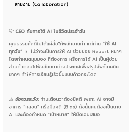
สายงาน (Collaboration)
💡
CEO กับการใช้ AI ในชีวิตประจำวัน
คุณธรรมศักดิ์ไม่ได้แค่สั่งให้พนักงานทำ แต่ท่าน
“ใช้ AI
ทุกวัน”
📱 ไม่ว่าจะเป็นการให้ AI ช่วยย่อย Report หนาๆ
โดยกำหนดมุมมอง ที่ต้องการ หรือการใช้ AI เป็นผู้ช่วย
ส่วนตัวตอนไปฟังสัมมนาต่างประเทศเพื่อสรุปศัพท์เทคนิค
ยากๆ ทำให้การเรียนรู้เร็วขึ้นแบบก้าวกระโดด
⚠️
ข้อควรระวัง:
ท่านเตือนว่าต้องมีสติ เพราะ AI อาจมี
อาการ “หลอน” หรือมีอคติ (Bias) ดังนั้นคนต้องเป็นนาย
AI และต้องกำหนด “เป้าหมาย” ให้ชัดเจนเสมอ