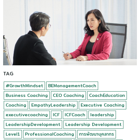
TAG
#GrowthMindset
BEManagementCoach
Business Coaching
CEO Coaching
CoachEducation
Coaching
EmpathyLeadership
Executive Coaching
executivecoaching
ICF
ICFCoach
leadership
LeadershipDevelopment
Leadership Development
Level1
ProfessionalCoaching
การพัฒนาบุคลากร