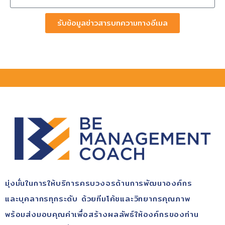
รับข้อมูลข่าวสารบทความทางอีเมล
มุ่ง​มั่นในการให้บริการ​ครบวงจรด้านการพัฒนา​องค์กร​
และบุคลากรทุกระดับ​ ด้วยทีมโค้ช​และวิทยากรคุณ​ภาพ​
พร้อม​ส่งมอบคุณ​ค่า​เพื่อสร้างผลลัพธ์​ให้องค์กรของท่าน