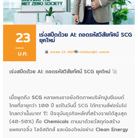
23
เร่งสปีดด้วย AI: ถอดรหัสวิสัยทัศน์ SCG
ยุคใหม่
ม.ค.
มกราคม 23, 2026
การพัฒนาผู้นำ
,
บทความ
เร่งสปีดด้วย AI: ถอดรหัสวิสัยทัศน์ SCG ยุคใหม่
🚀
เมื่อพูดถึง
SCG
หลายคนอาจยังติดภาพบริษัทปูนซีเมนต์
ไทยที่อายุกว่า 100 ปี แต่ในวันนี้ SCG ได้ทรานส์ฟอร์มไป
ไกลกว่านั้นมาก! 🏗️ ปัจจุบันธุรกิจหลักที่สร้างรายได้สูงสุด
(40-50%) คือ
Chemicals
ตามมาด้วยวัสดุก่อสร้าง
แพคเกจจิ้ง โลจิสติกส์ และน้องใหม่อย่าง
Clean Energy