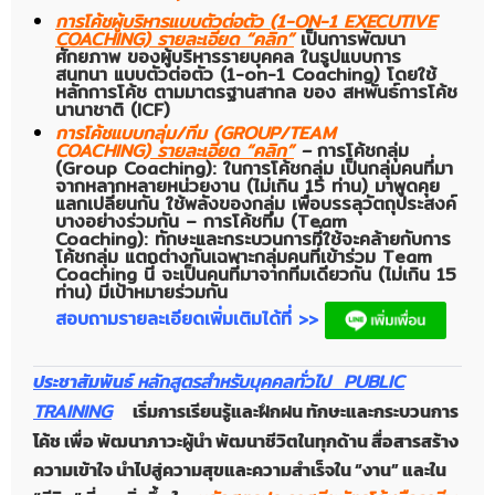
การโค้ชผู้บริหารแบบตัวต่อตัว (1-ON-1 EXECUTIVE
COACHING) รายละเอียด “คลิก”
เป็นการพัฒนา
ศักยภาพ ของผู้บริหารรายบุคคล ในรูปแบบการ
สนทนา แบบตัวต่อตัว (1-on-1 Coaching) โดยใช้
หลักการโค้ช ตามมาตรฐานสากล ของ สหพันธ์การโค้ช
นานาชาติ (ICF)
การโค้ชแบบกลุ่ม/ทีม (GROUP/TEAM
COACHING)
รายละเอียด “คลิก”
–
การโค้ชกลุ่ม
(Group Coaching): ในการโค้ชกลุ่ม เป็นกลุ่มคนที่มา
จากหลากหลายหน่วยงาน (ไม่เกิน 15 ท่าน) มาพูดคุย
แลกเปลี่ยนกัน ใช้พลังของกลุ่ม เพื่อบรรลุวัตถุประสงค์
บางอย่างร่วมกัน
– การโค้ชทีม (Team
Coaching): ทักษะและกระบวนการที่ใช้จะคล้ายกับการ
โค้ชกลุ่ม แตกต่างกันเฉพาะกลุ่มคนที่เข้าร่วม Team
Coaching นี้ จะเป็นคนที่มาจากทีมเดียวกัน (ไม่เกิน 15
ท่าน) มีเป้าหมายร่วมกัน
สอบถามรายละเอียดเพิ่มเติมได้ที่ >>
ประชาสัมพันธ์
หลักสูตรสำหรับบุคคลทั่วไป PUBLIC
TRAINING
เริ่มการเรียนรู้
และฝึกฝน ทักษะและกระบวนการ
โค้ช เ
พื่อ พัฒนาภาวะผู้นำ พัฒนาชีวิ
ตในทุกด้าน สื่อสารสร้าง
ความเข้
าใจ นำไปสู่ความสุขและความสำเร็
จใน “งาน” และใน