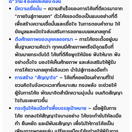
ดี” ว่ามี 4 องค์ประกอบ ดังนี้
มีความเชื่อมั่น
– ความสำเร็จของการโค้ชที่ดีควรมาจาก
“ภายในสู่ภายนอก” ตัวโค้ชเองต้องเป็นแบบอย่างที่ดี
เพื่อสร้างความเชื่อมั่นและเชื่อใจ ในการตอบคำถาม ให้
ข้อมูลและเปิดใจส่งเสริมการออกแบบแผนกลยุทธ์
ดึงศักยภาพของบุคคลออกมา
– การโค้ชจะตั้งอยู่บน
พื้นฐานความคิดว่า ทุกคนมีศักยภาพหรือมีจุดแข็งที่
พัฒนายกระดับได้ โค้ชที่ดีคือพูดให้น้อย ฟังให้มาก ฟัง
อย่างตั้งใจ มองให้เห็นศักยภาพ และส่งเสริมให้ผู้รับ
การโค้ชวางกลยุทธ์เชิงบวก นำไปสู่การลงมือทำ
การสร้าง “สัญญาใจ”
– โค้ชที่คอยป้อนคำถามที่ใช่
ชวนคิดในจังหวะเวลาที่เหมาะสม ทรงพลัง จะช่วยให้
ผู้รับการโค้ช พัฒนาจิตสำนึกความมุ่งมั่น จนเกิดสัญญา
ใจในระยะยาวขึ้น
กระตุ้นให้ลงมือทำเพื่อบรรลุเป้าหมาย
– เมื่อผู้รับการ
โค้ช ตกลงให้สัญญาใจบางอย่าง โค้ชจะกำชับให้ลงมือ
ทำ ยืนหยัด และมีพันธสัญญา เพื่อไม่ให้การโค้ชเป็น
เพียงการพูดคุยเล่น เปรียบเหมือนโค้ชช่วยให้ผู้รับการ