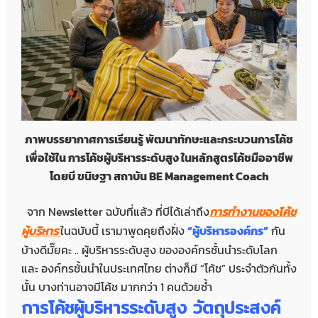
ภาพบรรยากาศการเรียนรู้ พัฒนาทักษะและกระบวนการโค้ช
เพื่อใช้ใน การโค้ชผู้บริหารระดับสูง ในหลักสูตรโค้ชมืออาชีพ
โดยบี ขนิษฐา สถาบัน BE Management Coach
จาก Newsletter ฉบับที่แล้ว ที่บีได้เล่าถึง
การทำงานของโค้ช
ผู้บริหาร
ในฉบับนี้ เรามาพูดคุยถึงฝั่ง
“ผู้บริหารองค์กร”
กัน
บ้างดีมั๊ยคะ .. ผู้บริหารระดับสูง ขององค์กรชั้นนำระดับโลก
และ องค์กรชั้นนำในประเทศไทย ต่างก็มี “โค้ช” ประจำตัวกันทั้ง
นั้น บางท่านอาจมีโค้ช มากกว่า 1 คนด้วยซ้ำ
การโค้ชผู้บริหารระดับสูง วัตถุประสงค์