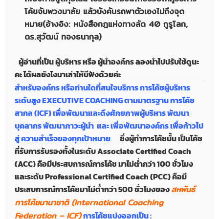
โค้ชจับพวงมาลัย แล้วบังคับรถพาตัวเองไปถึงจุด
หมาย(อ้างอิง: หนังสือกฎแห่งทางลัด 40 กูรูโลก,
ดร.สุวัฒน์ ทองธนากุล)
ผู้อ่านที่เป็น ผู้บริหาร หรือ ผู้นำองค์กร ลองนำไปปรับใช้ดูนะ
คะ ได้ผลยังไงมาเล่าให้บีฟังด้วยค่ะ
สำหรับองค์กร หรือท่านใดที่สนใจบริการ การโค้ชผู้บริหาร
ระดับสูง EXECUTIVE COACHING ตามมาตรฐาน การโค้ช
สากล (ICF) เพื่อพัฒนาและดึงศักยภาพผู้บริหาร พัฒนา
บุคลากร พัฒนาภาวะผู้นำ และ เพื่อพัฒนาองค์กร เพื่อก้าวไป
สู่ ความสำเร็จของทุกเป้าหมาย
ซึ่งผู้ทำการโค้ชนั้น เป็นโค้ช
ที่รับการรับรองทั้งในระดับ Associate Certified Coach
(ACC) คือมีประสบการณ์การโค้ช มาไม่ต่ำกว่า 100 ชั่วโมง
และระดับ Professional Certified Coach (PCC) คือมี
ประสบการณ์การโค้ชมาไม่ต่ำกว่า 500 ชั่วโมงของ
สหพันธ์
การโค้ชนานาชาติ (International Coaching
Federation – ICF)
การโค้ชแบ่งออกเป็น :