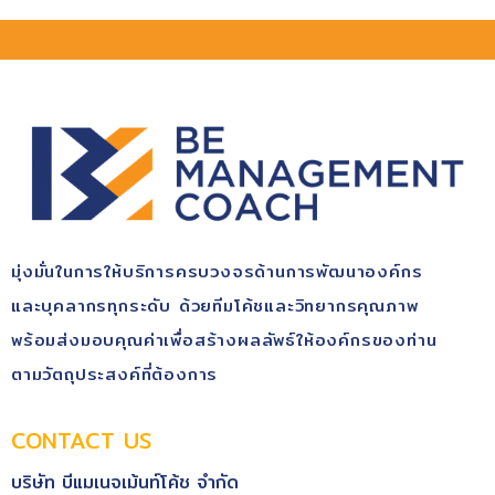
มุ่ง​มั่นในการให้บริการ​ครบวงจรด้านการพัฒนา​องค์กร​
และบุคลากรทุกระดับ​ ด้วยทีมโค้ช​และวิทยากรคุณ​ภาพ​
พร้อม​ส่งมอบคุณ​ค่า​เพื่อสร้างผลลัพธ์​ให้องค์กรของท่าน
ตามวัตถุประสงค์​ที่ต้องการ
CONTACT US
บริษัท บีแมเนจเม้นท์โค้ช จำกัด