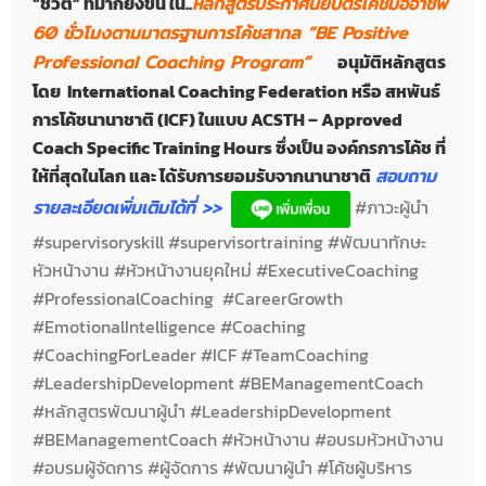
“ชีวิต” ที่มากยิ่งขึ้น ใน..
หลักสูตรประกาศนียบัตรโค้ชมืออาชีพ
60 ชั่วโมงตามมาตรฐานการโค้ชสากล “BE Positive
Professional Coaching Program”
อนุมัติหลักสูตร
โดย International Coaching Federation หรือ สหพันธ์
การโค้ชนานาชาติ (ICF) ในแบบ ACSTH – Approved
Coach Specific Training Hours ซึ่งเป็น องค์กรการโค้ช ที่
ให้ที่สุดในโลก และ ได้รับการยอมรับจากนานาชาติ
สอบถาม
รายละเอียดเพิ่มเติมได้ที่ >>
#ภาวะผู้นำ
#supervisoryskill #supervisortraining #พัฒนาทักษะ
หัวหน้างาน #หัวหน้างานยุคใหม่ #ExecutiveCoaching
#ProfessionalCoaching #CareerGrowth
#EmotionalIntelligence #Coaching
#CoachingForLeader #ICF #TeamCoaching
#LeadershipDevelopment #BEManagementCoach
#หลักสูตรพัฒนาผู้นำ #LeadershipDevelopment
#BEManagementCoach #หัวหน้างาน #อบรมหัวหน้างาน
#อบรมผู้จัดการ #ผู้จัดการ #พัฒนาผู้นำ #โค้ชผู้บริหาร