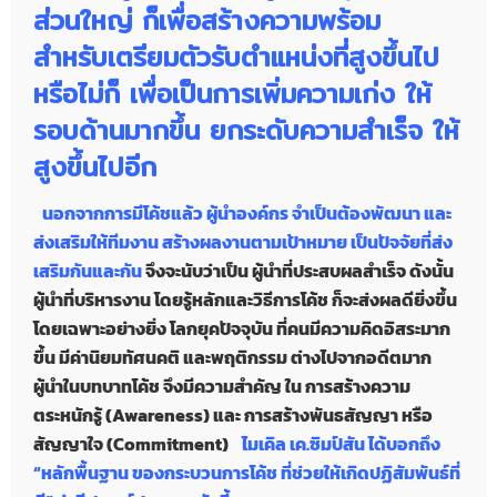
ส่วนใหญ่ ก็เพื่อสร้างความพร้อม
สำหรับเตรียมตัวรับตำแหน่งที่สูงขึ้นไป
หรือไม่ก็ เพื่อเป็นการเพิ่มความเก่ง ให้
รอบด้านมากขึ้น ยกระดับความสำเร็จ ให้
สูงขึ้นไปอีก
นอกจากการมีโค้ชแล้ว ผู้นำองค์กร จำเป็นต้องพัฒนา และ
ส่งเสริมให้ทีมงาน สร้างผลงานตามเป้าหมาย เป็นปัจจัยที่ส่ง
เสริมกันและกัน
จึงจะนับว่าเป็น ผู้นำที่ประสบผลสำเร็จ ดังนั้น
ผู้นำที่บริหารงาน โดยรู้หลักและวิธีการโค้ช ก็จะส่งผลดียิ่งขึ้น
โดยเฉพาะอย่างยิ่ง โลกยุคปัจจุบัน ที่คนมีความคิดอิสระมาก
ขึ้น มีค่านิยมทัศนคติ และพฤติกรรม ต่างไปจากอดีตมาก
ผู้นำในบทบาทโค้ช จึงมีความสำคัญ ใน การสร้างความ
ตระหนักรู้ (Awareness) และ การสร้างพันธสัญญา หรือ
สัญญาใจ (Commitment)
ไมเคิล เค.ซิมป์สัน ได้บอกถึง
“หลักพื้นฐาน ของกระบวนการโค้ช ที่ช่วยให้เกิดปฏิสัมพันธ์ที่