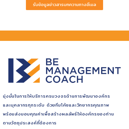
รับข้อมูลข่าวสารบทความทางอีเมล
มุ่ง​มั่นในการให้บริการ​ครบวงจรด้านการพัฒนา​องค์กร​
และบุคลากรทุกระดับ​ ด้วยทีมโค้ช​และวิทยากรคุณ​ภาพ​
พร้อม​ส่งมอบคุณ​ค่า​เพื่อสร้างผลลัพธ์​ให้องค์กรของท่าน
ตามวัตถุประสงค์​ที่ต้องการ