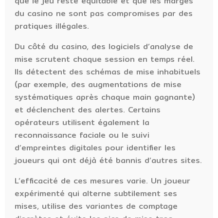
que le jeu reste équitable et que les marges
du casino ne sont pas compromises par des
pratiques illégales.
Du côté du casino, des logiciels d’analyse de
mise scrutent chaque session en temps réel.
Ils détectent des schémas de mise inhabituels
(par exemple, des augmentations de mise
systématiques après chaque main gagnante)
et déclenchent des alertes. Certains
opérateurs utilisent également la
reconnaissance faciale ou le suivi
d’empreintes digitales pour identifier les
joueurs qui ont déjà été bannis d’autres sites.
L’efficacité de ces mesures varie. Un joueur
expérimenté qui alterne subtilement ses
mises, utilise des variantes de comptage