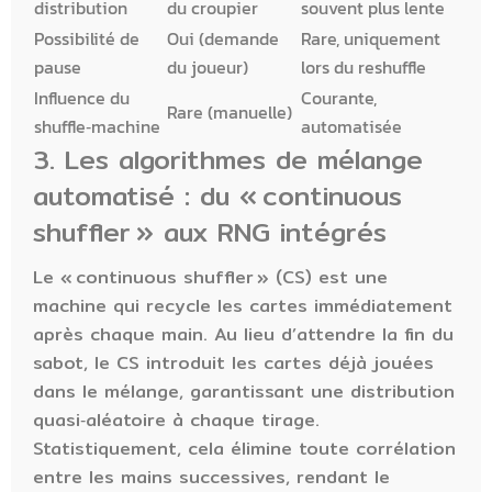
distribution
du croupier
souvent plus lente
Possibilité de
Oui (demande
Rare, uniquement
pause
du joueur)
lors du reshuffle
Influence du
Courante,
Rare (manuelle)
shuffle‑machine
automatisée
3. Les algorithmes de mélange
automatisé : du « continuous
shuffler » aux RNG intégrés
Le « continuous shuffler » (CS) est une
machine qui recycle les cartes immédiatement
après chaque main. Au lieu d’attendre la fin du
sabot, le CS introduit les cartes déjà jouées
dans le mélange, garantissant une distribution
quasi‑aléatoire à chaque tirage.
Statistiquement, cela élimine toute corrélation
entre les mains successives, rendant le