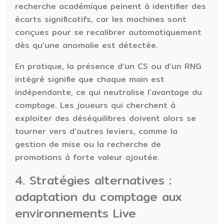
recherche académique peinent à identifier des
écarts significatifs, car les machines sont
conçues pour se recalibrer automatiquement
dès qu’une anomalie est détectée.
En pratique, la présence d’un CS ou d’un RNG
intégré signifie que chaque main est
indépendante, ce qui neutralise l’avantage du
comptage. Les joueurs qui cherchent à
exploiter des déséquilibres doivent alors se
tourner vers d’autres leviers, comme la
gestion de mise ou la recherche de
promotions à forte valeur ajoutée.
4. Stratégies alternatives :
adaptation du comptage aux
environnements Live