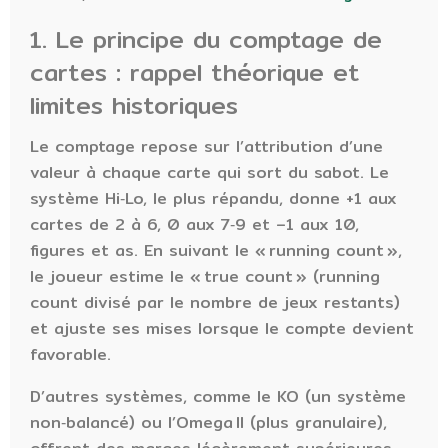
1. Le principe du comptage de
cartes : rappel théorique et
limites historiques
Le comptage repose sur l’attribution d’une
valeur à chaque carte qui sort du sabot. Le
système Hi‑Lo, le plus répandu, donne +1 aux
cartes de 2 à 6, 0 aux 7‑9 et –1 aux 10,
figures et as. En suivant le « running count »,
le joueur estime le « true count » (running
count divisé par le nombre de jeux restants)
et ajuste ses mises lorsque le compte devient
favorable.
D’autres systèmes, comme le KO (un système
non‑balancé) ou l’Omega II (plus granulaire),