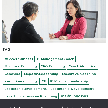
TAG
#GrowthMindset
BEManagementCoach
Business Coaching
CEO Coaching
CoachEducation
Coaching
EmpathyLeadership
Executive Coaching
executivecoaching
ICF
ICFCoach
leadership
LeadershipDevelopment
Leadership Development
Level1
ProfessionalCoaching
การพัฒนาบุคลากร
การพัฒนาผู้นำ
การพัฒนาองค์กร
การโค้ชผู้บริหารระดับสูง