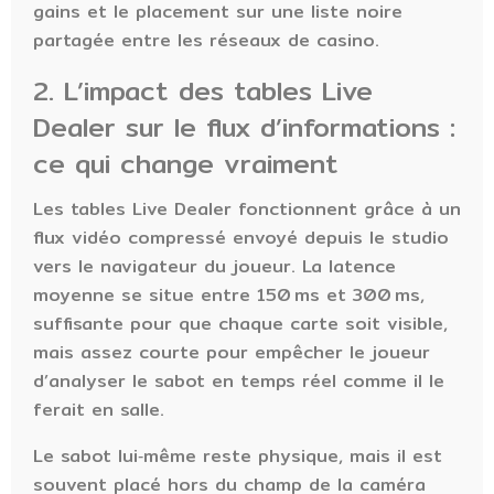
gains et le placement sur une liste noire
partagée entre les réseaux de casino.
2. L’impact des tables Live
Dealer sur le flux d’informations :
ce qui change vraiment
Les tables Live Dealer fonctionnent grâce à un
flux vidéo compressé envoyé depuis le studio
vers le navigateur du joueur. La latence
moyenne se situe entre 150 ms et 300 ms,
suffisante pour que chaque carte soit visible,
mais assez courte pour empêcher le joueur
d’analyser le sabot en temps réel comme il le
ferait en salle.
Le sabot lui‑même reste physique, mais il est
souvent placé hors du champ de la caméra