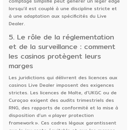
comptage simplifié peut générer un léger edge
lorsqu’il est couplé à une discipline stricte et
à une adaptation aux spécificités du Live
Dealer.
5. Le rôle de la réglementation
et de la surveillance : comment
les casinos protègent leurs
marges
Les juridictions qui délivrent des licences aux
casinos Live Dealer imposent des exigences
strictes. Les licences de Malte, d’UKGC ou de
Curaçao exigent des audits trimestriels des
RNG, des rapports de conformité et la mise à
disposition d’un « player protection
framework ». Ces cadres légaux garantissent