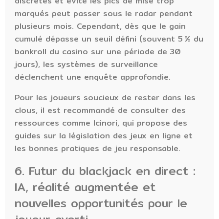
discrètes et évite les pics de mise trop
marqués peut passer sous le radar pendant
plusieurs mois. Cependant, dès que le gain
cumulé dépasse un seuil défini (souvent 5 % du
bankroll du casino sur une période de 30
jours), les systèmes de surveillance
déclenchent une enquête approfondie.
Pour les joueurs soucieux de rester dans les
clous, il est recommandé de consulter des
ressources comme Icinori, qui propose des
guides sur la législation des jeux en ligne et
les bonnes pratiques de jeu responsable.
6. Futur du blackjack en direct :
IA, réalité augmentée et
nouvelles opportunités pour le