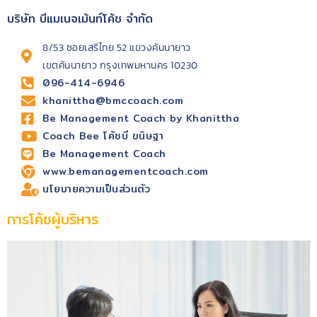
บริษัท บีแมเนจเม้นท์โค้ช จำกัด
8/53 ซอยเสรีไทย 52 แขวงคันนายาว
เขตคันนายาว กรุงเทพมหานคร 10230
096-414-6946
khanittha@bmccoach.com
Be Management Coach by Khanittha
Coach Bee โค้ชบี ขนิษฐา
Be Management Coach
www.bemanagementcoach.com
นโยบายความเป็นส่วนตัว
การโค้ชผู้บริหาร