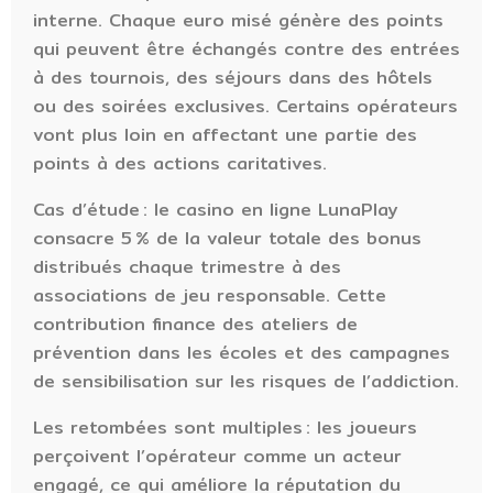
interne. Chaque euro misé génère des points
qui peuvent être échangés contre des entrées
à des tournois, des séjours dans des hôtels
ou des soirées exclusives. Certains opérateurs
vont plus loin en affectant une partie des
points à des actions caritatives.
Cas d’étude : le casino en ligne LunaPlay
consacre 5 % de la valeur totale des bonus
distribués chaque trimestre à des
associations de jeu responsable. Cette
contribution finance des ateliers de
prévention dans les écoles et des campagnes
de sensibilisation sur les risques de l’addiction.
Les retombées sont multiples : les joueurs
perçoivent l’opérateur comme un acteur
engagé, ce qui améliore la réputation du