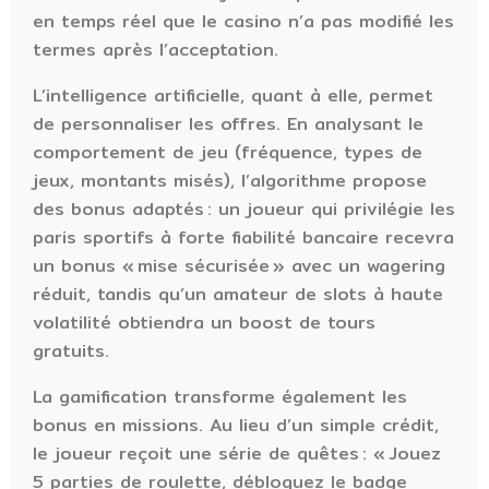
en temps réel que le casino n’a pas modifié les
termes après l’acceptation.
L’intelligence artificielle, quant à elle, permet
de personnaliser les offres. En analysant le
comportement de jeu (fréquence, types de
jeux, montants misés), l’algorithme propose
des bonus adaptés : un joueur qui privilégie les
paris sportifs à forte fiabilité bancaire recevra
un bonus « mise sécurisée » avec un wagering
réduit, tandis qu’un amateur de slots à haute
volatilité obtiendra un boost de tours
gratuits.
La gamification transforme également les
bonus en missions. Au lieu d’un simple crédit,
le joueur reçoit une série de quêtes : « Jouez
5 parties de roulette, débloquez le badge