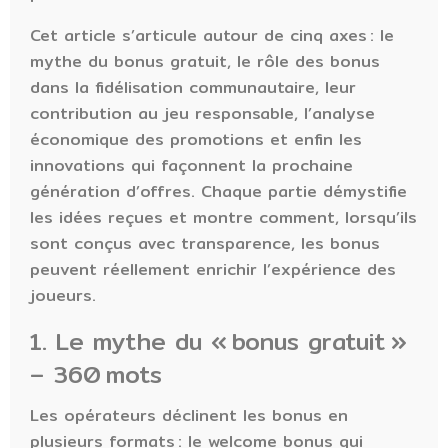
Cet article s’articule autour de cinq axes : le
mythe du bonus gratuit, le rôle des bonus
dans la fidélisation communautaire, leur
contribution au jeu responsable, l’analyse
économique des promotions et enfin les
innovations qui façonnent la prochaine
génération d’offres. Chaque partie démystifie
les idées reçues et montre comment, lorsqu’ils
sont conçus avec transparence, les bonus
peuvent réellement enrichir l’expérience des
joueurs.
1. Le mythe du « bonus gratuit »
– 360 mots
Les opérateurs déclinent les bonus en
plusieurs formats : le welcome bonus qui