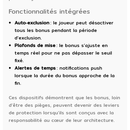
Fonctionnalités intégrées
Auto‑exclusion
: le joueur peut désactiver
tous les bonus pendant la période
d’exclusion.
Plafonds de mise
: le bonus s’ajuste en
temps réel pour ne pas dépasser le seuil
fixé.
Alertes de temps
: notifications push
lorsque la durée du bonus approche de la
fin.
Ces dispositifs démontrent que les bonus, loin
d’être des pièges, peuvent devenir des leviers
de protection lorsqu’ils sont conçus avec la
responsabilité au cœur de leur architecture.