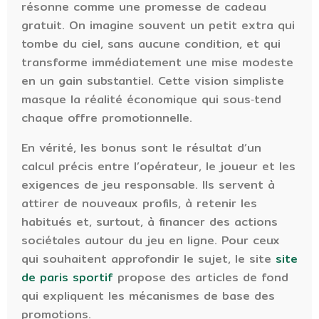
résonne comme une promesse de cadeau
gratuit. On imagine souvent un petit extra qui
tombe du ciel, sans aucune condition, et qui
transforme immédiatement une mise modeste
en un gain substantiel. Cette vision simpliste
masque la réalité économique qui sous‑tend
chaque offre promotionnelle.
En vérité, les bonus sont le résultat d’un
calcul précis entre l’opérateur, le joueur et les
exigences de jeu responsable. Ils servent à
attirer de nouveaux profils, à retenir les
habitués et, surtout, à financer des actions
sociétales autour du jeu en ligne. Pour ceux
qui souhaitent approfondir le sujet, le site
site
de paris sportif
propose des articles de fond
qui expliquent les mécanismes de base des
promotions.