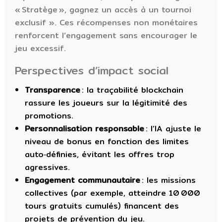
« Stratège », gagnez un accès à un tournoi
exclusif ». Ces récompenses non monétaires
renforcent l’engagement sans encourager le
jeu excessif.
Perspectives d’impact social
Transparence
: la traçabilité blockchain
rassure les joueurs sur la légitimité des
promotions.
Personnalisation responsable
: l’IA ajuste le
niveau de bonus en fonction des limites
auto‑définies, évitant les offres trop
agressives.
Engagement communautaire
: les missions
collectives (par exemple, atteindre 10 000
tours gratuits cumulés) financent des
projets de prévention du jeu.