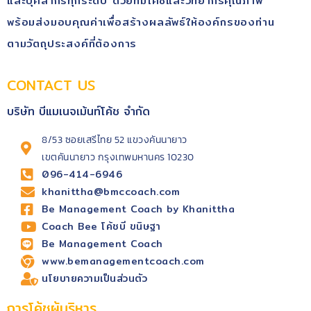
และบุคลากรทุกระดับ​ ด้วยทีมโค้ช​และวิทยากรคุณ​ภาพ​
พร้อม​ส่งมอบคุณ​ค่า​เพื่อสร้างผลลัพธ์​ให้องค์กรของท่าน
ตามวัตถุประสงค์​ที่ต้องการ
CONTACT US
บริษัท บีแมเนจเม้นท์โค้ช จำกัด
8/53 ซอยเสรีไทย 52 แขวงคันนายาว
เขตคันนายาว กรุงเทพมหานคร 10230
096-414-6946
khanittha@bmccoach.com
Be Management Coach by Khanittha
Coach Bee โค้ชบี ขนิษฐา
Be Management Coach
www.bemanagementcoach.com
นโยบายความเป็นส่วนตัว
การโค้ชผู้บริหาร