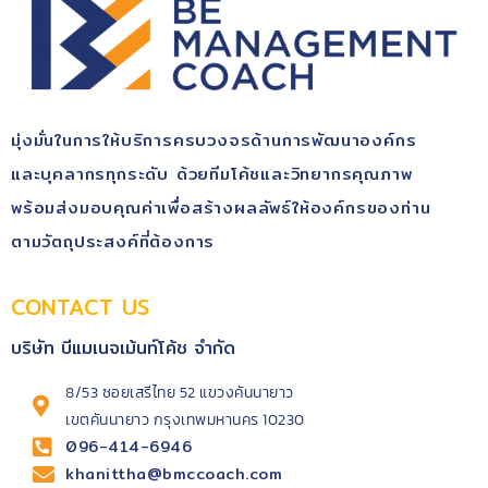
มุ่ง​มั่นในการให้บริการ​ครบวงจรด้านการพัฒนา​องค์กร​
และบุคลากรทุกระดับ​ ด้วยทีมโค้ช​และวิทยากรคุณ​ภาพ​
พร้อม​ส่งมอบคุณ​ค่า​เพื่อสร้างผลลัพธ์​ให้องค์กรของท่าน
ตามวัตถุประสงค์​ที่ต้องการ
CONTACT US
บริษัท บีแมเนจเม้นท์โค้ช จำกัด
8/53 ซอยเสรีไทย 52 แขวงคันนายาว
เขตคันนายาว กรุงเทพมหานคร 10230
096-414-6946
khanittha@bmccoach.com