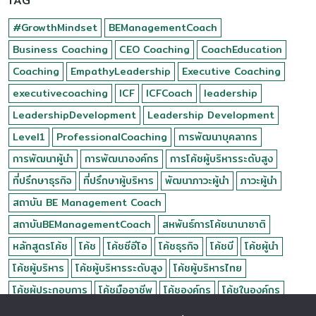
TAG
#GrowthMindset
BEManagementCoach
Business Coaching
CEO Coaching
CoachEducation
Coaching
EmpathyLeadership
Executive Coaching
executivecoaching
ICF
ICFCoach
leadership
LeadershipDevelopment
Leadership Development
Level1
ProfessionalCoaching
การพัฒนาบุคลากร
การพัฒนาผู้นำ
การพัฒนาองค์กร
การโค้ชผู้บริหารระดับสูง
ที่ปรึกษาธุรกิจ
ที่ปรึกษาผู้บริหาร
พัฒนาภาวะผู้นำ
ภาวะผู้นำ
สถาบัน BE Management Coach
สถาบันBEManagementCoach
สหพันธ์การโค้ชนานาชาติ
หลักสูตรโค้ช
โค้ช
โค้ชซีอีโอ
โค้ชธุรกิจ
โค้ชบี
โค้ชผู้นำ
โค้ชผู้บริหาร
โค้ชผู้บริหารระดับสูง
โค้ชผู้บริหารไทย
โค้ชผู้ประกอบการ
โค้ชมืออาชีพ
โค้ชองค์กร
โค้ชในองค์กร