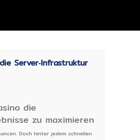
die Server‑Infrastruktur
asino die
lebnisse zu maximieren
hancen. Doch hinter jedem schnellen