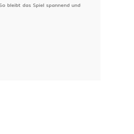
 So bleibt das Spiel spannend und