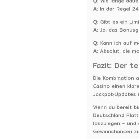
Q:
Wie lange dauer
A:
In der Regel 24
Q:
Gibt es ein Lim
A:
Ja, das Bonusgu
Q:
Kann ich auf m
A:
Absolut, die mob
Fazit: Der 
Die Kombination a
Casino einen klare
Jackpot‑Updates 
Wenn du bereit bi
Deutschland Plat
loszulegen – und 
Gewinnchancen zu