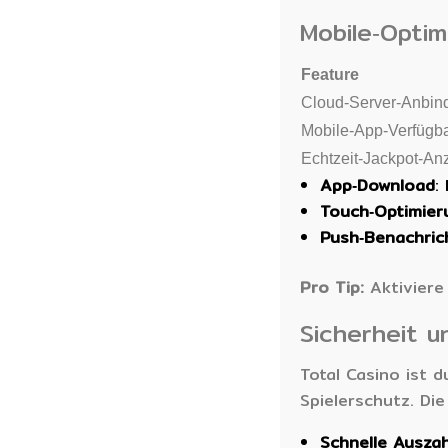
Mobile‑Optim
Feature
Cloud‑Server‑Anbin
Mobile‑App‑Verfügba
Echtzeit‑Jackpot‑An
App‑Download
:
Touch‑Optimier
Push‑Benachric
Pro Tip:
Aktiviere
Sicherheit u
Total Casino ist 
Spielerschutz. Di
Schnelle Ausza