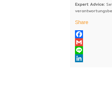
Expert Advice:
Set
verantwortungsbe
Share
Facebook
Gmail
Line
LinkedIn