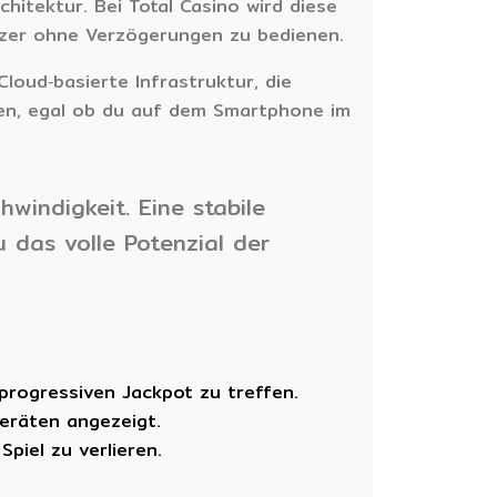
hitektur. Bei Total Casino wird diese
tzer ohne Verzögerungen zu bedienen.
Cloud‑basierte Infrastruktur, die
ten, egal ob du auf dem Smartphone im
windigkeit. Eine stabile
 das volle Potenzial der
rogressiven Jackpot zu treffen.
Geräten angezeigt.
iel zu verlieren.