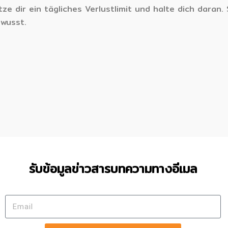
ze dir ein tägliches Verlustlimit und halte dich daran.
wusst.
รับข้อมูลข่าวสารบทความทางอีเมล