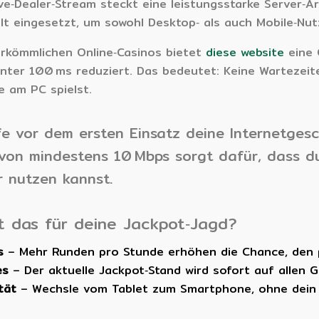
ve‑Dealer‑Stream steckt eine leistungsstarke Server‑Arc
lt eingesetzt, um sowohl Desktop‑ als auch Mobile‑Nu
erkömmlichen Online‑Casinos bietet
diese website
eine 
unter 100 ms reduziert. Das bedeutet: Keine Wartezei
 am PC spielst.
fe vor dem ersten Einsatz deine Internetgesch
von mindestens 10 Mbps sorgt dafür, dass du
r nutzen kannst.
 das für deine Jackpot‑Jagd?
s
– Mehr Runden pro Stunde erhöhen die Chance, den p
es
– Der aktuelle Jackpot‑Stand wird sofort auf allen 
tät
– Wechsle vom Tablet zum Smartphone, ohne dein Sp