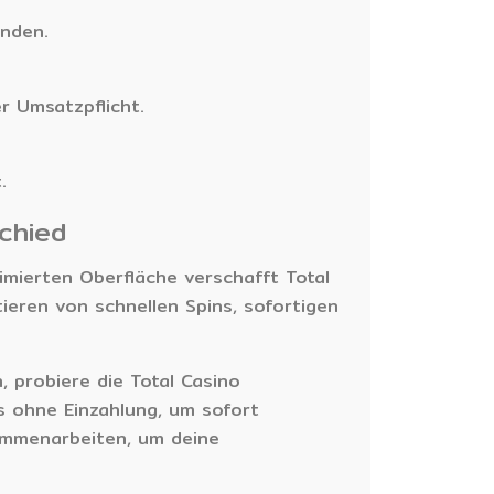
unden.
r Umsatzpflicht.
.
chied
imierten Oberfläche verschafft Total
tieren von schnellen Spins, sofortigen
, probiere die Total Casino
 ohne Einzahlung, um sofort
sammenarbeiten, um deine