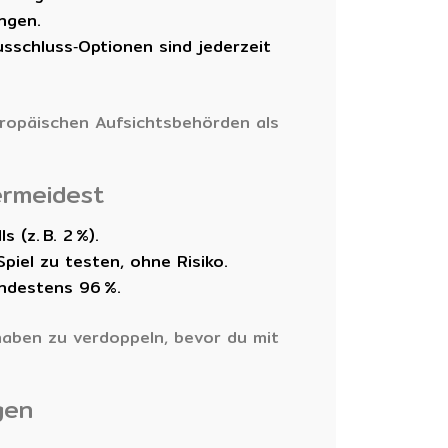
ngen.
ausschluss‑Optionen sind jederzeit
uropäischen Aufsichtsbehörden als
ermeidest
 (z. B. 2 %).
Spiel zu testen, ohne Risiko.
indestens 96 %.
aben zu verdoppeln, bevor du mit
gen