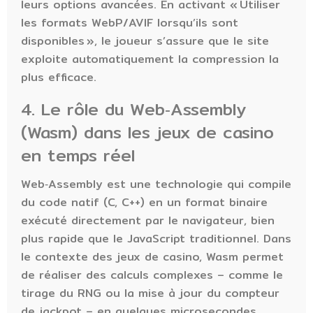
leurs options avancées. En activant « Utiliser
les formats WebP/AVIF lorsqu’ils sont
disponibles », le joueur s’assure que le site
exploite automatiquement la compression la
plus efficace.
4. Le rôle du Web‑Assembly
(Wasm) dans les jeux de casino
en temps réel
Web‑Assembly est une technologie qui compile
du code natif (C, C++) en un format binaire
exécuté directement par le navigateur, bien
plus rapide que le JavaScript traditionnel. Dans
le contexte des jeux de casino, Wasm permet
de réaliser des calculs complexes – comme le
tirage du RNG ou la mise à jour du compteur
de jackpot – en quelques microsecondes.