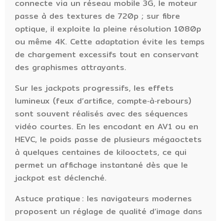
connecte via un réseau mobile 3G, le moteur
passe à des textures de 720p ; sur fibre
optique, il exploite la pleine résolution 1080p
ou même 4K. Cette adaptation évite les temps
de chargement excessifs tout en conservant
des graphismes attrayants.
Sur les jackpots progressifs, les effets
lumineux (feux d’artifice, compte‑à‑rebours)
sont souvent réalisés avec des séquences
vidéo courtes. En les encodant en AV1 ou en
HEVC, le poids passe de plusieurs mégaoctets
à quelques centaines de kilooctets, ce qui
permet un affichage instantané dès que le
jackpot est déclenché.
Astuce pratique : les navigateurs modernes
proposent un réglage de qualité d’image dans