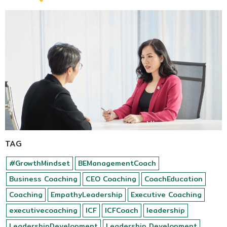
TAG
#GrowthMindset
BEManagementCoach
Business Coaching
CEO Coaching
CoachEducation
Coaching
EmpathyLeadership
Executive Coaching
executivecoaching
ICF
ICFCoach
leadership
LeadershipDevelopment
Leadership Development