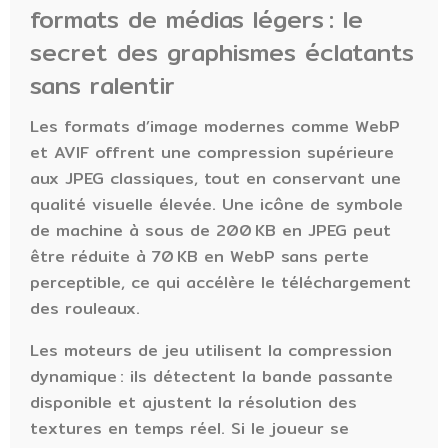
formats de médias légers : le
secret des graphismes éclatants
sans ralentir
Les formats d’image modernes comme WebP
et AVIF offrent une compression supérieure
aux JPEG classiques, tout en conservant une
qualité visuelle élevée. Une icône de symbole
de machine à sous de 200 KB en JPEG peut
être réduite à 70 KB en WebP sans perte
perceptible, ce qui accélère le téléchargement
des rouleaux.
Les moteurs de jeu utilisent la compression
dynamique : ils détectent la bande passante
disponible et ajustent la résolution des
textures en temps réel. Si le joueur se