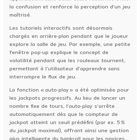
la confusion et renforce la perception d’un jeu
maîtrisé.
Les tutoriels interactifs sont désormais
chargés en arrière‑plan pendant que le joueur
explore la salle de jeu. Par exemple, une petite
fenêtre pop‑up explique le concept de
volatilité pendant que les rouleaux tournent,
permettant à l’utilisateur d’apprendre sans
interrompre le flux de jeu.
La fonction « auto‑play » a été optimisée pour
les jackpots progressifs. Au lieu de lancer un
nombre fixe de tours, l’auto‑play s’arrête
automatiquement dès que le compteur de
jackpot atteint un seuil prédéfini (par ex. 5 %
du jackpot maximal), offrant ainsi une gestion
plus intelligente du bankroll pour les novices.