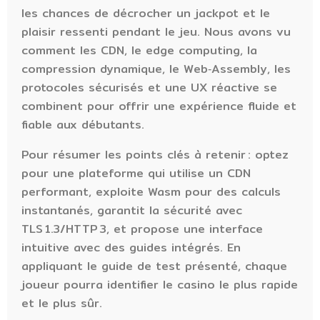
les chances de décrocher un jackpot et le
plaisir ressenti pendant le jeu. Nous avons vu
comment les CDN, le edge computing, la
compression dynamique, le Web‑Assembly, les
protocoles sécurisés et une UX réactive se
combinent pour offrir une expérience fluide et
fiable aux débutants.
Pour résumer les points clés à retenir : optez
pour une plateforme qui utilise un CDN
performant, exploite Wasm pour des calculs
instantanés, garantit la sécurité avec
TLS 1.3/HTTP 3, et propose une interface
intuitive avec des guides intégrés. En
appliquant le guide de test présenté, chaque
joueur pourra identifier le casino le plus rapide
et le plus sûr.