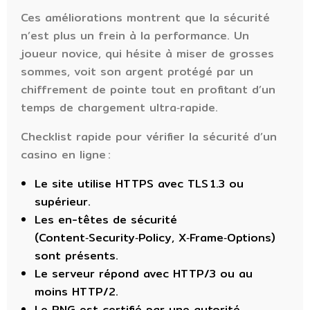
Ces améliorations montrent que la sécurité
n’est plus un frein à la performance. Un
joueur novice, qui hésite à miser de grosses
sommes, voit son argent protégé par un
chiffrement de pointe tout en profitant d’un
temps de chargement ultra‑rapide.
Checklist rapide pour vérifier la sécurité d’un
casino en ligne :
Le site utilise HTTPS avec TLS 1.3 ou
supérieur.
Les en-têtes de sécurité
(Content‑Security‑Policy, X‑Frame‑Options)
sont présents.
Le serveur répond avec HTTP/3 ou au
moins HTTP/2.
Le RNG est certifié par une autorité