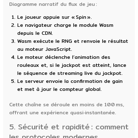
Diagramme narratif du flux de jeu :
Le joueur appuie sur « Spin ».
Le navigateur charge le module Wasm
depuis le CDN.
Wasm exécute le RNG et renvoie le résultat
au moteur JavaScript.
Le moteur déclenche l’animation des
rouleaux et, si le jackpot est atteint, lance
le séquence de streaming live du jackpot.
Le serveur envoie la confirmation de gain
et met à jour le compteur global.
Cette chaîne se déroule en moins de 100 ms,
offrant une expérience quasi‑instantanée.
5. Sécurité et rapidité : comment
les protocoles modernes