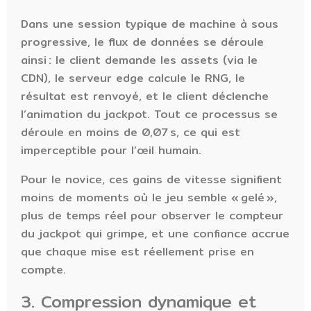
Dans une session typique de machine à sous
progressive, le flux de données se déroule
ainsi : le client demande les assets (via le
CDN), le serveur edge calcule le RNG, le
résultat est renvoyé, et le client déclenche
l’animation du jackpot. Tout ce processus se
déroule en moins de 0,07 s, ce qui est
imperceptible pour l’œil humain.
Pour le novice, ces gains de vitesse signifient
moins de moments où le jeu semble « gelé »,
plus de temps réel pour observer le compteur
du jackpot qui grimpe, et une confiance accrue
que chaque mise est réellement prise en
compte.
3. Compression dynamique et