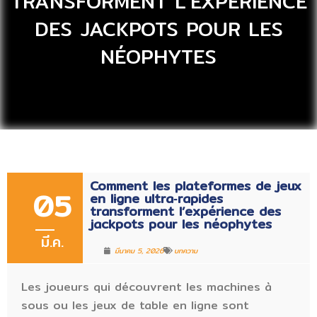
TRANSFORMENT L’EXPÉRIENCE
DES JACKPOTS POUR LES
NÉOPHYTES
Comment les plateformes de jeux
05
en ligne ultra‑rapides
transforment l’expérience des
jackpots pour les néophytes
มี.ค.
มีนาคม 5, 2026
บทความ
Les joueurs qui découvrent les machines à
sous ou les jeux de table en ligne sont