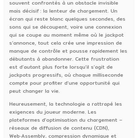
souvent confrontés à un obstacle invisible
mais décisif : la lenteur de chargement. Un
écran qui reste blanc quelques secondes, des
sons qui se découpent, voire une connexion
qui se coupe au moment même où le jackpot
s’annonce, tout cela crée une impression de
manque de contrôle et pousse rapidement les
débutants à abandonner. Cette frustration
est d’autant plus forte lorsqu’il s’agit de
jackpots progressifs, où chaque milliseconde
compte pour profiter d’une opportunité qui
peut changer la vie.
Heureusement, la technologie a rattrapé les
exigences du joueur moderne. Les
plateformes d’optimisation du chargement –
réseaux de diffusion de contenu (CDN),
Web‑Assembly, compression dynamique et