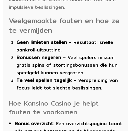
impulsieve beslissingen.
Veelgemaakte fouten en hoe ze
te vermijden
Geen limieten stellen
– Resultaat: snelle
bankroll‑uitputting.
Bonussen negeren
– Veel spelers missen
gratis spins of stortingsbonussen die hun
speelgeld kunnen vergroten.
Te veel spellen tegelijk
– Verspreiding van
focus leidt tot slechte beslissingen.
Hoe Kansino Casino je helpt
fouten te voorkomen
Bonus‑overzicht:
Een overzichtspagina toont