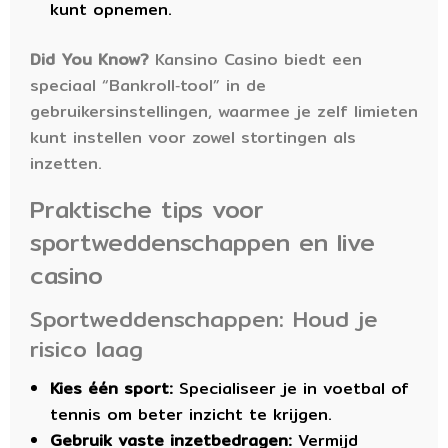
kunt opnemen.
Did You Know?
Kansino Casino biedt een
speciaal “Bankroll‑tool” in de
gebruikersinstellingen, waarmee je zelf limieten
kunt instellen voor zowel stortingen als
inzetten.
Praktische tips voor
sportweddenschappen en live
casino
Sportweddenschappen: Houd je
risico laag
Kies één sport:
Specialiseer je in voetbal of
tennis om beter inzicht te krijgen.
Gebruik vaste inzetbedragen:
Vermijd