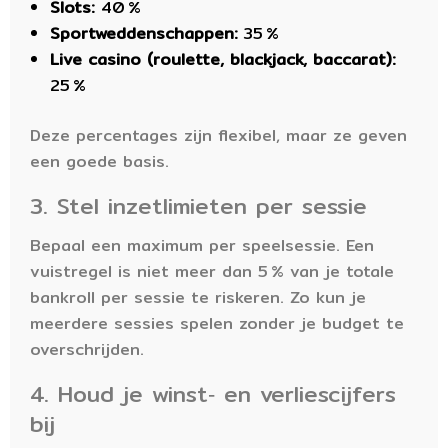
Slots:
40 %
Sportweddenschappen:
35 %
Live casino (roulette, blackjack, baccarat):
25 %
Deze percentages zijn flexibel, maar ze geven
een goede basis.
3. Stel inzetlimieten per sessie
Bepaal een maximum per speelsessie. Een
vuistregel is niet meer dan 5 % van je totale
bankroll per sessie te riskeren. Zo kun je
meerdere sessies spelen zonder je budget te
overschrijden.
4. Houd je winst‑ en verliescijfers
bij