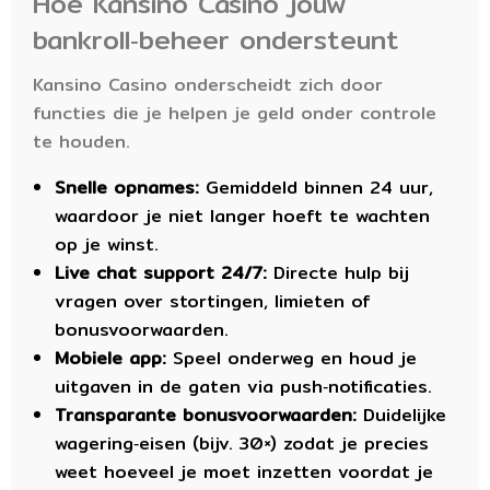
Hoe Kansino Casino jouw
bankroll‑beheer ondersteunt
Kansino Casino onderscheidt zich door
functies die je helpen je geld onder controle
te houden.
Snelle opnames:
Gemiddeld binnen 24 uur,
waardoor je niet langer hoeft te wachten
op je winst.
Live chat support 24/7:
Directe hulp bij
vragen over stortingen, limieten of
bonusvoorwaarden.
Mobiele app:
Speel onderweg en houd je
uitgaven in de gaten via push‑notificaties.
Transparante bonusvoorwaarden:
Duidelijke
wagering‑eisen (bijv. 30×) zodat je precies
weet hoeveel je moet inzetten voordat je