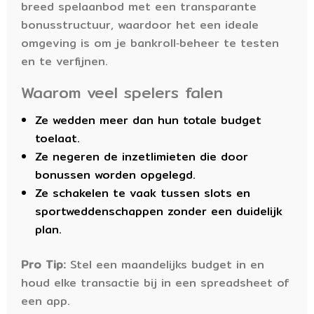
breed spelaanbod met een transparante
bonusstructuur, waardoor het een ideale
omgeving is om je bankroll‑beheer te testen
en te verfijnen.
Waarom veel spelers falen
Ze wedden meer dan hun totale budget
toelaat.
Ze negeren de inzetlimieten die door
bonussen worden opgelegd.
Ze schakelen te vaak tussen slots en
sportweddenschappen zonder een duidelijk
plan.
Pro Tip:
Stel een maandelijks budget in en
houd elke transactie bij in een spreadsheet of
een app.