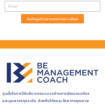
รับข้อมูลข่าวสารบทความทางอีเมล
มุ่ง​มั่นในการให้บริการ​ครบวงจรด้านการพัฒนา​องค์กร​
และบุคลากรทุกระดับ​ ด้วยทีมโค้ช​และวิทยากรคุณ​ภาพ​