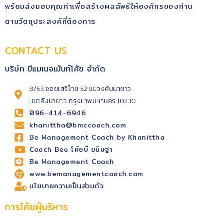
พร้อม​ส่งมอบคุณ​ค่า​เพื่อสร้างผลลัพธ์​ให้องค์กรของท่าน
ตามวัตถุประสงค์​ที่ต้องการ
CONTACT US
บริษัท บีแมเนจเม้นท์โค้ช จำกัด
8/53 ซอยเสรีไทย 52 แขวงคันนายาว
เขตคันนายาว กรุงเทพมหานคร 10230
096-414-6946
khanittha@bmccoach.com
Be Management Coach by Khanittha
Coach Bee โค้ชบี ขนิษฐา
Be Management Coach
www.bemanagementcoach.com
นโยบายความเป็นส่วนตัว
การโค้ชผู้บริหาร