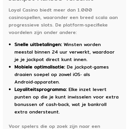
Loyal Casino biedt meer dan 1.000
casinospellen, waaronder een breed scala aan
progressieve slots. De platform‑specifieke
voordelen zijn onder andere:
Snelle uitbetalingen:
Winsten worden
meestal binnen 24 uur verwerkt, waardoor
je je jackpot direct kunt innen.
Mobiele optimalisatie:
De jackpot‑games
draaien soepel op zowel iOS‑ als
Android‑apparaten.
Loyaliteitsprogramma:
Elke inzet levert
punten op die je kunt inwisselen voor extra
bonussen of cash‑back, wat je bankroll
extra ondersteunt.
Voor spelers die op zoek zijn naar een