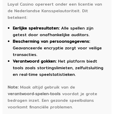
Loyal Casino opereert onder een licentie van
de Nederlandse Kansspelautoriteit. Dit
betekent:
Eerlijke spelresultaten:
Alle spellen zijn
getest door onafhankelijke auditors.
Bescherming van persoonsgegevens:
Geavanceerde encryptie zorgt voor veilige
transacties.
Verantwoord gokken:
Het platform biedt
tools zoals stortingslimieten, zelfuitsluiting
en real‑time speelstatistieken.
Note:
Maak altijd gebruik van de
verantwoord‑spelen‑tools
voordat je grote
bedragen inzet. Een gezonde speelbalans
voorkomt financiële problemen.