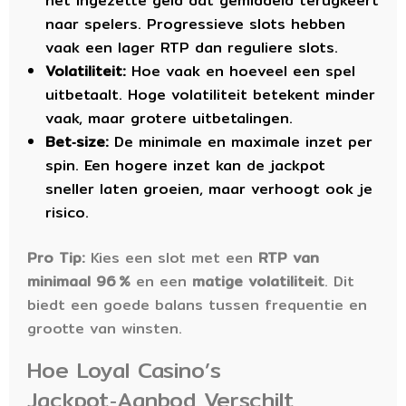
het ingezette geld dat gemiddeld terugkeert
naar spelers. Progressieve slots hebben
vaak een lager RTP dan reguliere slots.
Volatiliteit:
Hoe vaak en hoeveel een spel
uitbetaalt. Hoge volatiliteit betekent minder
vaak, maar grotere uitbetalingen.
Bet‑size:
De minimale en maximale inzet per
spin. Een hogere inzet kan de jackpot
sneller laten groeien, maar verhoogt ook je
risico.
Pro Tip:
Kies een slot met een
RTP van
minimaal 96 %
en een
matige volatiliteit
. Dit
biedt een goede balans tussen frequentie en
grootte van winsten.
Hoe Loyal Casino’s
Jackpot‑Aanbod Verschilt