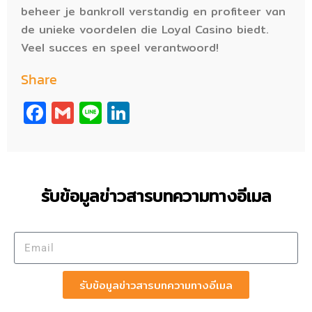
beheer je bankroll verstandig en profiteer van
de unieke voordelen die Loyal Casino biedt.
Veel succes en speel verantwoord!
Share
Facebook
Gmail
Line
LinkedIn
รับข้อมูลข่าวสารบทความทางอีเมล
รับข้อมูลข่าวสารบทความทางอีเมล