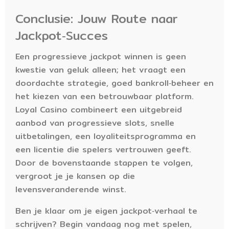
Conclusie: Jouw Route naar
Jackpot‑Succes
Een progressieve jackpot winnen is geen
kwestie van geluk alleen; het vraagt een
doordachte strategie, goed bankroll‑beheer en
het kiezen van een betrouwbaar platform.
Loyal Casino combineert een uitgebreid
aanbod van progressieve slots, snelle
uitbetalingen, een loyaliteitsprogramma en
een licentie die spelers vertrouwen geeft.
Door de bovenstaande stappen te volgen,
vergroot je je kansen op die
levensveranderende winst.
Ben je klaar om je eigen jackpot‑verhaal te
schrijven? Begin vandaag nog met spelen,