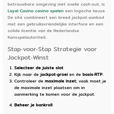
betrouwbare omgeving met snelle cash‑out, is
Loyal Casino casino spelen
een logische keuze.
De site combineert een breed jackpot‑aanbod
met een gebruiksvriendelijke interface en een
solide licentie van de Nederlandse
Kansspelautoriteit.
Stap‑voor‑Stap Strategie voor
Jackpot‑Winst
Selecteer de juiste slot
Kijk naar de
jackpot‑groei
en de
basis‑RTP
.
Controleer de
maximale inzet
; vaak moet je
de maximale inzet plaatsen om in
aanmerking te komen voor de jackpot.
Beheer je bankroll