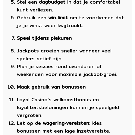
Stel een
dagbudget
in dat je comfortabel
kunt verliezen.
Gebruik een
win‑limit
om te voorkomen dat
je je winst weer kwijtraakt.
Speel tijdens piekuren
Jackpots groeien sneller wanneer veel
spelers actief zijn.
Plan je sessies rond avonduren of
weekenden voor maximale jackpot‑groei.
Maak gebruik van bonussen
Loyal Casino’s welkomstbonus en
loyaliteitsbeloningen kunnen je speelgeld
vergroten.
Let op de
wagering‑vereisten
; kies
bonussen met een lage inzetvereiste.