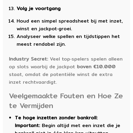
Volg je voortgang
Houd een simpel spreadsheet bij met inzet,
winst en jackpot‑groei.
Analyseer welke spellen en tijdstippen het
meest rendabel zijn.
Industry Secret:
Veel top‑spelers spelen alleen
op slots waarbij de jackpot
boven €10.000
staat, omdat de potentiële winst de extra
inzet rechtvaardigt.
Veelgemaakte Fouten en Hoe Ze
te Vermijden
Te hoge inzetten zonder bankroll:
Important:
Begin altijd met een inzet die je