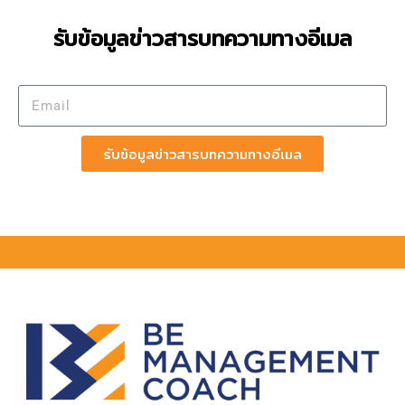
รับข้อมูลข่าวสารบทความทางอีเมล
รับข้อมูลข่าวสารบทความทางอีเมล