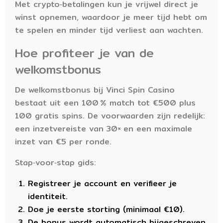
Met crypto‑betalingen kun je vrijwel direct je
winst opnemen, waardoor je meer tijd hebt om
te spelen en minder tijd verliest aan wachten.
Hoe profiteer je van de
welkomstbonus
De welkomstbonus bij Vinci Spin Casino
bestaat uit een 100 % match tot €500 plus
100 gratis spins. De voorwaarden zijn redelijk:
een inzetvereiste van 30× en een maximale
inzet van €5 per ronde.
Stap‑voor‑stap gids:
Registreer je account en verifieer je
identiteit.
Doe je eerste storting (minimaal €10).
De bonus wordt automatisch bijgeschreven.