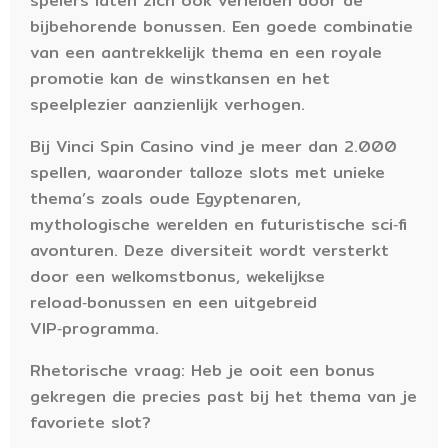
spelers laten zich ook verleiden door de
bijbehorende bonussen. Een goede combinatie
van een aantrekkelijk thema en een royale
promotie kan de winstkansen en het
speelplezier aanzienlijk verhogen.
Bij Vinci Spin Casino vind je meer dan 2.000
spellen, waaronder talloze slots met unieke
thema’s zoals oude Egyptenaren,
mythologische werelden en futuristische sci‑fi
avonturen. Deze diversiteit wordt versterkt
door een welkomstbonus, wekelijkse
reload‑bonussen en een uitgebreid
VIP‑programma.
Rhetorische vraag: Heb je ooit een bonus
gekregen die precies past bij het thema van je
favoriete slot?