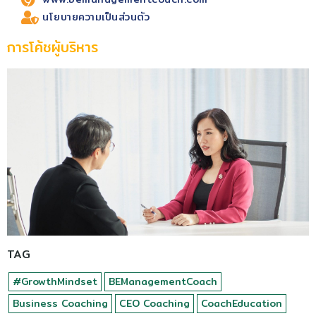
นโยบายความเป็นส่วนตัว
การโค้ชผู้บริหาร
TAG
#GrowthMindset
BEManagementCoach
Business Coaching
CEO Coaching
CoachEducation