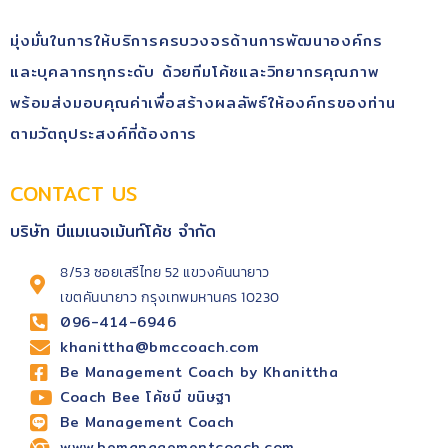
มุ่ง​มั่นในการให้บริการ​ครบวงจรด้านการพัฒนา​องค์กร​
และบุคลากรทุกระดับ​ ด้วยทีมโค้ช​และวิทยากรคุณ​ภาพ​
พร้อม​ส่งมอบคุณ​ค่า​เพื่อสร้างผลลัพธ์​ให้องค์กรของท่าน
ตามวัตถุประสงค์​ที่ต้องการ
CONTACT US
บริษัท บีแมเนจเม้นท์โค้ช จำกัด
8/53 ซอยเสรีไทย 52 แขวงคันนายาว
เขตคันนายาว กรุงเทพมหานคร 10230
096-414-6946
khanittha@bmccoach.com
Be Management Coach by Khanittha
Coach Bee โค้ชบี ขนิษฐา
Be Management Coach
www.bemanagementcoach.com