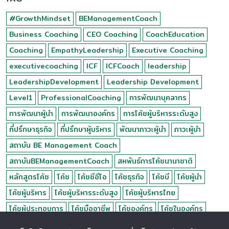
#GrowthMindset
BEManagementCoach
Business Coaching
CEO Coaching
CoachEducation
Coaching
EmpathyLeadership
Executive Coaching
executivecoaching
ICF
ICFCoach
leadership
LeadershipDevelopment
Leadership Development
Level1
ProfessionalCoaching
การพัฒนาบุคลากร
การพัฒนาผู้นำ
การพัฒนาองค์กร
การโค้ชผู้บริหารระดับสูง
ที่ปรึกษาธุรกิจ
ที่ปรึกษาผู้บริหาร
พัฒนาภาวะผู้นำ
ภาวะผู้นำ
สถาบัน BE Management Coach
สถาบันBEManagementCoach
สหพันธ์การโค้ชนานาชาติ
หลักสูตรโค้ช
โค้ช
โค้ชซีอีโอ
โค้ชธุรกิจ
โค้ชบี
โค้ชผู้นำ
โค้ชผู้บริหาร
โค้ชผู้บริหารระดับสูง
โค้ชผู้บริหารไทย
โค้ชผู้ประกอบการ
โค้ชมืออาชีพ
โค้ชองค์กร
โค้ชในองค์กร