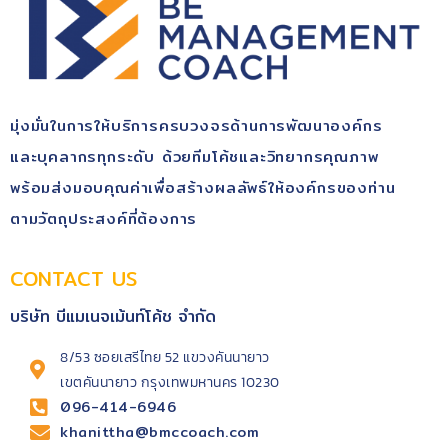
มุ่ง​มั่นในการให้บริการ​ครบวงจรด้านการพัฒนา​องค์กร​
และบุคลากรทุกระดับ​ ด้วยทีมโค้ช​และวิทยากรคุณ​ภาพ​
พร้อม​ส่งมอบคุณ​ค่า​เพื่อสร้างผลลัพธ์​ให้องค์กรของท่าน
ตามวัตถุประสงค์​ที่ต้องการ
CONTACT US
บริษัท บีแมเนจเม้นท์โค้ช จำกัด
8/53 ซอยเสรีไทย 52 แขวงคันนายาว
เขตคันนายาว กรุงเทพมหานคร 10230
096-414-6946
khanittha@bmccoach.com