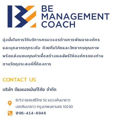
มุ่ง​มั่นในการให้บริการ​ครบวงจรด้านการพัฒนา​องค์กร​
และบุคลากรทุกระดับ​ ด้วยทีมโค้ช​และวิทยากรคุณ​ภาพ​
พร้อม​ส่งมอบคุณ​ค่า​เพื่อสร้างผลลัพธ์​ให้องค์กรของท่าน
ตามวัตถุประสงค์​ที่ต้องการ
CONTACT US
บริษัท บีแมเนจเม้นท์โค้ช จำกัด
8/53 ซอยเสรีไทย 52 แขวงคันนายาว
เขตคันนายาว กรุงเทพมหานคร 10230
096-414-6946