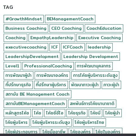
TAG
#GrowthMindset
BEManagementCoach
Business Coaching
CEO Coaching
CoachEducation
Coaching
EmpathyLeadership
Executive Coaching
executivecoaching
ICF
ICFCoach
leadership
LeadershipDevelopment
Leadership Development
Level1
ProfessionalCoaching
การพัฒนาบุคลากร
การพัฒนาผู้นำ
การพัฒนาองค์กร
การโค้ชผู้บริหารระดับสูง
ที่ปรึกษาธุรกิจ
ที่ปรึกษาผู้บริหาร
พัฒนาภาวะผู้นำ
ภาวะผู้นำ
สถาบัน BE Management Coach
สถาบันBEManagementCoach
สหพันธ์การโค้ชนานาชาติ
หลักสูตรโค้ช
โค้ช
โค้ชซีอีโอ
โค้ชธุรกิจ
โค้ชบี
โค้ชผู้นำ
โค้ชผู้บริหาร
โค้ชผู้บริหารระดับสูง
โค้ชผู้บริหารไทย
โค้ชผู้ประกอบการ
โค้ชมืออาชีพ
โค้ชองค์กร
โค้ชในองค์กร