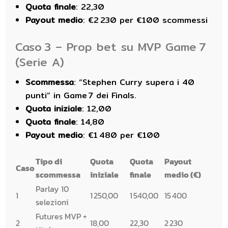
Quota finale
: 22,30
Payout medio
: €2 230 per €100 scommessi
Caso 3 – Prop bet su MVP Game 7
(Serie A)
Scommessa
: “Stephen Curry supera i 40
punti” in Game 7 dei Finals.
Quota iniziale
: 12,00
Quota finale
: 14,80
Payout medio
: €1 480 per €100
Tipo di
Quota
Quota
Payout
Caso
scommessa
iniziale
finale
medio (€)
Parlay 10
1
1 250,00
1 540,00
15 400
selezioni
Futures MVP +
2
18,00
22,30
2 230