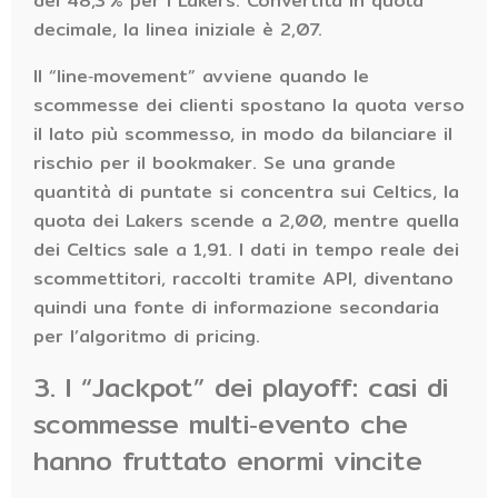
del 48,3 % per i Lakers. Convertita in quota
decimale, la linea iniziale è 2,07.
Il “line‑movement” avviene quando le
scommesse dei clienti spostano la quota verso
il lato più scommesso, in modo da bilanciare il
rischio per il bookmaker. Se una grande
quantità di puntate si concentra sui Celtics, la
quota dei Lakers scende a 2,00, mentre quella
dei Celtics sale a 1,91. I dati in tempo reale dei
scommettitori, raccolti tramite API, diventano
quindi una fonte di informazione secondaria
per l’algoritmo di pricing.
3. I “Jackpot” dei playoff: casi di
scommesse multi‑evento che
hanno fruttato enormi vincite