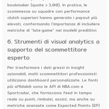
bookmaker (quote > 3,00). In pratica, le
scommesse su squadre con performance
clutch superiori hanno generato i payout più
elevati, confermando l’importanza di includere
metriche di “late‑game” nei modelli predittivi.
6. Strumenti di visual analytics a
supporto del scommettitore
esperto
Per trasformare i dati grezzi in insight
azionabili, molti scommettitori professionisti
utilizzano dashboard personalizzate. Le fonti
più affidabili sono le API di NBA.com e
Sportradar, che forniscono feed in tempo
reale su punti, rimbalzi, assist, ma anche su
metriche avanzate come Expected Points (EP)