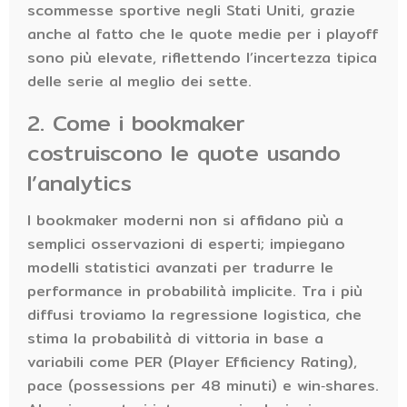
scommesse sportive negli Stati Uniti, grazie
anche al fatto che le quote medie per i playoff
sono più elevate, riflettendo l’incertezza tipica
delle serie al meglio dei sette.
2. Come i bookmaker
costruiscono le quote usando
l’analytics
I bookmaker moderni non si affidano più a
semplici osservazioni di esperti; impiegano
modelli statistici avanzati per tradurre le
performance in probabilità implicite. Tra i più
diffusi troviamo la regressione logistica, che
stima la probabilità di vittoria in base a
variabili come PER (Player Efficiency Rating),
pace (possessions per 48 minuti) e win‑shares.