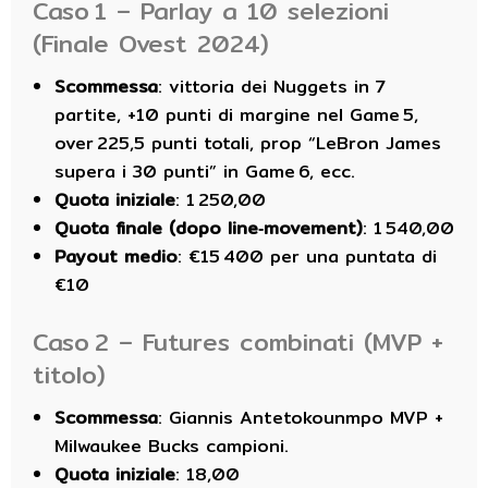
Caso 1 – Parlay a 10 selezioni
(Finale Ovest 2024)
Scommessa
: vittoria dei Nuggets in 7
partite, +10 punti di margine nel Game 5,
over 225,5 punti totali, prop “LeBron James
supera i 30 punti” in Game 6, ecc.
Quota iniziale
: 1 250,00
Quota finale (dopo line‑movement)
: 1 540,00
Payout medio
: €15 400 per una puntata di
€10
Caso 2 – Futures combinati (MVP +
titolo)
Scommessa
: Giannis Antetokounmpo MVP +
Milwaukee Bucks campioni.
Quota iniziale
: 18,00