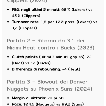
Clippers (2024)
FG% negli ultimi 5 minuti
: 68 % (Lakers) vs
45 % (Clippers)
Turnover rate
: 1,8 per 100 poss. (Lakers) vs
3,2 (Clippers)
Partita 2 – Ritorno da 3‑1 dei
Miami Heat contro i Bucks (2023)
Clutch points
(ultimi 3 minuti, gap ≤5): 22
(Heat) vs 12 (Bucks)
Differenza di rebounding
: +4 (Heat)
Partita 3 – Blowout dei Denver
Nuggets su Phoenix Suns (2024)
Margin di vittoria
: 28 punti
Pace
: 104,6 (Nuggets) vs 99,2 (Suns)