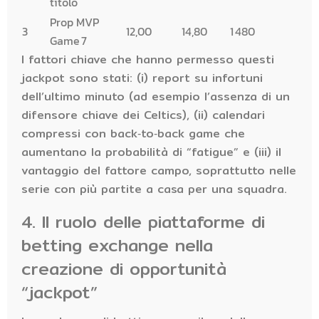
titolo
Prop MVP
3
12,00
14,80
1 480
Game 7
I fattori chiave che hanno permesso questi
jackpot sono stati: (i) report su infortuni
dell’ultimo minuto (ad esempio l’assenza di un
difensore chiave dei Celtics), (ii) calendari
compressi con back‑to‑back game che
aumentano la probabilità di “fatigue” e (iii) il
vantaggio del fattore campo, soprattutto nelle
serie con più partite a casa per una squadra.
4. Il ruolo delle piattaforme di
betting exchange nella
creazione di opportunità
“jackpot”