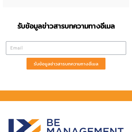
รับข้อมูลข่าวสารบทความทางอีเมล
รับข้อมูลข่าวสารบทความทางอีเมล