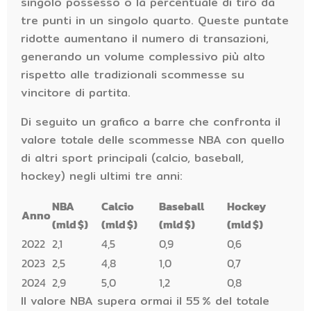
singolo possesso o la percentuale di tiro da
tre punti in un singolo quarto. Queste puntate
ridotte aumentano il numero di transazioni,
generando un volume complessivo più alto
rispetto alle tradizionali scommesse su
vincitore di partita.
Di seguito un grafico a barre che confronta il
valore totale delle scommesse NBA con quello
di altri sport principali (calcio, baseball,
hockey) negli ultimi tre anni:
NBA
Calcio
Baseball
Hockey
Anno
(mld $)
(mld $)
(mld $)
(mld $)
2022
2,1
4,5
0,9
0,6
2023
2,5
4,8
1,0
0,7
2024
2,9
5,0
1,2
0,8
Il valore NBA supera ormai il 55 % del totale