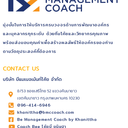
มุ่ง​มั่นในการให้บริการ​ครบวงจรด้านการพัฒนา​องค์กร​
และบุคลากรทุกระดับ​ ด้วยทีมโค้ช​และวิทยากรคุณ​ภาพ​
พร้อม​ส่งมอบคุณ​ค่า​เพื่อสร้างผลลัพธ์​ให้องค์กรของท่าน
ตามวัตถุประสงค์​ที่ต้องการ
CONTACT US
บริษัท บีแมเนจเม้นท์โค้ช จำกัด
8/53 ซอยเสรีไทย 52 แขวงคันนายาว
เขตคันนายาว กรุงเทพมหานคร 10230
096-414-6946
khanittha@bmccoach.com
Be Management Coach by Khanittha
Coach Bee โค้ชบี ขนิษฐา