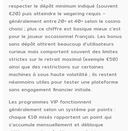
respecter le dépôt minimum indiqué (souvent
€20) puis atteindre le wagering requis –
généralement entre 20× et 40× selon le casino
choisi ; plus ce chiffre est basique mieux c’est
pour le joueur occasionnel français. Les bonus
sans dépôt attirent beaucoup d’utilisateurs
curieux mais comportent souvent des limites
strictes sur le retrait maximal (exemple €50)
ainsi que des restrictions sur certaines
machines à sous haute volatilité ; ils restent
néanmoins utiles pour tester une plateforme
sans engagement financier initiale.
Les programmes VIP fonctionnent
généralement selon un système par points :
chaque €10 misés rapportent un point qui
s’accumule mensuellement et débloque