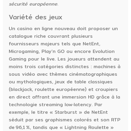
sécurité européenne.
Variété des jeux
Un casino en ligne nouveau doit proposer un
catalogue riche couvrant plusieurs
fournisseurs majeurs tels que NetEnt,
Microgaming, Play’n GO ou encore Evolution
Gaming pour le live. Les joueurs attendent au
moins trois catégories distinctes : machines à
sous vidéo avec thèmes cinématographiques
ou mythologiques, jeux de table classiques
(blackjack, roulette européenne) et croupiers
en direct offrant une immersion HD grâce à la
technologie streaming low‑latency. Par
exemple, le titre « Starburst » de NetEnt
séduit par ses graphismes colorés et son RTP
de 96,1 %, tandis que « Lightning Roulette »