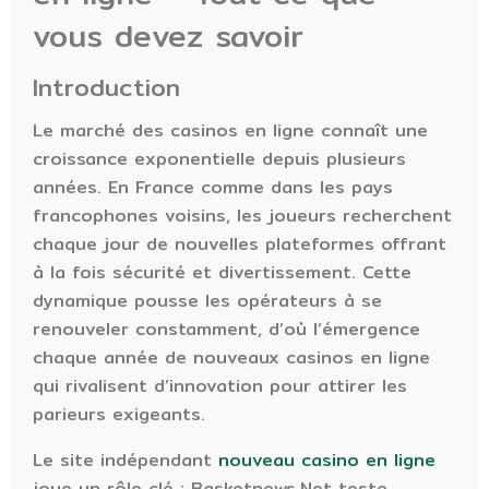
vous devez savoir
Introduction
Le marché des casinos en ligne connaît une
croissance exponentielle depuis plusieurs
années. En France comme dans les pays
francophones voisins, les joueurs recherchent
chaque jour de nouvelles plateformes offrant
à la fois sécurité et divertissement. Cette
dynamique pousse les opérateurs à se
renouveler constamment, d’où l’émergence
chaque année de nouveaux casinos en ligne
qui rivalisent d’innovation pour attirer les
parieurs exigeants.
Le site indépendant
nouveau casino en ligne
joue un rôle clé : Basketnews.Net teste