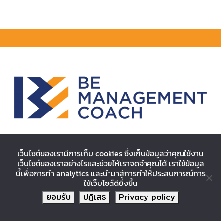
มุ่ง​มั่นในการให้บริการ​ครบวงจรด้านการพัฒนา​องค์กร​
เว็บไซต์ของเรามีการเก็บ cookies ซึ่งเก็บข้อมูลว่าคุณใช้งาน
และบุคลากรทุกระดับ​ ด้วยทีมโค้ช​และวิทยากรคุณ​ภาพ​
เว็บไซต์ของเราอย่างไรและช่วยให้เราจดจำคุณได้ เราใช้ข้อมูล
พร้อม​ส่งมอบคุณ​ค่า​เพื่อสร้างผลลัพธ์​ให้องค์กรของท่าน
นี้เพื่อการทำ analytics และนำมาสู่การทำให้ประสบการณ์การ
ใช้เว็บไซต์ดียิ่งขึ้น
ตามวัตถุประสงค์​ที่ต้องการ
ยอมรับ
ปฏิเสธ
Privacy policy
CONTACT US