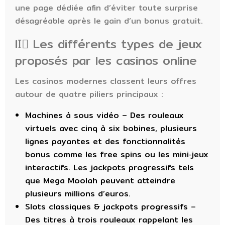
une page dédiée afin d’éviter toute surprise
désagréable après le gain d’un bonus gratuit.
II️⃣ Les différents types de jeux
proposés par les casinos online
Les casinos modernes classent leurs offres
autour de quatre piliers principaux :
Machines à sous vidéo – Des rouleaux
virtuels avec cinq à six bobines, plusieurs
lignes payantes et des fonctionnalités
bonus comme les free spins ou les mini‑jeux
interactifs. Les jackpots progressifs tels
que Mega Moolah peuvent atteindre
plusieurs millions d’euros.
Slots classiques & jackpots progressifs –
Des titres à trois rouleaux rappelant les