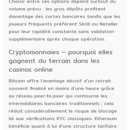
Choisir entre ces options dépend surtout du
volume prévu : les gros dépôts profitent
davantage des cartes bancaires tandis que les
joueurs fréquents préfèrent Skrill ou Neteller
pour leur rapidité constante sans validation
supplémentaire après chaque opération.
Cryptomonnaies – pourquoi elles
gagnent du terrain dans les
casinos online
Bitcoin offre l’avantage décisif d’un retrait
souvent finalisé en moins d’une heure grâce
au réseau peer‑to‑peer qui contourne les
intermédiaires bancaires traditionnels ; cela
réduit considérablement le risque de blocage
lié aux vérifications KYC classiques. Ethereum
bénéficie quant à lui d’une structure tarifaire