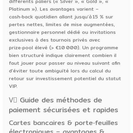
différents paliers (« Silver », « Gold », «
Platinum »). Les avantages varient –
cash‑back quotidien allant jusqu’à 15 % sur
pertes nettes, limites de mise augmentées,
gestionnaire personnel dédié ou invitations
exclusives à des tournois privés avec
prize‑pool élevé (> €10 000). Un programme
bien structuré indique clairement combien il
faut jouer pour passer au niveau suivant afin
d’éviter toute ambiguïté lors du calcul du
retour sur investissement potentiel du statut
VIP.
V️⃣ Guide des méthodes de
paiement sécurisées et rapides
Cartes bancaires & porte‑feuilles
électroniques – avantages &