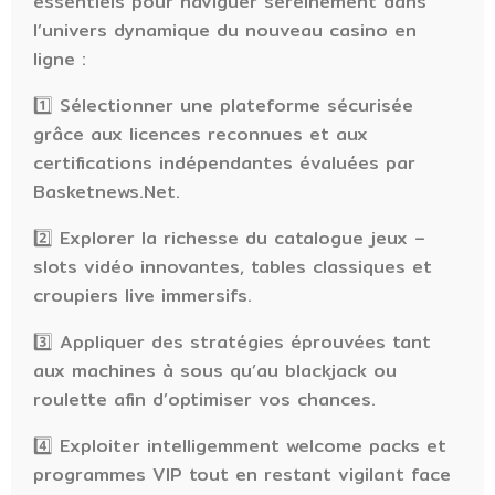
essentiels pour naviguer sereinement dans
l’univers dynamique du nouveau casino en
ligne :
1️⃣ Sélectionner une plateforme sécurisée
grâce aux licences reconnues et aux
certifications indépendantes évaluées par
Basketnews.Net.
2️⃣ Explorer la richesse du catalogue jeux –
slots vidéo innovantes, tables classiques et
croupiers live immersifs.
3️⃣ Appliquer des stratégies éprouvées tant
aux machines à sous qu’au blackjack ou
roulette afin d’optimiser vos chances.
4️⃣ Exploiter intelligemment welcome packs et
programmes VIP tout en restant vigilant face