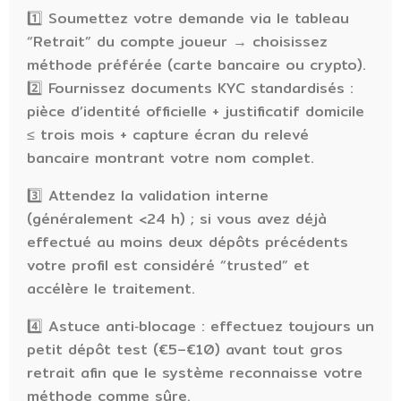
1️⃣ Soumettez votre demande via le tableau
“Retrait” du compte joueur → choisissez
méthode préférée (carte bancaire ou crypto).
2️⃣ Fournissez documents KYC standardisés :
pièce d’identité officielle + justificatif domicile
≤ trois mois + capture écran du relevé
bancaire montrant votre nom complet.
3️⃣ Attendez la validation interne
(généralement <24 h) ; si vous avez déjà
effectué au moins deux dépôts précédents
votre profil est considéré “trusted” et
accélère le traitement.
4️⃣ Astuce anti‑blocage : effectuez toujours un
petit dépôt test (€5–€10) avant tout gros
retrait afin que le système reconnaisse votre
méthode comme sûre.