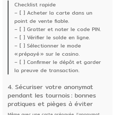
Checklist rapide
– [ ] Acheter la carte dans un
point de vente fiable.
– [ ] Gratter et noter le code PIN.
– [ ] Vérifier le solde en ligne.
– [ ] Sélectionner le mode
« prépayé » sur le casino.
– [ ] Confirmer le dépôt et garder
la preuve de transaction.
4. Sécuriser votre anonymat
pendant les tournois : bonnes
pratiques et pièges à éviter
Même avec une carte prépayée, l’anonymat