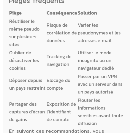
Pièges fréquents
Piège
Conséquence
Solution
Réutiliser le
Risque de
Varier les
même pseudo
corrélation de
pseudonymes et les
sur plusieurs
données
adresses e‑mail
sites
Oublier de
Utiliser le mode
Tracking de
désactiver les
incognito ou un
navigation
cookies
navigateur dédié
Passer par un VPN
Déposer depuis
Blocage du
avec un serveur dans
un pays restreint
compte
un pays autorisé
Flouter les
Partager des
Exposition de
informations
captures d’écran
l’identifiant
sensibles avant toute
de gains
de compte
diffusion
En suivant ces recommandations, vous