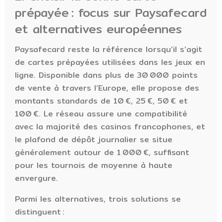
prépayée : focus sur Paysafecard
et alternatives européennes
Paysafecard reste la référence lorsqu’il s’agit
de cartes prépayées utilisées dans les jeux en
ligne. Disponible dans plus de 30 000 points
de vente à travers l’Europe, elle propose des
montants standards de 10 €, 25 €, 50 € et
100 €. Le réseau assure une compatibilité
avec la majorité des casinos francophones, et
le plafond de dépôt journalier se situe
généralement autour de 1 000 €, suffisant
pour les tournois de moyenne à haute
envergure.
Parmi les alternatives, trois solutions se
distinguent :