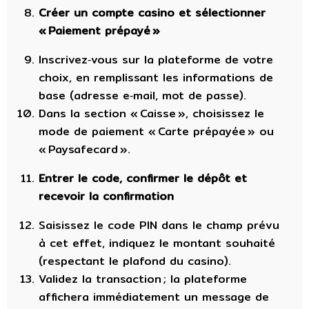
Créer un compte casino et sélectionner
« Paiement prépayé »
Inscrivez‑vous sur la plateforme de votre
choix, en remplissant les informations de
base (adresse e‑mail, mot de passe).
Dans la section « Caisse », choisissez le
mode de paiement « Carte prépayée » ou
« Paysafecard ».
Entrer le code, confirmer le dépôt et
recevoir la confirmation
Saisissez le code PIN dans le champ prévu
à cet effet, indiquez le montant souhaité
(respectant le plafond du casino).
Validez la transaction ; la plateforme
affichera immédiatement un message de