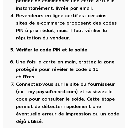
permet de commander une carte virtuelle
instantanément, livrée par email.
Revendeurs en ligne certifiés : certains
sites de e‑commerce proposent des codes
PIN à prix réduit, mais il faut vérifier la
réputation du vendeur.
Vérifier le code PIN et le solde
Une fois la carte en main, grattez la zone
protégée pour révéler le code à 16
chiffres.
Connectez‑vous sur le site du fournisseur
(ex. : my.paysafecard.com) et saisissez le
code pour consulter le solde. Cette étape
permet de détecter rapidement une
éventuelle erreur de impression ou un code
déjà utilisé.