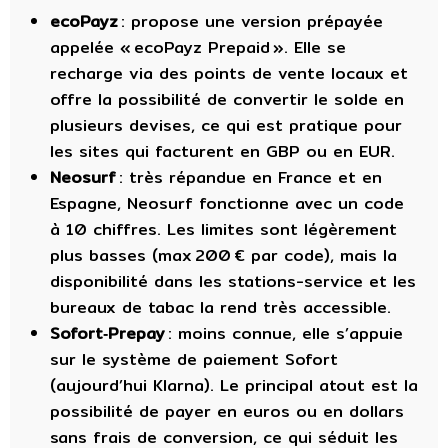
ecoPayz
: propose une version prépayée
appelée « ecoPayz Prepaid ». Elle se
recharge via des points de vente locaux et
offre la possibilité de convertir le solde en
plusieurs devises, ce qui est pratique pour
les sites qui facturent en GBP ou en EUR.
Neosurf
: très répandue en France et en
Espagne, Neosurf fonctionne avec un code
à 10 chiffres. Les limites sont légèrement
plus basses (max 200 € par code), mais la
disponibilité dans les stations-service et les
bureaux de tabac la rend très accessible.
Sofort‑Prepay
: moins connue, elle s’appuie
sur le système de paiement Sofort
(aujourd’hui Klarna). Le principal atout est la
possibilité de payer en euros ou en dollars
sans frais de conversion, ce qui séduit les