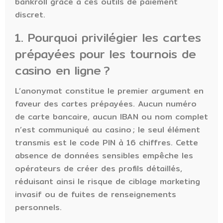
bankroll grâce à ces outils de paiement
discret.
1. Pourquoi privilégier les cartes
prépayées pour les tournois de
casino en ligne ?
L’anonymat constitue le premier argument en
faveur des cartes prépayées. Aucun numéro
de carte bancaire, aucun IBAN ou nom complet
n’est communiqué au casino ; le seul élément
transmis est le code PIN à 16 chiffres. Cette
absence de données sensibles empêche les
opérateurs de créer des profils détaillés,
réduisant ainsi le risque de ciblage marketing
invasif ou de fuites de renseignements
personnels.