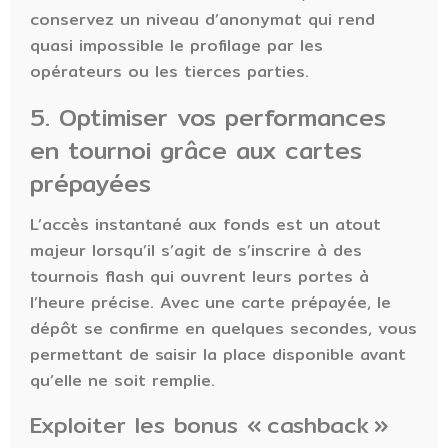
conservez un niveau d’anonymat qui rend
quasi impossible le profilage par les
opérateurs ou les tierces parties.
5. Optimiser vos performances
en tournoi grâce aux cartes
prépayées
L’accès instantané aux fonds est un atout
majeur lorsqu’il s’agit de s’inscrire à des
tournois flash qui ouvrent leurs portes à
l’heure précise. Avec une carte prépayée, le
dépôt se confirme en quelques secondes, vous
permettant de saisir la place disponible avant
qu’elle ne soit remplie.
Exploiter les bonus « cashback »