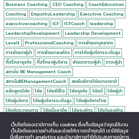
Business Coaching
CEO Coaching
CoachEducation
Coaching
EmpathyLeadership
Executive Coaching
executivecoaching
ICF
ICFCoach
leadership
LeadershipDevelopment
Leadership Development
Level1
ProfessionalCoaching
การพัฒนาบุคลากร
การพัฒนาผู้นำ
การพัฒนาองค์กร
การโค้ชผู้บริหารระดับสูง
ที่ปรึกษาธุรกิจ
ที่ปรึกษาผู้บริหาร
พัฒนาภาวะผู้นำ
ภาวะผู้นำ
สถาบัน BE Management Coach
สถาบันBEManagementCoach
สหพันธ์การโค้ชนานาชาติ
หลักสูตรโค้ช
โค้ช
โค้ชซีอีโอ
โค้ชธุรกิจ
โค้ชบี
โค้ชผู้นำ
โค้ชผู้บริหาร
โค้ชผู้บริหารระดับสูง
โค้ชผู้บริหารไทย
โค้ชผู้ประกอบการ
โค้ชมืออาชีพ
โค้ชองค์กร
โค้ชในองค์กร
เว็บไซต์ของเรามีการเก็บ cookies ซึ่งเก็บข้อมูลว่าคุณใช้งาน
Visitors :
1639875
เว็บไซต์ของเราอย่างไรและช่วยให้เราจดจำคุณได้ เราใช้ข้อมูล
นี้เพื่อการทำ analytics และนำมาสู่การทำให้ประสบการณ์การ