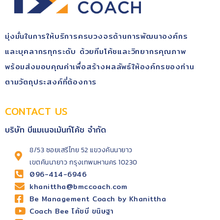
มุ่ง​มั่นในการให้บริการ​ครบวงจรด้านการพัฒนา​องค์กร​
และบุคลากรทุกระดับ​ ด้วยทีมโค้ช​และวิทยากรคุณ​ภาพ​
พร้อม​ส่งมอบคุณ​ค่า​เพื่อสร้างผลลัพธ์​ให้องค์กรของท่าน
ตามวัตถุประสงค์​ที่ต้องการ
CONTACT US
บริษัท บีแมเนจเม้นท์โค้ช จำกัด
8/53 ซอยเสรีไทย 52 แขวงคันนายาว
เขตคันนายาว กรุงเทพมหานคร 10230
096-414-6946
khanittha@bmccoach.com
Be Management Coach by Khanittha
Coach Bee โค้ชบี ขนิษฐา