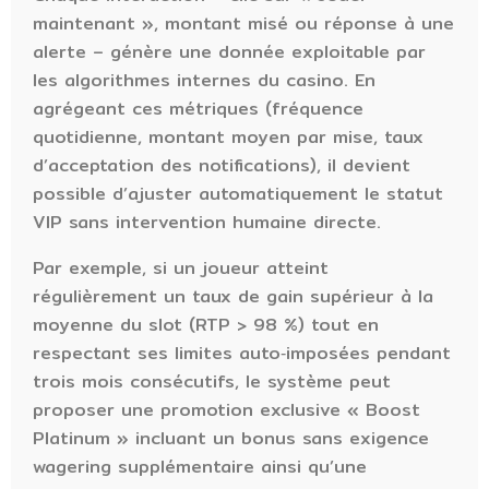
maintenant », montant misé ou réponse à une
alerte – génère une donnée exploitable par
les algorithmes internes du casino. En
agrégeant ces métriques (fréquence
quotidienne, montant moyen par mise, taux
d’acceptation des notifications), il devient
possible d’ajuster automatiquement le statut
VIP sans intervention humaine directe.
Par exemple, si un joueur atteint
régulièrement un taux de gain supérieur à la
moyenne du slot (RTP > 98 %) tout en
respectant ses limites auto‑imposées pendant
trois mois consécutifs, le système peut
proposer une promotion exclusive « Boost
Platinum » incluant un bonus sans exigence
wagering supplémentaire ainsi qu’une