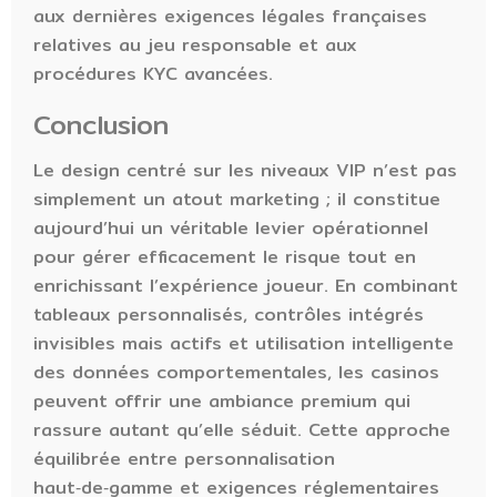
aux dernières exigences légales françaises
relatives au jeu responsable et aux
procédures KYC avancées.
Conclusion
Le design centré sur les niveaux VIP n’est pas
simplement un atout marketing ; il constitue
aujourd’hui un véritable levier opérationnel
pour gérer efficacement le risque tout en
enrichissant l’expérience joueur. En combinant
tableaux personnalisés, contrôles intégrés
invisibles mais actifs et utilisation intelligente
des données comportementales, les casinos
peuvent offrir une ambiance premium qui
rassure autant qu’elle séduit. Cette approche
équilibrée entre personnalisation
haut‑de‑gamme et exigences réglementaires