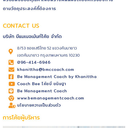
ตามวัตถุประสงค์​ที่ต้องการ
CONTACT US
บริษัท บีแมเนจเม้นท์โค้ช จำกัด
8/53 ซอยเสรีไทย 52 แขวงคันนายาว
เขตคันนายาว กรุงเทพมหานคร 10230
096-414-6946
khanittha@bmccoach.com
Be Management Coach by Khanittha
Coach Bee โค้ชบี ขนิษฐา
Be Management Coach
www.bemanagementcoach.com
นโยบายความเป็นส่วนตัว
การโค้ชผู้บริหาร