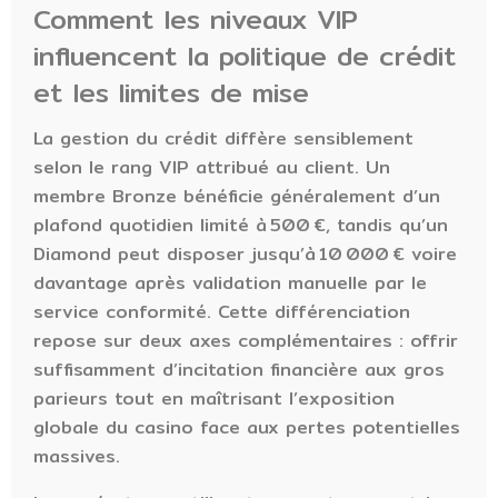
Comment les niveaux VIP
influencent la politique de crédit
et les limites de mise
La gestion du crédit diffère sensiblement
selon le rang VIP attribué au client. Un
membre Bronze bénéficie généralement d’un
plafond quotidien limité à 500 €, tandis qu’un
Diamond peut disposer jusqu’à 10 000 € voire
davantage après validation manuelle par le
service conformité. Cette différenciation
repose sur deux axes complémentaires : offrir
suffisamment d’incitation financière aux gros
parieurs tout en maîtrisant l’exposition
globale du casino face aux pertes potentielles
massives.