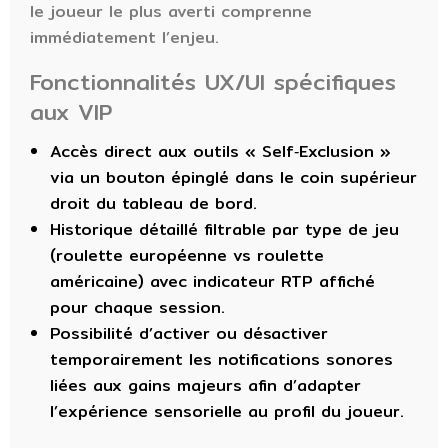
le joueur le plus averti comprenne
immédiatement l’enjeu.
Fonctionnalités UX/UI spécifiques
aux VIP
Accès direct aux outils « Self‑Exclusion »
via un bouton épinglé dans le coin supérieur
droit du tableau de bord.
Historique détaillé filtrable par type de jeu
(roulette européenne vs roulette
américaine) avec indicateur RTP affiché
pour chaque session.
Possibilité d’activer ou désactiver
temporairement les notifications sonores
liées aux gains majeurs afin d’adapter
l’expérience sensorielle au profil du joueur.