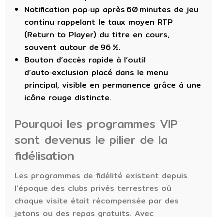
Notification pop‑up après 60 minutes de jeu
continu rappelant le taux moyen RTP
(Return to Player) du titre en cours,
souvent autour de 96 %.
Bouton d’accès rapide à l’outil
d’auto‑exclusion placé dans le menu
principal, visible en permanence grâce à une
icône rouge distincte.
Pourquoi les programmes VIP
sont devenus le pilier de la
fidélisation
Les programmes de fidélité existent depuis
l’époque des clubs privés terrestres où
chaque visite était récompensée par des
jetons ou des repas gratuits. Avec