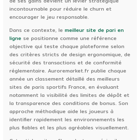
de ses gains devient un levier stratégique
incontournable pour réduire le churn et
encourager le jeu responsable.
Dans ce contexte, le
meilleur site de pari en
ligne
se positionne comme une référence
objective qui teste chaque plateforme selon
des critères stricts de design ergonomique, de
sécurité des transactions et de conformité
réglementaire. Auroremarket.fr publie chaque
année un classement détaillé des meilleurs
sites de paris sportifs France, en évaluant
notamment la visibilité des limites de dépôt et
la transparence des conditions de bonus. Son
approche méthodique aide les joueurs à
identifier rapidement les environnements les
plus fiables et les plus agréables visuellement.