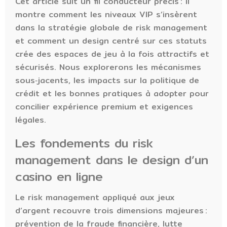
Cet article suit un fil conducteur précis : il
montre comment les niveaux VIP s’insèrent
dans la stratégie globale de risk management
et comment un design centré sur ces statuts
crée des espaces de jeu à la fois attractifs et
sécurisés. Nous explorerons les mécanismes
sous‑jacents, les impacts sur la politique de
crédit et les bonnes pratiques à adopter pour
concilier expérience premium et exigences
légales.
Les fondements du risk
management dans le design d’un
casino en ligne
Le risk management appliqué aux jeux
d’argent recouvre trois dimensions majeures :
prévention de la fraude financière, lutte