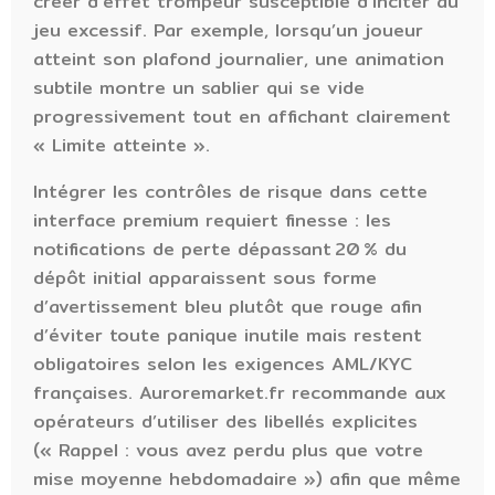
créer d’effet trompeur susceptible d’inciter au
jeu excessif. Par exemple, lorsqu’un joueur
atteint son plafond journalier, une animation
subtile montre un sablier qui se vide
progressivement tout en affichant clairement
« Limite atteinte ».
Intégrer les contrôles de risque dans cette
interface premium requiert finesse : les
notifications de perte dépassant 20 % du
dépôt initial apparaissent sous forme
d’avertissement bleu plutôt que rouge afin
d’éviter toute panique inutile mais restent
obligatoires selon les exigences AML/KYC
françaises. Auroremarket.fr recommande aux
opérateurs d’utiliser des libellés explicites
(« Rappel : vous avez perdu plus que votre
mise moyenne hebdomadaire ») afin que même