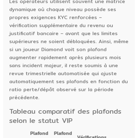
Les opérateurs utilisent souvent une matrice
dynamique où chaque niveau possède ses
propres exigences KYC renforcées –
vérification supplémentaire du revenu ou
justificatif bancaire – avant que les limites
supérieures ne soient débloquées. Ainsi, même
si un joueur Diamond voit son plafond
augmenter rapidement après plusieurs mois
sans incident majeur, il reste soumis à une
revue trimestrielle automatisée qui ajuste
automatiquement ses plafonds en fonction du
ratio perte/dépôt observé sur la période
précédente.
Tableau comparatif des plafonds
selon le statut VIP
Plafond
Plafond
Vérifications