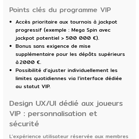
Points clés du programme VIP
Accès prioritaire aux tournois à jackpot
progressif (exemple : Mega Spin avec
jackpot potentiel > 500 000 €).
Bonus sans exigence de mise
supplémentaire pour les dépôts supérieurs
à 2000 €.
Possibilité d’ajuster individuellement les
limites quotidiennes via l’interface dédiée
au statut VIP.
Design UX/UI dédié aux joueurs
VIP : personnalisation et
sécurité
L’expérience utilisateur réservée aux membres