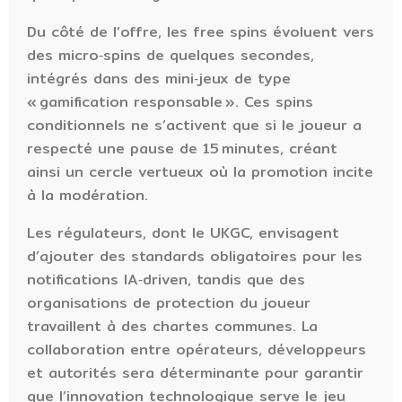
Du côté de l’offre, les free spins évoluent vers
des micro‑spins de quelques secondes,
intégrés dans des mini‑jeux de type
« gamification responsable ». Ces spins
conditionnels ne s’activent que si le joueur a
respecté une pause de 15 minutes, créant
ainsi un cercle vertueux où la promotion incite
à la modération.
Les régulateurs, dont le UKGC, envisagent
d’ajouter des standards obligatoires pour les
notifications IA‑driven, tandis que des
organisations de protection du joueur
travaillent à des chartes communes. La
collaboration entre opérateurs, développeurs
et autorités sera déterminante pour garantir
que l’innovation technologique serve le jeu