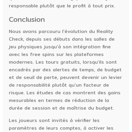
responsable plutôt que le profit à tout prix.
Conclusion
Nous avons parcouru l’évolution du Reality
Check, depuis ses débuts dans les salles de
jeu physiques jusqu’à son intégration fine
avec les free spins sur les plateformes
modernes. Les tours gratuits, lorsqu’ils sont
encadrés par des alertes de temps, de budget
et de seuil de perte, peuvent devenir un levier
de responsabilité plutôt qu’un facteur de
risque. Les études de cas montrent des gains
mesurables en termes de réduction de la
durée de session et de maîtrise du budget.
Les joueurs sont invités à vérifier les
paramètres de leurs comptes, à activer les