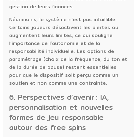
gestion de leurs finances.
Néanmoins, le système n’est pas infaillible.
Certains joueurs désactivent les alertes ou
augmentent leurs limites, ce qui souligne
l’importance de l’autonomie et de la
responsabilité individuelle. Les options de
paramétrage (choix de la fréquence, du ton et
de la durée de pause) restent essentielles
pour que le dispositif soit perçu comme un
soutien et non comme une contrainte.
6. Perspectives d’avenir : IA,
personnalisation et nouvelles
formes de jeu responsable
autour des free spins