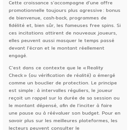
Cette croissance s’accompagne d’une offre
promotionnelle toujours plus agressive : bonus
de bienvenue, cash‑back, programmes de
fidélité et, bien sûr, les fameuses free spins. Si
ces incitations attirent de nouveaux joueurs,
elles peuvent aussi masquer le temps passé
devant l’écran et le montant réellement
engagé.
C’est dans ce contexte que le « Reality
Check » (ou vérification de réalité) a émergé
comme un bouclier de protection. Le principe
est simple : à intervalles réguliers, le joueur
reçoit un rappel sur la durée de sa session ou
le montant dépensé, afin de l’inciter à faire
une pause ou à réévaluer son budget. Pour en
savoir plus sur les meilleures plateformes, les
lecteurs peuvent consulter le