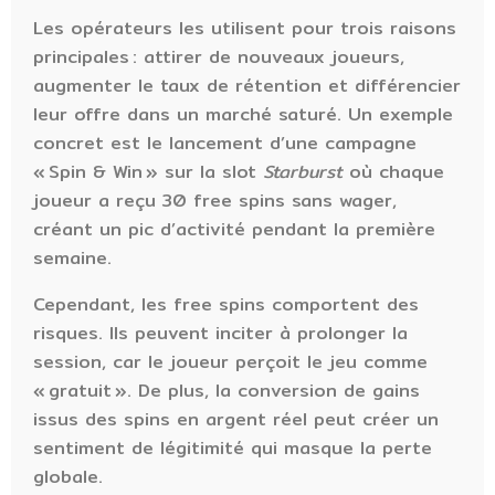
Les opérateurs les utilisent pour trois raisons
principales : attirer de nouveaux joueurs,
augmenter le taux de rétention et différencier
leur offre dans un marché saturé. Un exemple
concret est le lancement d’une campagne
« Spin & Win » sur la slot
Starburst
où chaque
joueur a reçu 30 free spins sans wager,
créant un pic d’activité pendant la première
semaine.
Cependant, les free spins comportent des
risques. Ils peuvent inciter à prolonger la
session, car le joueur perçoit le jeu comme
« gratuit ». De plus, la conversion de gains
issus des spins en argent réel peut créer un
sentiment de légitimité qui masque la perte
globale.