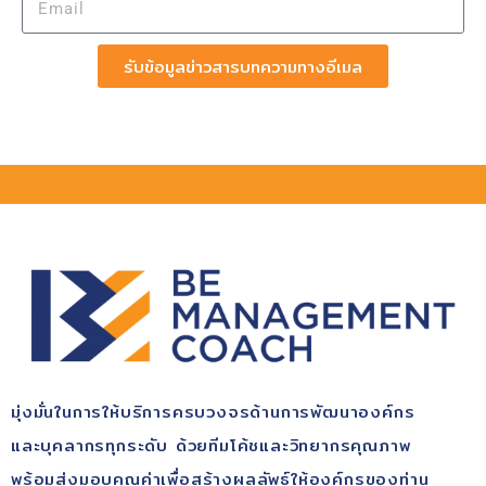
รับข้อมูลข่าวสารบทความทางอีเมล
มุ่ง​มั่นในการให้บริการ​ครบวงจรด้านการพัฒนา​องค์กร​
และบุคลากรทุกระดับ​ ด้วยทีมโค้ช​และวิทยากรคุณ​ภาพ​
พร้อม​ส่งมอบคุณ​ค่า​เพื่อสร้างผลลัพธ์​ให้องค์กรของท่าน