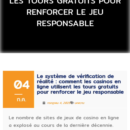
LES TOURS GRATUITS POUR
RENFORCER LE JEU
RESPONSABLE
Le système de vérification de
04
réalité : comment les casinos en
ligne utilisent les tours gratuits
pour renforcer le jeu responsable
ก.ค.
กรกฎาคม 4, 2026
บทความ
Le nombre de sites de jeux de casino en ligne
a explosé au cours de la dernière décennie.