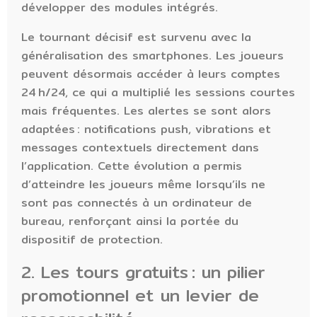
développer des modules intégrés.
Le tournant décisif est survenu avec la
généralisation des smartphones. Les joueurs
peuvent désormais accéder à leurs comptes
24 h/24, ce qui a multiplié les sessions courtes
mais fréquentes. Les alertes se sont alors
adaptées : notifications push, vibrations et
messages contextuels directement dans
l’application. Cette évolution a permis
d’atteindre les joueurs même lorsqu’ils ne
sont pas connectés à un ordinateur de
bureau, renforçant ainsi la portée du
dispositif de protection.
2. Les tours gratuits : un pilier
promotionnel et un levier de