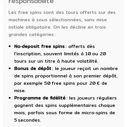
responsabilité
Les free spins sont des tours offerts sur des
machines à sous sélectionnées, sans mise
initiale obligatoire. On les décline en trois
grandes catégories :
No‑deposit free spins
: offerts dès
l’inscription, souvent limités à 10 ou 20
tours sur un titre à haute volatilité.
Bonus de dépôt
: le joueur reçoit un nombre
de spins proportionnel à son premier dépôt,
par exemple 50 free spins pour 20 € de
mise.
Programme de fidélité
: les joueurs réguliers
gagnent des spins supplémentaires chaque
mois, parfois sous forme de micro‑spins de
5 secondes.