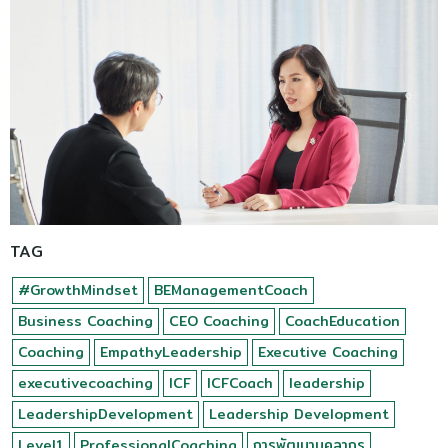
TAG
#GrowthMindset
BEManagementCoach
Business Coaching
CEO Coaching
CoachEducation
Coaching
EmpathyLeadership
Executive Coaching
executivecoaching
ICF
ICFCoach
leadership
LeadershipDevelopment
Leadership Development
Level1
ProfessionalCoaching
การพัฒนาบุคลากร