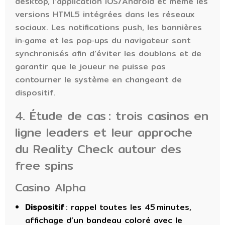
desktop, l’application iOS/Android et même les
versions HTML5 intégrées dans les réseaux
sociaux. Les notifications push, les bannières
in‑game et les pop‑ups du navigateur sont
synchronisés afin d’éviter les doublons et de
garantir que le joueur ne puisse pas
contourner le système en changeant de
dispositif.
4. Étude de cas : trois casinos en
ligne leaders et leur approche
du Reality Check autour des
free spins
Casino Alpha
Dispositif
: rappel toutes les 45 minutes,
affichage d’un bandeau coloré avec le