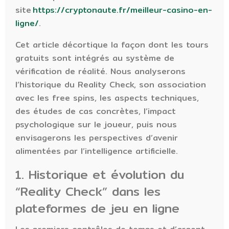
site
https://cryptonaute.fr/meilleur-casino-en-
ligne/
.
Cet article décortique la façon dont les tours
gratuits sont intégrés au système de
vérification de réalité. Nous analyserons
l’historique du Reality Check, son association
avec les free spins, les aspects techniques,
des études de cas concrètes, l’impact
psychologique sur le joueur, puis nous
envisagerons les perspectives d’avenir
alimentées par l’intelligence artificielle.
1. Historique et évolution du
“Reality Check” dans les
plateformes de jeu en ligne