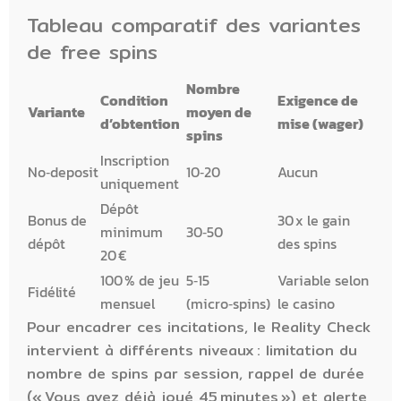
Tableau comparatif des variantes
de free spins
Nombre
Condition
Exigence de
Variante
moyen de
d’obtention
mise (wager)
spins
Inscription
No‑deposit
10‑20
Aucun
uniquement
Dépôt
Bonus de
30 x le gain
minimum
30‑50
dépôt
des spins
20 €
100 % de jeu
5‑15
Variable selon
Fidélité
mensuel
(micro‑spins)
le casino
Pour encadrer ces incitations, le Reality Check
intervient à différents niveaux : limitation du
nombre de spins par session, rappel de durée
(« Vous avez déjà joué 45 minutes ») et alerte