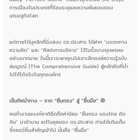
การเมืองในประเทศที่ร้อนระอุและความผันผวนของ
เศรษฐกิจโลก
แต่ภายใต้บุคลิกที่นิ่งสงบ ดร.ประสาร ได้ฝาก “มรดกทาง
ความคิด” และ “ศิลปะการบริหาร” ไว้ในรั้วบางขุนพรหม
อย่างมากมาย วันนี้เราจะพาคุณไปเจาะลึกองค์ความรู้ฉบับ
สมบูรณ์ (The Comprehensive Guide) สู่หลักคิดที่นำ
ไปใช้ได้จริงในทุกองค์กร
เข็มทิศนำทาง – จาก “ยืนตรง” สู่ “ยื่นมือ” 🧭
คนทำงานแบงก์ชาติยึดถือค่านิยม “ยืนตรง มองไกล ติด
ดิน” มาช้านาน แต่ในยุคของ ดร.ประสาร ท่านได้เติมเต็ม
จิ๊กซอว์ชิ้นสำคัญเข้าไป นั่นคือ “ยื่นมือ”