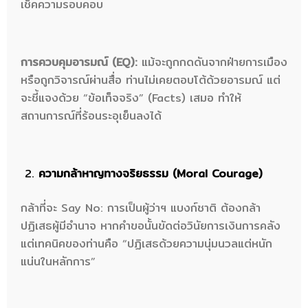
เช็คความรอบคอบ
การควบคุมอารมณ์ (EQ):
แม้จะถูกกดดันจากฝ่ายการเมือง
หรือถูกวิจารณ์ผ่านสื่อ ท่านไม่เคยตอบโต้ด้วยอารมณ์ แต่
จะชี้แจงด้วย “ข้อเท็จจริง” (Facts) เสมอ ทำให้
สถานการณ์ที่ร้อนระอุเย็นลงได้
ความกล้าหาญทางจริยธรรม (Moral Courage)
กล้าที่จะ Say No: การเป็นผู้ว่าฯ แบงก์ชาติ ต้องกล้า
ปฏิเสธผู้มีอำนาจ หากคำขอนั้นขัดต่อวินัยการเงินการคลัง
แต่เทคนิคของท่านคือ “ปฏิเสธด้วยความนุ่มนวลแต่หนัก
แน่นในหลักการ”