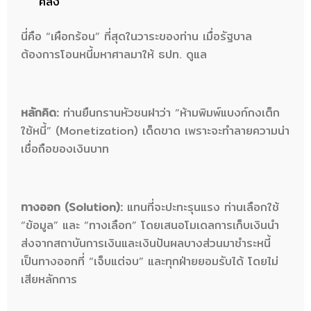
คลัง
นี่คือ “เผือกร้อน” ที่สุดในวาระของท่าน เมื่อรัฐบาล
ต้องการโอนหนี้มหาศาลมาให้ ธปท. ดูแล
หลักคิด:
ท่านยืนกรานหัวชนฝาว่า “ห้ามพิมพ์แบงก์กงเต็ก
ใช้หนี้” (Monetization) เด็ดขาด เพราะจะทำลายความน่า
เชื่อถือของเงินบาท
ทางออก (Solution):
แทนที่จะปะทะรุนแรง ท่านเลือกใช้
“ข้อมูล” และ “ทางเลือก” โดยเสนอโมเดลการเก็บเงินนำ
ส่งจากสถาบันการเงินและเงินปันผลบางส่วนมาชำระหนี้
เป็นทางออกที่ “เจ็บแต่จบ” และทุกฝ่ายยอมรับได้ โดยไม่
เสียหลักการ