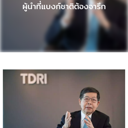
ผู้นำที่แบงก์ชาติต้องจารึก