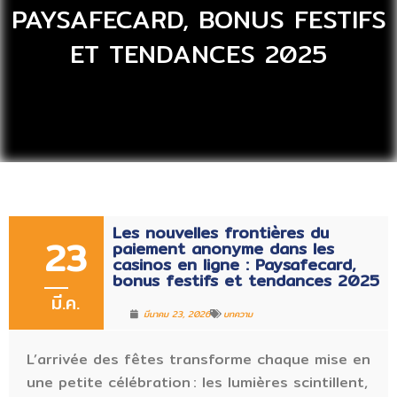
PAYSAFECARD, BONUS FESTIFS
ET TENDANCES 2025
Les nouvelles frontières du
23
paiement anonyme dans les
casinos en ligne : Paysafecard,
bonus festifs et tendances 2025
มี.ค.
มีนาคม 23, 2026
บทความ
L’arrivée des fêtes transforme chaque mise en
une petite célébration : les lumières scintillent,