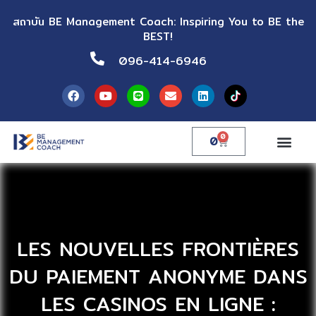
สถาบัน BE Management Coach: Inspiring You to BE the
BEST!
096-414-6946
0
0
LES NOUVELLES FRONTIÈRES
DU PAIEMENT ANONYME DANS
LES CASINOS EN LIGNE :