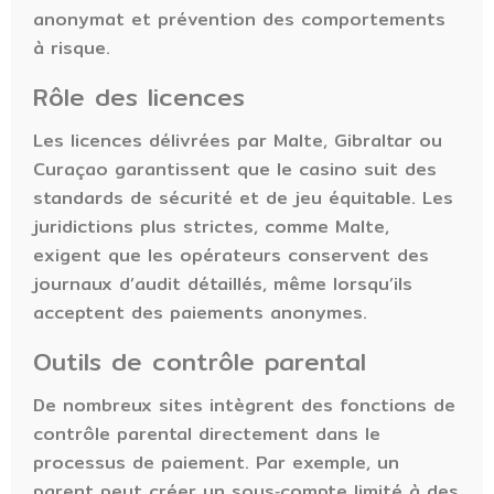
anonymat et prévention des comportements
à risque.
Rôle des licences
Les licences délivrées par Malte, Gibraltar ou
Curaçao garantissent que le casino suit des
standards de sécurité et de jeu équitable. Les
juridictions plus strictes, comme Malte,
exigent que les opérateurs conservent des
journaux d’audit détaillés, même lorsqu’ils
acceptent des paiements anonymes.
Outils de contrôle parental
De nombreux sites intègrent des fonctions de
contrôle parental directement dans le
processus de paiement. Par exemple, un
parent peut créer un sous‑compte limité à des