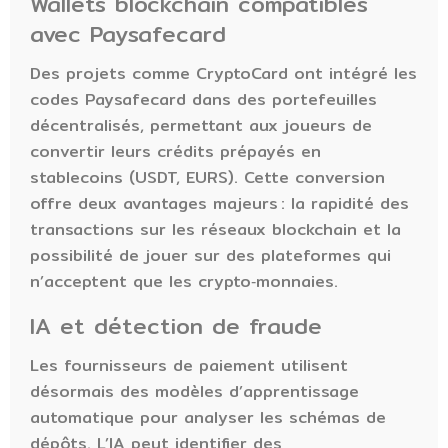
Wallets blockchain compatibles
avec Paysafecard
Des projets comme CryptoCard ont intégré les
codes Paysafecard dans des portefeuilles
décentralisés, permettant aux joueurs de
convertir leurs crédits prépayés en
stablecoins (USDT, EURS). Cette conversion
offre deux avantages majeurs : la rapidité des
transactions sur les réseaux blockchain et la
possibilité de jouer sur des plateformes qui
n’acceptent que les crypto‑monnaies.
IA et détection de fraude
Les fournisseurs de paiement utilisent
désormais des modèles d’apprentissage
automatique pour analyser les schémas de
dépôts. L’IA peut identifier des