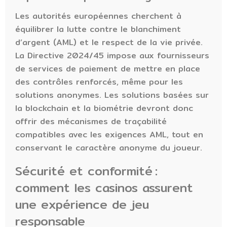
Les autorités européennes cherchent à
équilibrer la lutte contre le blanchiment
d’argent (AML) et le respect de la vie privée.
La Directive 2024/45 impose aux fournisseurs
de services de paiement de mettre en place
des contrôles renforcés, même pour les
solutions anonymes. Les solutions basées sur
la blockchain et la biométrie devront donc
offrir des mécanismes de traçabilité
compatibles avec les exigences AML, tout en
conservant le caractère anonyme du joueur.
Sécurité et conformité :
comment les casinos assurent
une expérience de jeu
responsable