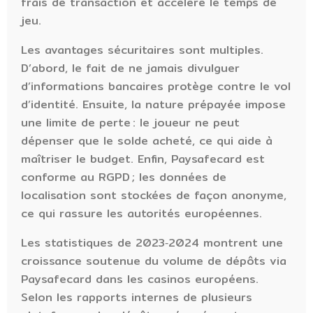
frais de transaction et accélère le temps de
jeu.
Les avantages sécuritaires sont multiples.
D’abord, le fait de ne jamais divulguer
d’informations bancaires protège contre le vol
d’identité. Ensuite, la nature prépayée impose
une limite de perte : le joueur ne peut
dépenser que le solde acheté, ce qui aide à
maîtriser le budget. Enfin, Paysafecard est
conforme au RGPD ; les données de
localisation sont stockées de façon anonyme,
ce qui rassure les autorités européennes.
Les statistiques de 2023‑2024 montrent une
croissance soutenue du volume de dépôts via
Paysafecard dans les casinos européens.
Selon les rapports internes de plusieurs