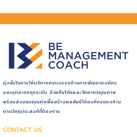
มุ่ง​มั่นในการให้บริการ​ครบวงจรด้านการพัฒนา​องค์กร​
และบุคลากรทุกระดับ​ ด้วยทีมโค้ช​และวิทยากรคุณ​ภาพ​
พร้อม​ส่งมอบคุณ​ค่า​เพื่อสร้างผลลัพธ์​ให้องค์กรของท่าน
ตามวัตถุประสงค์​ที่ต้องการ
CONTACT US