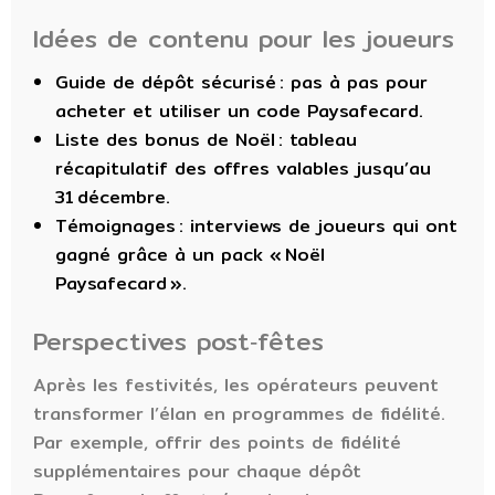
Idées de contenu pour les joueurs
Guide de dépôt sécurisé : pas à pas pour
acheter et utiliser un code Paysafecard.
Liste des bonus de Noël : tableau
récapitulatif des offres valables jusqu’au
31 décembre.
Témoignages : interviews de joueurs qui ont
gagné grâce à un pack « Noël
Paysafecard ».
Perspectives post‑fêtes
Après les festivités, les opérateurs peuvent
transformer l’élan en programmes de fidélité.
Par exemple, offrir des points de fidélité
supplémentaires pour chaque dépôt