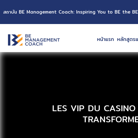
สถาบัน BE Management Coach: Inspiring You to BE the BE
หน้าแรก
หลักสูตร
LES VIP DU CASINO
TRANSFORME