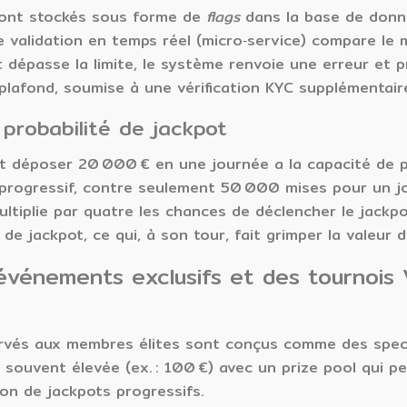
ont stockés sous forme de
flags
dans la base de donn
 de validation en temps réel (micro‑service) compare l
ôt dépasse la limite, le système renvoie une erreur e
lafond, soumise à une vérification KYC supplémentair
 probabilité de jackpot
ut déposer 20 000 € en une journée a la capacité de 
 progressif, contre seulement 50 000 mises pour un j
ltiplie par quatre les chances de déclencher le jackp
de jackpot, ce qui, à son tour, fait grimper la valeur d
événements exclusifs et des tournois 
rvés aux membres élites sont conçus comme des spectac
 souvent élevée (ex. : 100 €) avec un prize pool qui pe
ion de jackpots progressifs.