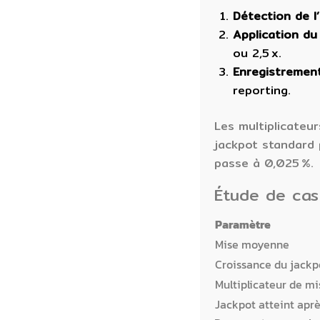
Détection de l’é
Application du 
ou 2,5 x.
Enregistremen
reporting.
Les multiplicateu
jackpot standard 
passe à 0,025 %.
Étude de cas
Paramètre
Mise moyenne
Croissance du jackp
Multiplicateur de mi
Jackpot atteint apr