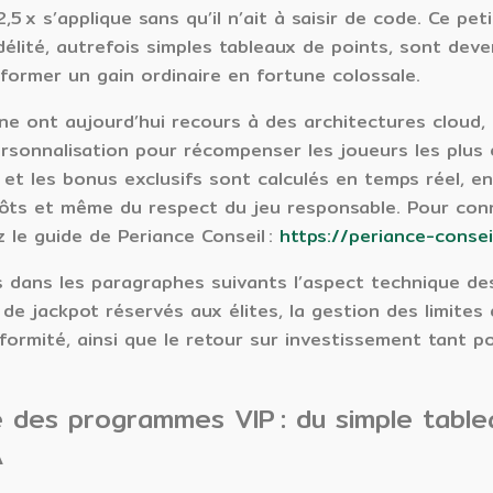
,5 x s’applique sans qu’il n’ait à saisir de code. Ce pet
élité, autrefois simples tableaux de points, sont dev
former un gain ordinaire en fortune colossale.
ne ont aujourd’hui recours à des architectures cloud, à l
rsonnalisation pour récompenser les joueurs les plus 
 et les bonus exclusifs sont calculés en temps réel, 
ôts et même du respect du jeu responsable. Pour conn
 le guide de Periance Conseil :
https://periance-consei
 dans les paragraphes suivants l’aspect technique de
 de jackpot réservés aux élites, la gestion des limites 
nformité, ainsi que le retour sur investissement tant p
 des programmes VIP : du simple tabl
A