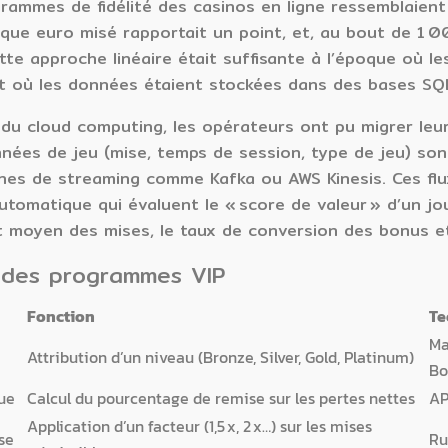
rammes de fidélité des casinos en ligne ressemblaient 
que euro misé rapportait un point, et, au bout de 1 0
tte approche linéaire était suffisante à l’époque où l
t où les données étaient stockées dans des bases SQL
 du cloud computing, les opérateurs ont pu migrer le
nnées de jeu (mise, temps de session, type de jeu) so
ines de streaming comme Kafka ou AWS Kinesis. Ces fl
utomatique qui évaluent le « score de valeur » d’un j
t moyen des mises, le taux de conversion des bonus et
 des programmes VIP
Fonction
Te
Ma
Attribution d’un niveau (Bronze, Silver, Gold, Platinum)
Bo
ue
Calcul du pourcentage de remise sur les pertes nettes
AP
Application d’un facteur (1,5 x, 2 x…) sur les mises
se
Ru