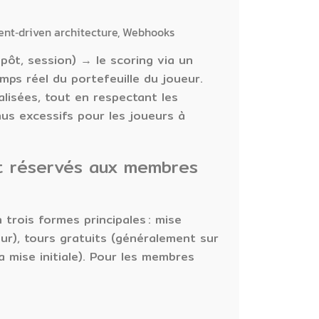
ent‑driven architecture, Webhooks
épôt, session) → le scoring via un
mps réel du portefeuille du joueur.
lisées, tout en respectant les
nus excessifs pour les joueurs à
ot réservés aux membres
trois formes principales : mise
ur), tours gratuits (généralement sur
a mise initiale). Pour les membres