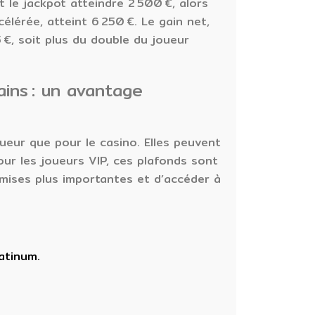
t le jackpot atteindre 2 500 €, alors
élérée, atteint 6 250 €. Le gain net,
 €, soit plus du double du joueur
ains : un avantage
oueur que pour le casino. Elles peuvent
r les joueurs VIP, ces plafonds sont
mises plus importantes et d’accéder à
atinum.