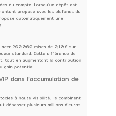
ées du compte. Lorsqu’un dépôt est
e montant proposé avec les plafonds du
t propose automatiquement une
e.
placer 200 000 mises de 0,10 € sur
oueur standard. Cette différence de
ot, tout en augmentant la contribution
u gain potentiel.
VIP dans l’accumulation de
les à haute visibilité. Ils combinent
ut dépasser plusieurs millions d’euros