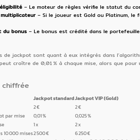
ligibilité
– Le moteur de règles vérifie le statut du c
multiplicateur
– Si le joueur est Gold ou Platinum, le 
t du bonus
– Le bonus est crédité dans le portefeuille 
rs de jackpot sont quant à eux intégrés dans l’algori
peut croître de 0,01 % à chaque mise, alors que pour 
 chiffrée
Jackpot standard
Jackpot VIP (Gold)
2 €
2 €
ot par mise
0,01 %
0,025 %
se
1 x
2 x
ès 10 000 mises
2 500 €
6 250 €