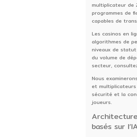
multiplicateur de 2
programmes de fid
capables de trans
Les casinos en lig
algorithmes de pe
niveaux de statut
du volume de dép
secteur, consultez
Nous examinerons
et multiplicateurs
sécurité et la co
joueurs.
Architecture
basés sur l’I