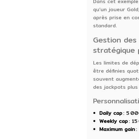
Dans cet exemple f
qu’un joueur Gold,
après prise en co
standard.
Gestion des 
stratégique 
Les limites de dép
être définies quo
souvent augmentés
des jackpots plus
Personnalisat
Daily cap
: 5 00
Weekly cap
: 15
Maximum gain
: