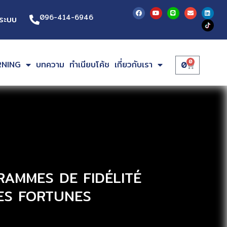
096-414-6946
ู่ระบบ
0
ARNING
บทความ
ทำเนียบโค้ช
เกี่ยวกับเรา
0
RAMMES DE FIDÉLITÉ
ES FORTUNES