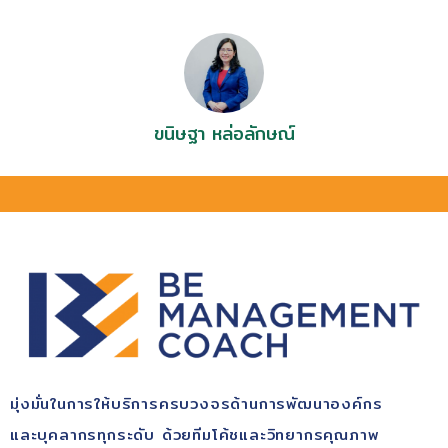
ขนิษฐา หล่อลักษณ์
มุ่ง​มั่นในการให้บริการ​ครบวงจรด้านการพัฒนา​องค์กร​
และบุคลากรทุกระดับ​ ด้วยทีมโค้ช​และวิทยากรคุณ​ภาพ​