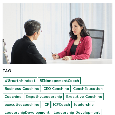
TAG
#GrowthMindset
BEManagementCoach
Business Coaching
CEO Coaching
CoachEducation
Coaching
EmpathyLeadership
Executive Coaching
executivecoaching
ICF
ICFCoach
leadership
LeadershipDevelopment
Leadership Development