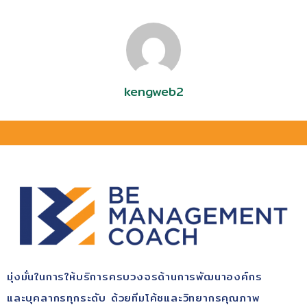
kengweb2
มุ่ง​มั่นในการให้บริการ​ครบวงจรด้านการพัฒนา​องค์กร​
และบุคลากรทุกระดับ​ ด้วยทีมโค้ช​และวิทยากรคุณ​ภาพ​