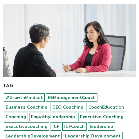
TAG
#GrowthMindset
BEManagementCoach
Business Coaching
CEO Coaching
CoachEducation
Coaching
EmpathyLeadership
Executive Coaching
executivecoaching
ICF
ICFCoach
leadership
LeadershipDevelopment
Leadership Development