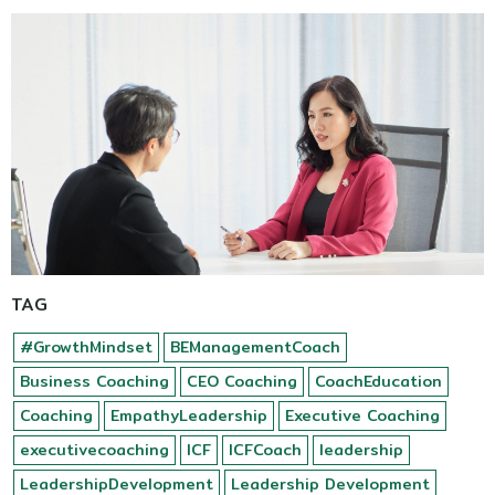
TAG
#GrowthMindset
BEManagementCoach
Business Coaching
CEO Coaching
CoachEducation
Coaching
EmpathyLeadership
Executive Coaching
executivecoaching
ICF
ICFCoach
leadership
LeadershipDevelopment
Leadership Development