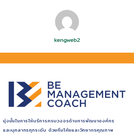
kengweb2
มุ่ง​มั่นในการให้บริการ​ครบวงจรด้านการพัฒนา​องค์กร​
และบุคลากรทุกระดับ​ ด้วยทีมโค้ช​และวิทยากรคุณ​ภาพ​