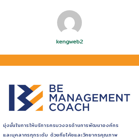
kengweb2
มุ่ง​มั่นในการให้บริการ​ครบวงจรด้านการพัฒนา​องค์กร​
และบุคลากรทุกระดับ​ ด้วยทีมโค้ช​และวิทยากรคุณ​ภาพ​