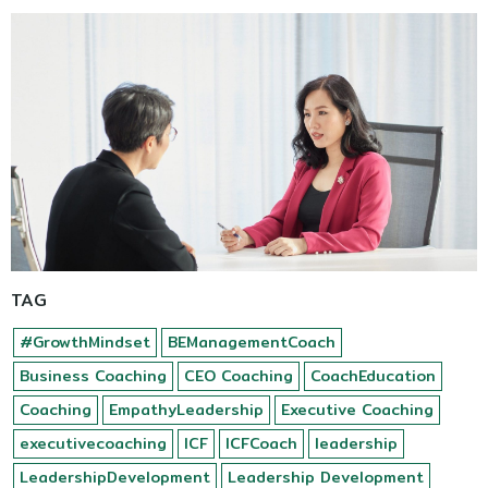
TAG
#GrowthMindset
BEManagementCoach
Business Coaching
CEO Coaching
CoachEducation
Coaching
EmpathyLeadership
Executive Coaching
executivecoaching
ICF
ICFCoach
leadership
LeadershipDevelopment
Leadership Development