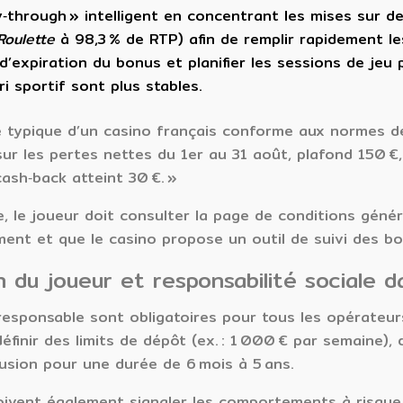
lay‑through » intelligent en concentrant les mises sur d
Roulette
à 98,3 % de RTP) afin de remplir rapidement le
e d’expiration du bonus et planifier les sessions de je
ri sportif sont plus stables.
e typique d’un casino français conforme aux normes de 
sur les pertes nettes du 1er au 31 août, plafond 150 €
ash‑back atteint 30 €. »
e, le joueur doit consulter la page de conditions génér
ement et que le casino propose un outil de suivi des b
n du joueur et responsabilité sociale 
 responsable sont obligatoires pour tous les opérateu
finir des limits de dépôt (ex. : 1 000 € par semaine), 
lusion pour une durée de 6 mois à 5 ans.
ivent également signaler les comportements à risque 