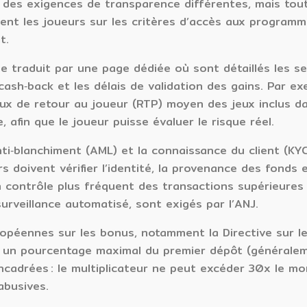
e des exigences de transparence différentes, mais tou
ment les joueurs sur les critères d’accès aux programme
t.
e traduit par une page dédiée où sont détaillés les se
ash‑back et les délais de validation des gains. Par e
taux de retour au joueur (RTP) moyen des jeux inclus d
e, afin que le joueur puisse évaluer le risque réel.
nti‑blanchiment (AML) et la connaissance du client (K
s doivent vérifier l’identité, la provenance des fonds 
 contrôle plus fréquent des transactions supérieures 
urveillance automatisé, sont exigés par l’ANJ.
ropéennes sur les bonus, notamment la Directive sur le
 un pourcentage maximal du premier dépôt (généralem
ncadrées : le multiplicateur ne peut excéder 30x le mo
abusives.