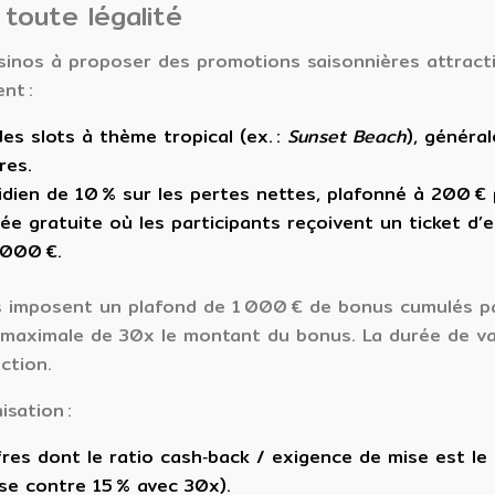
 toute légalité
casinos à proposer des promotions saisonnières attract
nt :
des slots à thème tropical (ex. :
Sunset Beach
), généra
res.
dien de 10 % sur les pertes nettes, plafonné à 200 €
ée gratuite où les participants reçoivent un ticket d’e
 000 €.
es imposent un plafond de 1 000 € de bonus cumulés pa
maximale de 30x le montant du bonus. La durée de val
ction.
isation :
ffres dont le ratio cash‑back / exigence de mise est le 
se contre 15 % avec 30x).