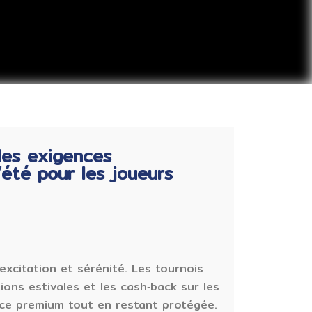
les exigences
été pour les joueurs
 excitation et sérénité. Les tournois
ions estivales et les cash‑back sur les
ence premium tout en restant protégée.