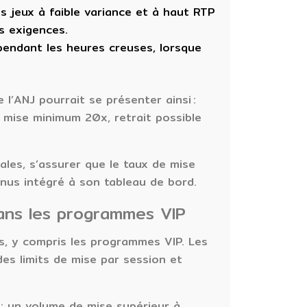
es jeux à faible variance et à haut RTP
s exigences.
u pendant les heures creuses, lorsque
l’ANJ pourrait se présenter ainsi :
, mise minimum 20x, retrait possible
ales, s’assurer que le taux de mise
onus intégré à son tableau de bord.
dans les programmes VIP
rs, y compris les programmes VIP. Les
des limits de mise par session et
: un volume de mise supérieur à