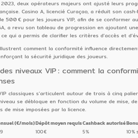
 2023, deux opérateurs majeurs ont ajusté leurs prog
ançaise. Casino A, licencié Curaçao, a réduit son cash‑
e 500 € pour les joueurs VIP, afin de se conformer au
GA, a revu son tableau de progression en ajoutant u
ce qui a permis de clarifier les critères d’accès et d’év
llustrent comment la conformité influence directeme
renforçant la sécurité juridique des joueurs.
 des niveaux VIP : comment la conformi
nses
 classiques s’articulent autour de trois à cinq paliers
iveau se débloque en fonction du volume de mise, de
es de mise imposées par la licence.
nsuel (€/mois)
Dépôt moyen requis
Cashback autorisé
Bonu
99
100 €
5 %
10 % 