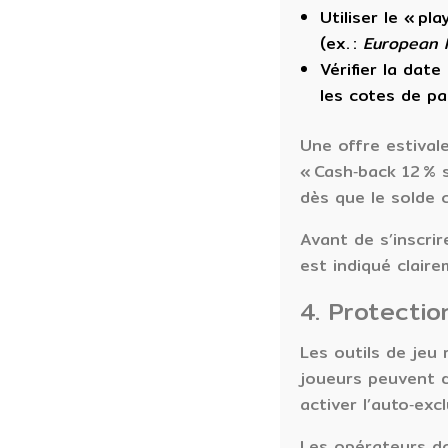
Utiliser le « p
(ex. :
European 
Vérifier la dat
les cotes de pa
Une offre estival
« Cash‑back 12 % 
dès que le solde c
Avant de s’inscrir
est indiqué clair
4. Protectio
Les outils de jeu
joueurs peuvent dé
activer l’auto‑exc
Les opérateurs do