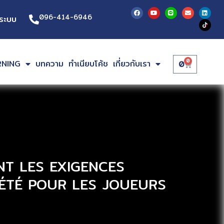
096-414-6946
ู่ระบบ
0
ARNING
บทความ
ทำเนียบโค้ช
เกี่ยวกับเรา
0
NT LES EXIGENCES
ÉTÉ POUR LES JOUEURS