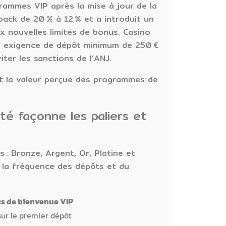
rammes VIP après la mise à jour de la
back de 20 % à 12 % et a introduit un
x nouvelles limites de bonus. Casino
ne exigence de dépôt minimum de 250 €
iter les sanctions de l’ANJ.
nt la valeur perçue des programmes de
té façonne les paliers et
 : Bronze, Argent, Or, Platine et
 la fréquence des dépôts et du
s de bienvenue VIP
sur le premier dépôt