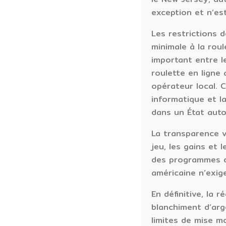
exception et n’est
Les restrictions 
minimale à la rou
important entre l
roulette en ligne
opérateur local. 
informatique et l
dans un État auto
La transparence v
jeu, les gains et
des programmes d
américaine n’exig
En définitive, la 
blanchiment d’arg
limites de mise mo