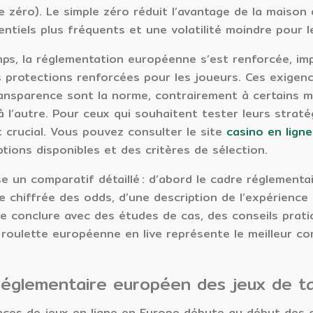
 zéro). Le simple zéro réduit l’avantage de la maison 
ntiels plus fréquents et une volatilité moindre pour l
s, la réglementation européenne s’est renforcée, imp
 protections renforcées pour les joueurs. Ces exigen
ransparence sont la norme, contrairement à certains m
à l’autre. Pour ceux qui souhaitent tester leurs strat
 crucial. Vous pouvez consulter le site
casino en ligne
tions disponibles et des critères de sélection.
e un comparatif détaillé : d’abord le cadre réglementai
e chiffrée des odds, d’une description de l’expérience 
e conclure avec des études de cas, des conseils prat
 roulette européenne en live représente le meilleur co
réglementaire européen des jeux de ta
cences de jeux en ligne en Europe débute au début des