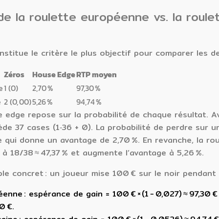
de la roulette européenne vs. la roule
stitue le critère le plus objectif pour comparer les d
Zéros
House Edge
RTP moyen
e
1 (0)
2,70 %
97,30 %
e
2 (0, 00)
5,26 %
94,74 %
e edge repose sur la probabilité de chaque résultat. Av
e 37 cases (1‑36 + 0). La probabilité de perdre sur u
ce qui donne un avantage de 2,70 %. En revanche, la ro
 à 18/38 ≈ 47,37 % et augmente l’avantage à 5,26 %.
e concret : un joueur mise 100 € sur le noir pendant
enne : espérance de gain = 100 € × (1 − 0,027) ≈ 97,30 €
0 €.