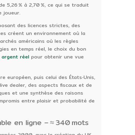
de 5,26 % à 2,70 %, ce qui se traduit
e joueur.
osant des licences strictes, des
ces créent un environnement où la
archés américains où les règles
égies en temps réel, le choix du bon
 argent réel
pour obtenir une vue
re européen, puis celui des États‑Unis,
live dealer, des aspects fiscaux et de
iques et une synthèse des raisons
mpromis entre plaisir et probabilité de
ble en ligne – ≈ 340 mots
 années 2000, avec la création du UK