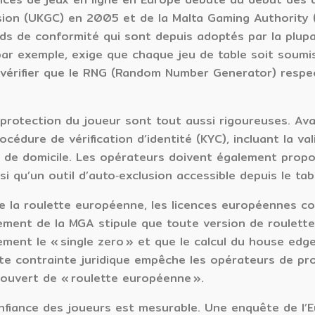
ion (UKGC) en 2005 et de la Malta Gaming Authority
rds de conformité qui sont depuis adoptés par la plupa
 par exemple, exige que chaque jeu de table soit soum
e vérifier que le RNG (Random Number Generator) respe
protection du joueur sont tout aussi rigoureuses. Avan
cédure de vérification d’identité (KYC), incluant la vali
tif de domicile. Les opérateurs doivent également prop
si qu’un outil d’auto‑exclusion accessible depuis le t
e la roulette européenne, les licences européennes cod
lement de la MGA stipule que toute version de roulet
rement le « single zero » et que le calcul du house edg
tte contrainte juridique empêche les opérateurs de p
ouvert de « roulette européenne ».
onfiance des joueurs est mesurable. Une enquête de l