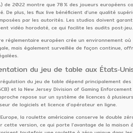
) de 2022 montre que 78 % des joueurs européens con
lité. De plus, les flux live bénéficient d’une qualité su
imposées par les autorités. Les studios doivent garant
nt vidéo horodaté, ce qui facilite les audits post‑jeu.
re réglementaire européen crée un environnement où l
ale, mais également surveillée de façon continue, of
égalées.
entation du jeu de table aux États‑Uni
a régulation du jeu de table dépend principalement des
CB) et la New Jersey Division of Gaming Enforcement (
approche repose sur un système de licences à plusieurs
seur de logiciels et licence d’opérateur en ligne.
’Europe, la roulette américaine conserve le double z
ir cette version, ce qui porte l’avantage de la maison 
torisent toutefois une roulette à zéro unique dans les