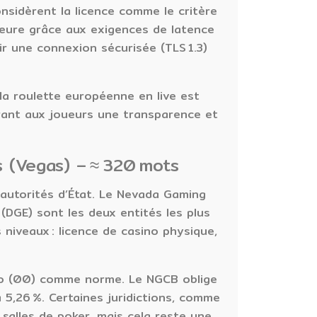
sidèrent la licence comme le critère
périeure grâce aux exigences de latence
ir une connexion sécurisée (TLS 1.3)
a roulette européenne en live est
frant aux joueurs une transparence et
s (Vegas) – ≈ 320 mots
 autorités d’État. Le Nevada Gaming
DGE) sont les deux entités les plus
 niveaux : licence de casino physique,
éro (00) comme norme. Le NGCB oblige
à 5,26 %. Certaines juridictions, comme
 salles de poker, mais cela reste une