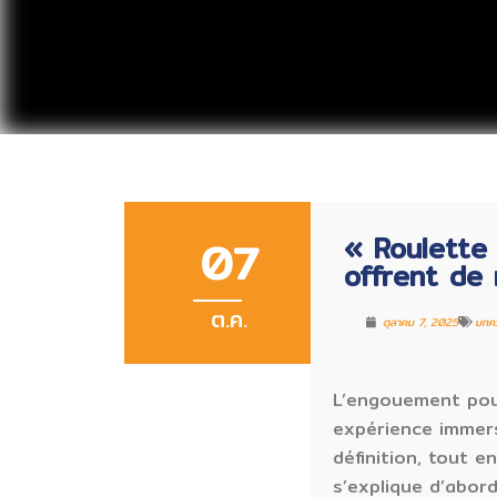
« Roulette
07
offrent de
ต.ค.
ตุลาคม 7, 2025
บทค
L’engouement pour
expérience immersi
définition, tout 
s’explique d’abor