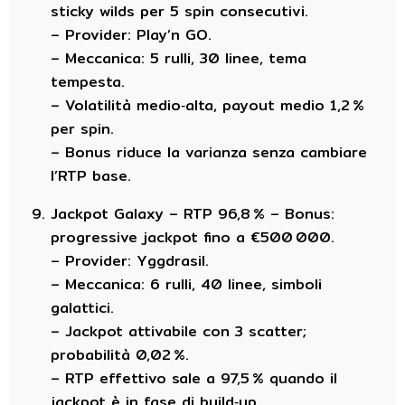
sticky wilds per 5 spin consecutivi.
– Provider: Play’n GO.
– Meccanica: 5 rulli, 30 linee, tema
tempesta.
– Volatilità medio‑alta, payout medio 1,2 %
per spin.
– Bonus riduce la varianza senza cambiare
l’RTP base.
Jackpot Galaxy – RTP 96,8 % – Bonus:
progressive jackpot fino a €500 000.
– Provider: Yggdrasil.
– Meccanica: 6 rulli, 40 linee, simboli
galattici.
– Jackpot attivabile con 3 scatter;
probabilità 0,02 %.
– RTP effettivo sale a 97,5 % quando il
jackpot è in fase di build‑up.