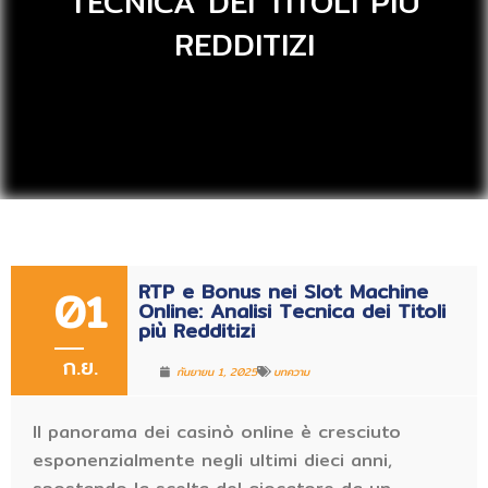
TECNICA DEI TITOLI PIÙ
REDDITIZI
RTP e Bonus nei Slot Machine
01
Online: Analisi Tecnica dei Titoli
più Redditizi
ก.ย.
กันยายน 1, 2025
บทความ
Il panorama dei casinò online è cresciuto
esponenzialmente negli ultimi dieci anni,