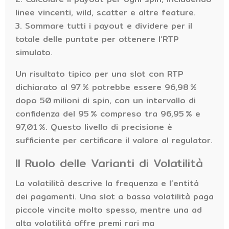
linee vincenti, wild, scatter e altre feature.
3. Sommare tutti i payout e dividere per il
totale delle puntate per ottenere l’RTP
simulato.
Un risultato tipico per una slot con RTP
dichiarato al 97 % potrebbe essere 96,98 %
dopo 50 milioni di spin, con un intervallo di
confidenza del 95 % compreso tra 96,95 % e
97,01 %. Questo livello di precisione è
sufficiente per certificare il valore al regulator.
Il Ruolo delle Varianti di Volatilità
La volatilità descrive la frequenza e l’entità
dei pagamenti. Una slot a bassa volatilità paga
piccole vincite molto spesso, mentre una ad
alta volatilità offre premi rari ma