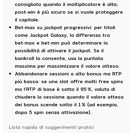
consigliato quando il moltiplicatore è alto;
post‑win è più sicuro se si vuole proteggere
il capitale.
Bet‑max su jackpot progressivi: per titoli
come Jackpot Galaxy, la differenza tra
bet‑max e bet‑min può determinare la
possibilità di attivare il jackpot. Se il
bankroll lo consente, usa la puntata
massima per massimizzare il valore atteso.
Abbandonare sessioni a alto bonus ma RTP
più basso: se una slot offre molti free spins
ma l’RTP di base è sotto il 95 %, valuta di
chiudere la sessione quando il valore atteso
dei bonus scende sotto il 1 % (ad esempio,
dopo 5 spin senza attivazione).
Lista rapida di suggerimenti pratici