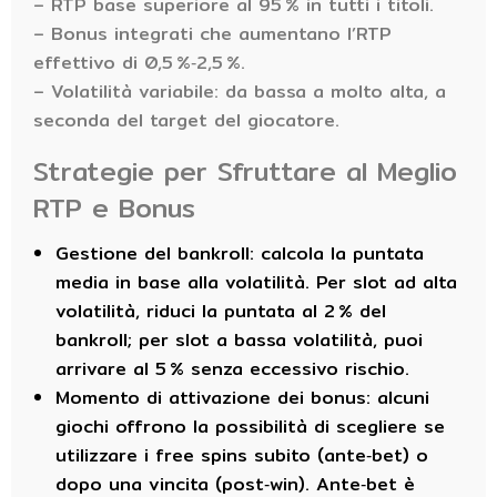
– RTP base superiore al 95 % in tutti i titoli.
– Bonus integrati che aumentano l’RTP
effettivo di 0,5 %‑2,5 %.
– Volatilità variabile: da bassa a molto alta, a
seconda del target del giocatore.
Strategie per Sfruttare al Meglio
RTP e Bonus
Gestione del bankroll: calcola la puntata
media in base alla volatilità. Per slot ad alta
volatilità, riduci la puntata al 2 % del
bankroll; per slot a bassa volatilità, puoi
arrivare al 5 % senza eccessivo rischio.
Momento di attivazione dei bonus: alcuni
giochi offrono la possibilità di scegliere se
utilizzare i free spins subito (ante‑bet) o
dopo una vincita (post‑win). Ante‑bet è