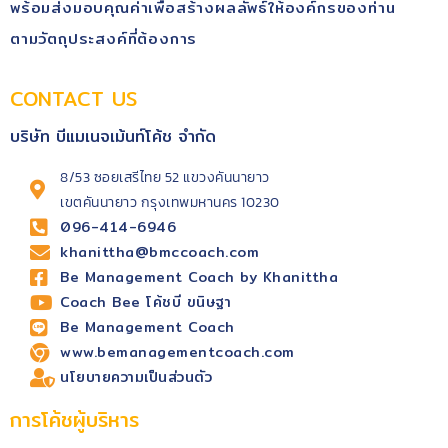
พร้อม​ส่งมอบคุณ​ค่า​เพื่อสร้างผลลัพธ์​ให้องค์กรของท่าน
ตามวัตถุประสงค์​ที่ต้องการ
CONTACT US
บริษัท บีแมเนจเม้นท์โค้ช จำกัด
8/53 ซอยเสรีไทย 52 แขวงคันนายาว
เขตคันนายาว กรุงเทพมหานคร 10230
096-414-6946
khanittha@bmccoach.com
Be Management Coach by Khanittha
Coach Bee โค้ชบี ขนิษฐา
Be Management Coach
www.bemanagementcoach.com
นโยบายความเป็นส่วนตัว
การโค้ชผู้บริหาร