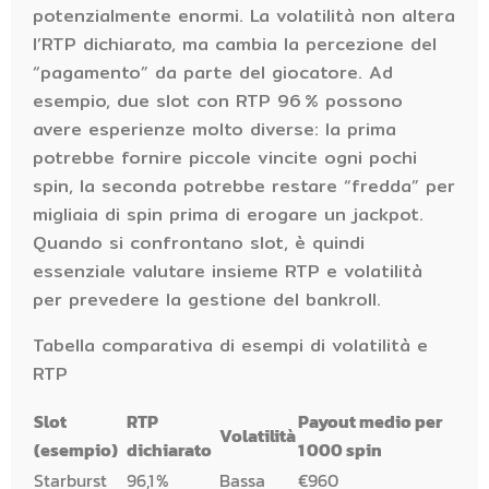
potenzialmente enormi. La volatilità non altera
l’RTP dichiarato, ma cambia la percezione del
“pagamento” da parte del giocatore. Ad
esempio, due slot con RTP 96 % possono
avere esperienze molto diverse: la prima
potrebbe fornire piccole vincite ogni pochi
spin, la seconda potrebbe restare “fredda” per
migliaia di spin prima di erogare un jackpot.
Quando si confrontano slot, è quindi
essenziale valutare insieme RTP e volatilità
per prevedere la gestione del bankroll.
Tabella comparativa di esempi di volatilità e
RTP
Slot
RTP
Payout medio per
Volatilità
(esempio)
dichiarato
1 000 spin
Starburst
96,1 %
Bassa
€960