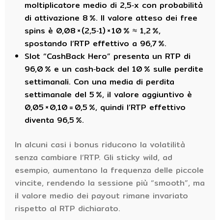
moltiplicatore medio di 2,5‑x con probabilità
di attivazione 8 %. Il valore atteso dei free
spins è 0,08 × (2,5‑1) × 10 % ≈ 1,2 %,
spostando l’RTP effettivo a 96,7 %.
Slot “CashBack Hero” presenta un RTP di
96,0 % e un cash‑back del 10 % sulle perdite
settimanali. Con una media di perdita
settimanale del 5 %, il valore aggiuntivo è
0,05 × 0,10 = 0,5 %, quindi l’RTP effettivo
diventa 96,5 %.
In alcuni casi i bonus riducono la volatilità
senza cambiare l’RTP. Gli sticky wild, ad
esempio, aumentano la frequenza delle piccole
vincite, rendendo la sessione più “smooth”, ma
il valore medio dei payout rimane invariato
rispetto al RTP dichiarato.