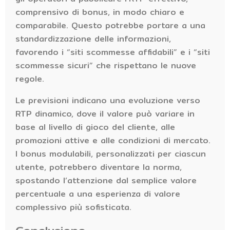
comprensivo di bonus, in modo chiaro e
comparabile. Questo potrebbe portare a una
standardizzazione delle informazioni,
favorendo i “siti scommesse affidabili” e i “siti
scommesse sicuri” che rispettano le nuove
regole.
Le previsioni indicano una evoluzione verso
RTP dinamico, dove il valore può variare in
base al livello di gioco del cliente, alle
promozioni attive e alle condizioni di mercato.
I bonus modulabili, personalizzati per ciascun
utente, potrebbero diventare la norma,
spostando l’attenzione dal semplice valore
percentuale a una esperienza di valore
complessivo più sofisticata.