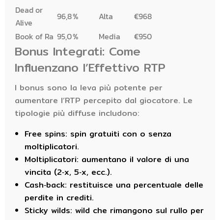
Dead or
96,8 %
Alta
€968
Alive
Book of Ra
95,0 %
Media
€950
Bonus Integrati: Come
Influenzano l’Effettivo RTP
I bonus sono la leva più potente per
aumentare l’RTP percepito dal giocatore. Le
tipologie più diffuse includono:
Free spins: spin gratuiti con o senza
moltiplicatori.
Moltiplicatori: aumentano il valore di una
vincita (2‑x, 5‑x, ecc.).
Cash‑back: restituisce una percentuale delle
perdite in crediti.
Sticky wilds: wild che rimangono sul rullo per