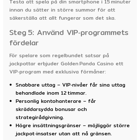
Testa att spela på din smartphone i 15 minuter
innan du sätter in större summor för att
säkerställa att allt fungerar som det ska.
Steg 5: Använd VIP‑programmets
fördelar
För spelare som regelbundet satsar på
jackpottar erbjuder Golden Panda Casino ett
VIP‑program med exklusiva förmåner:
Snabbare uttag – VIP‑nivåer får sina uttag
behandlade inom 12 timmar.
Personlig kontohanterare – får
skräddarsydda bonusar och
strategirådgivning.
Högre insättningsgränser – möjliggör större
jackpot‑insatser utan att nå gränsen.