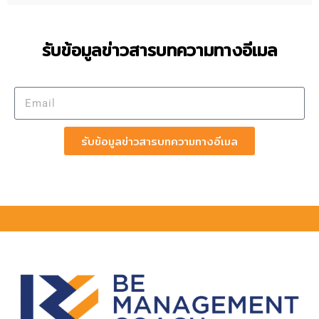
รับข้อมูลข่าวสารบทความทางอีเมล
รับข้อมูลข่าวสารบทความทางอีเมล