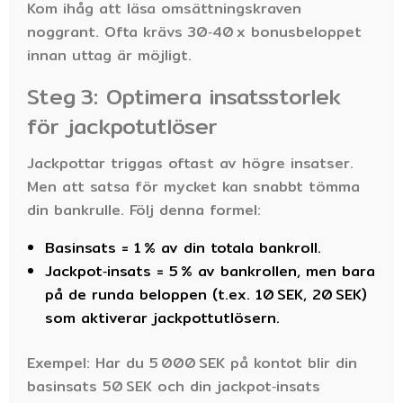
Kom ihåg att läsa omsättningskraven
noggrant. Ofta krävs 30‑40 x bonusbeloppet
innan uttag är möjligt.
Steg 3: Optimera insatsstorlek
för jackpotutlöser
Jackpottar triggas oftast av högre insatser.
Men att satsa för mycket kan snabbt tömma
din bankrulle. Följ denna formel:
Basinsats = 1 % av din totala bankroll.
Jackpot‑insats = 5 % av bankrollen, men bara
på de runda beloppen (t.ex. 10 SEK, 20 SEK)
som aktiverar jackpottutlösern.
Exempel: Har du 5 000 SEK på kontot blir din
basinsats 50 SEK och din jackpot‑insats