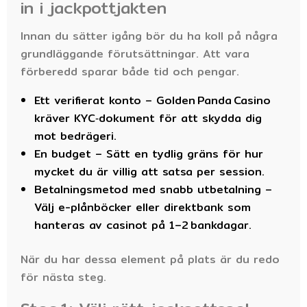
in i jackpottjakten
Innan du sätter igång bör du ha koll på några
grundläggande förutsättningar. Att vara
förberedd sparar både tid och pengar.
Ett verifierat konto – Golden Panda Casino
kräver KYC‑dokument för att skydda dig
mot bedrägeri.
En budget – Sätt en tydlig gräns för hur
mycket du är villig att satsa per session.
Betalningsmetod med snabb utbetalning –
Välj e-plånböcker eller direktbank som
hanteras av casinot på 1–2 bankdagar.
När du har dessa element på plats är du redo
för nästa steg.