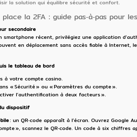
isir la solution qui équilibre sécurité et confort.
 place la 2FA : guide pas‑à‑pas pour l
teur secondaire
n smartphone récent, privilégiez une application d’auth
ouvent en déplacement sans accès fiable à Internet, l
uis le tableau de bord
s à votre compte casino.
ns « Sécurité » ou « Paramètres du compte ».
ctiver l’authentification à deux facteurs ».
u dispositif
bile
: un QR‑code apparaît à l’écran. Ouvrez Google Au
ompte », scannez le QR‑code. Un code à six chiffres ap