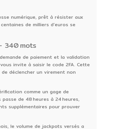
sse numérique, prêt à résister aux
centaines de milliers d’euros se
 – 340 mots
a demande de paiement et la validation
vous invite à saisir le code 2FA. Cette
 de déclencher un virement non
érification comme un gage de
 passe de 48 heures à 24 heures,
ents supplémentaires pour prouver
mois, le volume de jackpots versés a