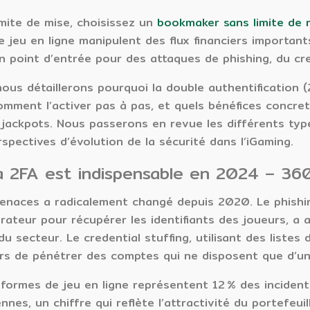
imite de mise, choisissez un
bookmaker sans limite de 
e jeu en ligne manipulent des flux financiers importan
n point d’entrée pour des attaques de phishing, du cr
 nous détaillerons pourquoi la double authentification
omment l’activer pas à pas, et quels bénéfices concret
jackpots. Nous passerons en revue les différents typ
spectives d’évolution de la sécurité dans l’iGaming.
la 2FA est indispensable en 2024 – 36
naces a radicalement changé depuis 2020. Le phishing
pérateur pour récupérer les identifiants des joueurs, a
u secteur. Le credential stuffing, utilisant des listes d
rs de pénétrer des comptes qui ne disposent que d’u
eformes de jeu en ligne représentent 12 % des incide
nes, un chiffre qui reflète l’attractivité du portefeui