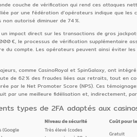
onde couche de vérification qui rend ces attaques nette
liée par une fédération d’opérateurs indique que les
s non autorisé diminuer de 74 %.
 un impact direct sur les transactions de gros jackpot
00 €, le processus de vérification supplémentaire ass
aire du compte. Les opérateurs peuvent ainsi éviter les 
jeurs, comme CasinoRoyal et SpinGalaxy, ont intégré 
te de 62 % des fraudes liées aux retraits, tout en c
rée par le Net Promoter Score (NPS). Ces témoignages
it par une meilleure fidélisation et, indirectement, pa
rents types de 2FA adaptés aux casino
Niveau de sécurité
Coût pour l
s (Google
Très élevé (codes
Gratuit