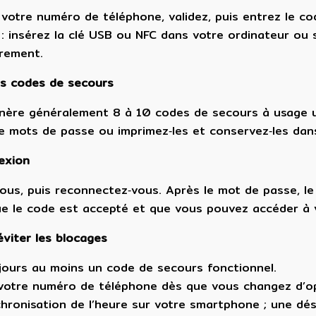
z votre numéro de téléphone, validez, puis entrez le c
: insérez la clé USB ou NFC dans votre ordinateur ou 
trement.
s codes de secours
nère généralement 8 à 10 codes de secours à usage un
e mots de passe ou imprimez‑les et conservez‑les dans
exion
ous, puis reconnectez‑vous. Après le mot de passe, l
que le code est accepté et que vous pouvez accéder à
viter les blocages
ours au moins un code de secours fonctionnel.
 votre numéro de téléphone dès que vous changez d’o
chronisation de l’heure sur votre smartphone ; une dé