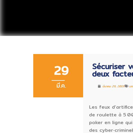
Sécuriser v
29
deux facteu
มี.ค.
มีนาคม 29, 2026
บท
Les feux d’artific
de roulette à 5 0
poker en ligne qui
des cyber‑criminel