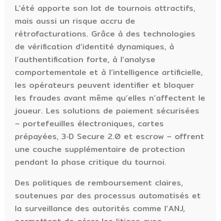
L’été apporte son lot de tournois attractifs,
mais aussi un risque accru de
rétrofacturations. Grâce à des technologies
de vérification d’identité dynamiques, à
l’authentification forte, à l’analyse
comportementale et à l’intelligence artificielle,
les opérateurs peuvent identifier et bloquer
les fraudes avant même qu’elles n’affectent le
joueur. Les solutions de paiement sécurisées
– portefeuilles électroniques, cartes
prépayées, 3‑D Secure 2.0 et escrow – offrent
une couche supplémentaire de protection
pendant la phase critique du tournoi.
Des politiques de remboursement claires,
soutenues par des processus automatisés et
la surveillance des autorités comme l’ANJ,