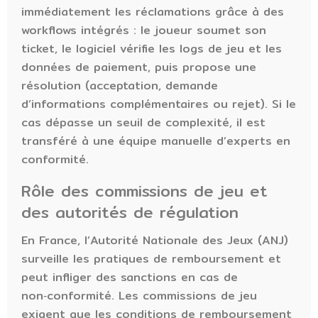
immédiatement les réclamations grâce à des
workflows intégrés : le joueur soumet son
ticket, le logiciel vérifie les logs de jeu et les
données de paiement, puis propose une
résolution (acceptation, demande
d’informations complémentaires ou rejet). Si le
cas dépasse un seuil de complexité, il est
transféré à une équipe manuelle d’experts en
conformité.
Rôle des commissions de jeu et
des autorités de régulation
En France, l’Autorité Nationale des Jeux (ANJ)
surveille les pratiques de remboursement et
peut infliger des sanctions en cas de
non‑conformité. Les commissions de jeu
exigent que les conditions de remboursement