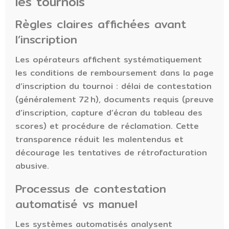
les tournois
Règles claires affichées avant
l’inscription
Les opérateurs affichent systématiquement
les conditions de remboursement dans la page
d’inscription du tournoi : délai de contestation
(généralement 72 h), documents requis (preuve
d’inscription, capture d’écran du tableau des
scores) et procédure de réclamation. Cette
transparence réduit les malentendus et
décourage les tentatives de rétrofacturation
abusive.
Processus de contestation
automatisé vs manuel
Les systèmes automatisés analysent