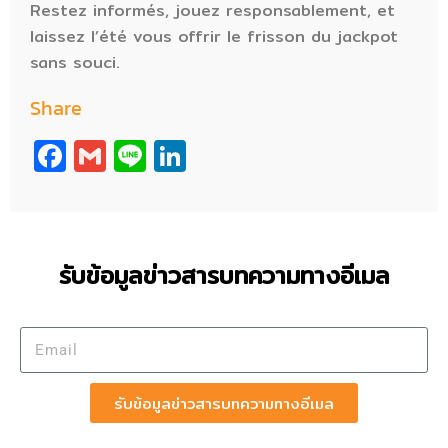
Restez informés, jouez responsablement, et
laissez l’été vous offrir le frisson du jackpot
sans souci.
Share
Facebook
Gmail
Line
LinkedIn
รับข้อมูลข่าวสารบทความทางอีเมล
รับข้อมูลข่าวสารบทความทางอีเมล