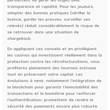
permettent de gérer les litiges avec
transparence et rapidité. Pour les joueurs,
adopter des bonnes pratiques (vérifier la
licence, garder les preuves, surveiller ses
relevés) réduit considérablement le risque de
se retrouver dans une situation de
chargeback.
En appliquant ces conseils et en privilégiant
les casinos qui investissent réellement dans la
protection contre les rétrofacturations, vous
profiterez pleinement des tournois estivaux
tout en préservant votre capital. Les
évolutions à venir, notamment l’intégration de
la blockchain pour garantir l’immutabilité des
transactions et la biométrie pour renforcer
l’authentification, promettent de rendre la
sécurité des paiements encore plus robuste.