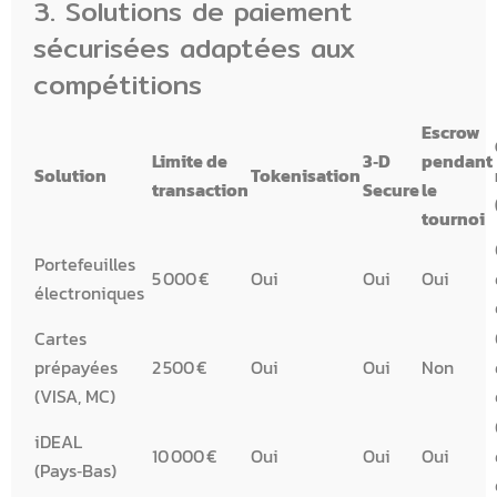
3. Solutions de paiement
sécurisées adaptées aux
compétitions
Escrow
Limite de
3‑D
pendant
Solution
Tokenisation
transaction
Secure
le
tournoi
Portefeuilles
5 000 €
Oui
Oui
Oui
électroniques
Cartes
prépayées
2 500 €
Oui
Oui
Non
(VISA, MC)
iDEAL
10 000 €
Oui
Oui
Oui
(Pays‑Bas)