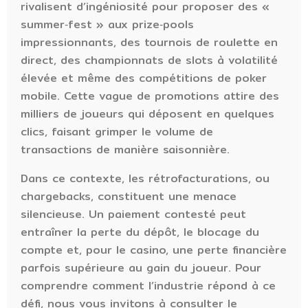
rivalisent d’ingéniosité pour proposer des «
summer‑fest » aux prize‑pools
impressionnants, des tournois de roulette en
direct, des championnats de slots à volatilité
élevée et même des compétitions de poker
mobile. Cette vague de promotions attire des
milliers de joueurs qui déposent en quelques
clics, faisant grimper le volume de
transactions de manière saisonnière.
Dans ce contexte, les rétrofacturations, ou
chargebacks, constituent une menace
silencieuse. Un paiement contesté peut
entraîner la perte du dépôt, le blocage du
compte et, pour le casino, une perte financière
parfois supérieure au gain du joueur. Pour
comprendre comment l’industrie répond à ce
défi, nous vous invitons à consulter le