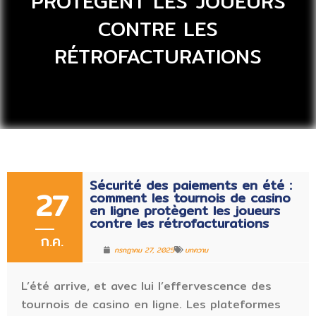
PROTÈGENT LES JOUEURS
CONTRE LES
RÉTROFACTURATIONS
Sécurité des paiements en été :
27
comment les tournois de casino
en ligne protègent les joueurs
contre les rétrofacturations
ก.ค.
กรกฎาคม 27, 2025
บทความ
L’été arrive, et avec lui l’effervescence des
tournois de casino en ligne. Les plateformes