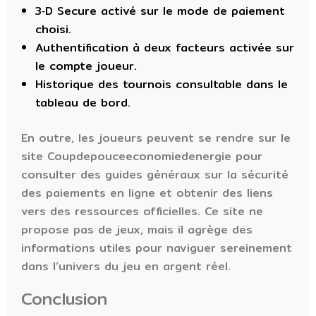
3‑D Secure activé sur le mode de paiement
choisi.
Authentification à deux facteurs activée sur
le compte joueur.
Historique des tournois consultable dans le
tableau de bord.
En outre, les joueurs peuvent se rendre sur le
site Coupdepouceeconomiedenergie pour
consulter des guides généraux sur la sécurité
des paiements en ligne et obtenir des liens
vers des ressources officielles. Ce site ne
propose pas de jeux, mais il agrège des
informations utiles pour naviguer sereinement
dans l’univers du jeu en argent réel.
Conclusion