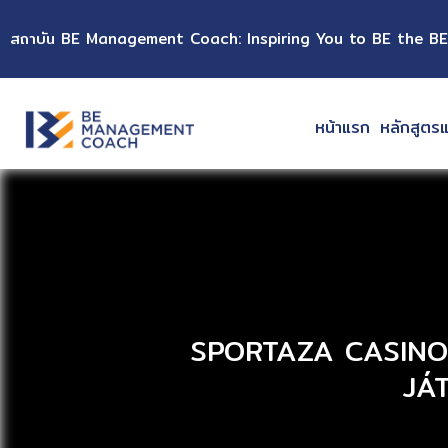
สถาบัน BE Management Coach: Inspiring You to BE the BE
หน้าแรก
หลักสูตร
SPORTAZA CASINO
JÁ