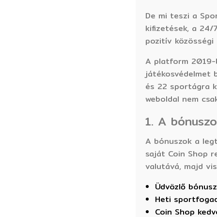
De mi teszi a Spo
kifizetések, a 24
pozitív közösségi
A platform 2019-b
játékosvédelmet b
és 22 sportágra k
weboldal nem csa
1. A bónusz
A bónuszok a leg
saját Coin Shop r
valutává, majd vi
Üdvözlő bónusz
Heti sportfogad
Coin Shop kedv