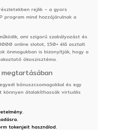
észletekben rejlik – a gyors
VIP program mind hozzájárulnak a
működik, ami szigorú szabályozást és
3000 online slotot, 150+ élő asztalt
ok önmagukban is bizonyítják, hogy a
rakoztató ökoszisztéma.
k megtartásában
o egyedi bónuszcsomagokkal és egy
t könnyen átalakíthassák virtuális
vetelmény.
gadásra.
rm tokenjeit használod.