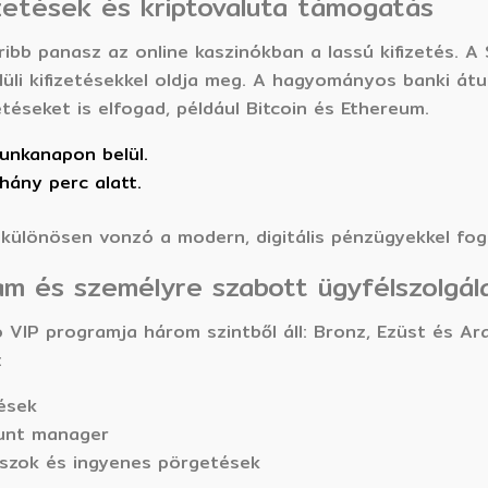
izetések és kriptovaluta támogatás
ribb panasz az online kaszinókban a lassú kifizetés. A
lüli kifizetésekkel oldja meg. A hagyományos banki átu
etéseket is elfogad, például Bitcoin és Ethereum.
unkanapon belül.
éhány perc alatt.
különösen vonzó a modern, digitális pénzügyekkel fog
am és személyre szabott ügyfélszolgál
 VIP programja három szintből áll: Bronz, Ezüst és Ar
:
tések
unt manager
uszok és ingyenes pörgetések