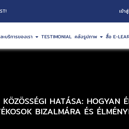
เข้าส
ST!
และบริการของเรา
TESTIMONIAL
คลังรูปภาพ
สื่อ E-LE
 KÖZÖSSÉGI HATÁSA: HOGYAN É
TÉKOSOK BIZALMÁRA ÉS ÉLMÉNY