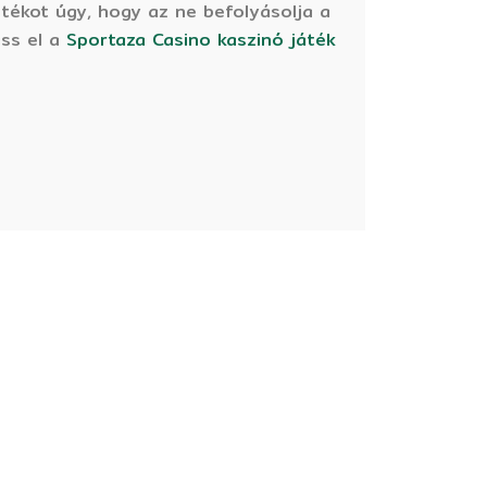
játékot úgy, hogy az ne befolyásolja a
ass el a
Sportaza Casino kaszinó játék