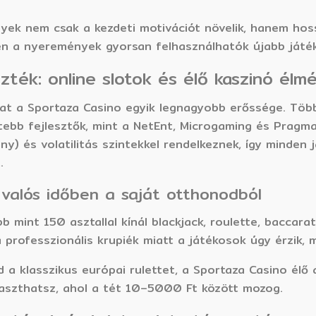
ek nem csak a kezdeti motivációt növelik, hanem hos
zen a nyeremények gyorsan felhasználhatók újabb játé
szték: online slotok és élő kaszinó élm
álat a Sportaza Casino egyik legnagyobb erőssége. Tö
tebb fejlesztők, mint a NetEnt, Microgaming és Pragma
ány) és volatilitás szintekkel rendelkeznek, így minden
.
 valós időben a saját otthonodból
b mint 150 asztallal kínál blackjack, roulette, baccara
 professzionális krupiék miatt a játékosok úgy érzik, 
 a klasszikus európai rulettet, a Sportaza Casino élő 
laszthatsz, ahol a tét 10–5000 Ft között mozog.