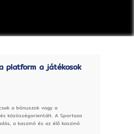
a platform a játékosok
 csak a bónuszok vagy a
és közösségorientált. A Sportaza
adás, a kaszinó és az élő kaszinó