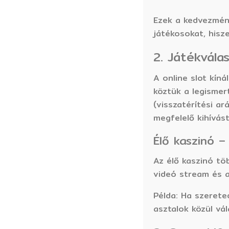
Ezek a kedvezmény
játékosokat, his
2. Játékvála
A online slot kín
köztük a legismer
(visszatérítési ar
megfelelő kihívást
Élő kaszinó –
Az élő kaszinó töb
videó stream és a
Példa: Ha szereted
asztalok közül vá