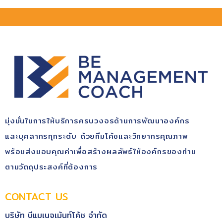
มุ่ง​มั่นในการให้บริการ​ครบวงจรด้านการพัฒนา​องค์กร​
และบุคลากรทุกระดับ​ ด้วยทีมโค้ช​และวิทยากรคุณ​ภาพ​
พร้อม​ส่งมอบคุณ​ค่า​เพื่อสร้างผลลัพธ์​ให้องค์กรของท่าน
ตามวัตถุประสงค์​ที่ต้องการ
CONTACT US
บริษัท บีแมเนจเม้นท์โค้ช จำกัด