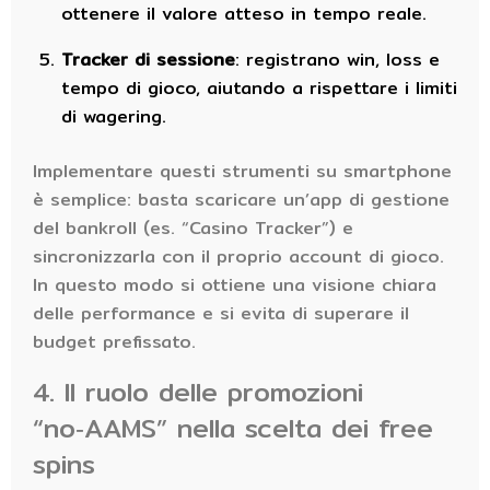
ottenere il valore atteso in tempo reale.
Tracker di sessione
: registrano win, loss e
tempo di gioco, aiutando a rispettare i limiti
di wagering.
Implementare questi strumenti su smartphone
è semplice: basta scaricare un’app di gestione
del bankroll (es. “Casino Tracker”) e
sincronizzarla con il proprio account di gioco.
In questo modo si ottiene una visione chiara
delle performance e si evita di superare il
budget prefissato.
4. Il ruolo delle promozioni
“no‑AAMS” nella scelta dei free
spins