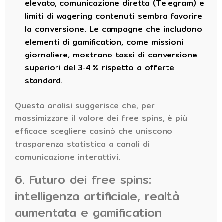
elevato, comunicazione diretta (Telegram) e
limiti di wagering contenuti sembra favorire
la conversione. Le campagne che includono
elementi di gamification, come missioni
giornaliere, mostrano tassi di conversione
superiori del 3‑4 % rispetto a offerte
standard.
Questa analisi suggerisce che, per
massimizzare il valore dei free spins, è più
efficace scegliere casinò che uniscono
trasparenza statistica a canali di
comunicazione interattivi.
6. Futuro dei free spins:
intelligenza artificiale, realtà
aumentata e gamification