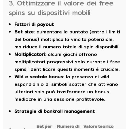
3. Ottimizzare il valore dei free
spins su dispositivi mobili
Fattori di payout
Bet size
: aumentare la puntata (entro i limiti
del bonus) moltiplica la vincita potenziale,
ma riduce il numero totale di spin disponibili.
Moltiplicatori
: alcuni giochi offrono
moltiplicatori progressivi solo durante i free
spins; identificare questi momenti è cruciale.
Wild e scatole bonus
: la presenza di wild
espandibili o di simboli scatter che attivano
ulteriori spin può trasformare un bonus
mediocre in una sessione profittevole.
Strategie di bankroll management
Bet per
Numero di
Valore teorico