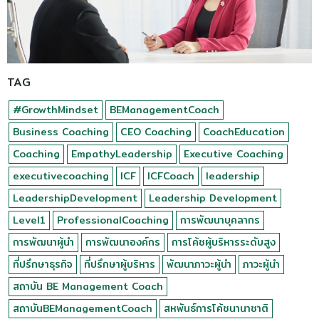
TAG
#GrowthMindset
BEManagementCoach
Business Coaching
CEO Coaching
CoachEducation
Coaching
EmpathyLeadership
Executive Coaching
executivecoaching
ICF
ICFCoach
leadership
LeadershipDevelopment
Leadership Development
Level1
ProfessionalCoaching
การพัฒนาบุคลากร
การพัฒนาผู้นำ
การพัฒนาองค์กร
การโค้ชผู้บริหารระดับสูง
ที่ปรึกษาธุรกิจ
ที่ปรึกษาผู้บริหาร
พัฒนาภาวะผู้นำ
ภาวะผู้นำ
สถาบัน BE Management Coach
สถาบันBEManagementCoach
สหพันธ์การโค้ชนานาชาติ