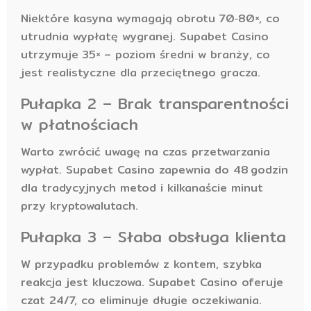
Niektóre kasyna wymagają obrotu 70‑80×, co
utrudnia wypłatę wygranej. Supabet Casino
utrzymuje 35× – poziom średni w branży, co
jest realistyczne dla przeciętnego gracza.
Pułapka 2 – Brak transparentności
w płatnościach
Warto zwrócić uwagę na czas przetwarzania
wypłat. Supabet Casino zapewnia do 48 godzin
dla tradycyjnych metod i kilkanaście minut
przy kryptowalutach.
Pułapka 3 – Słaba obsługa klienta
W przypadku problemów z kontem, szybka
reakcja jest kluczowa. Supabet Casino oferuje
czat 24/7, co eliminuje długie oczekiwania.