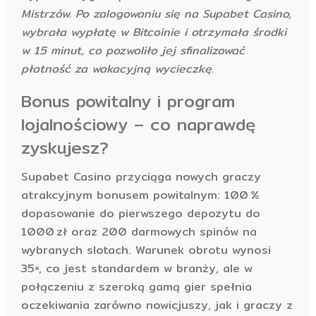
Mistrzów. Po zalogowaniu się na Supabet Casino,
wybrała wypłatę w Bitcoinie i otrzymała środki
w 15 minut, co pozwoliło jej sfinalizować
płatność za wakacyjną wycieczkę.
Bonus powitalny i program
lojalnościowy – co naprawdę
zyskujesz?
Supabet Casino przyciąga nowych graczy
atrakcyjnym bonusem powitalnym: 100 %
dopasowanie do pierwszego depozytu do
1000 zł oraz 200 darmowych spinów na
wybranych slotach. Warunek obrotu wynosi
35×, co jest standardem w branży, ale w
połączeniu z szeroką gamą gier spełnia
oczekiwania zarówno nowicjuszy, jak i graczy z