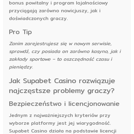
bonus powitalny i program lojalnościowy
przyciągają zarówno nowicjuszy, jak i
doświadczonych graczy.
Pro Tip
Zanim zarejestrujesz się w nowym serwisie,
sprawdź, czy posiada on zarówno kasyno, jak i
zakłady sportowe – to oszczędność czasu i
pieniędzy.
Jak Supabet Casino rozwiązuje
najczęstsze problemy graczy?
Bezpieczeństwo i licencjonowanie
Jednym z najważniejszych kryteriów przy
wyborze platformy jest jej wiarygodność.
Supabet Casino działa na podstawie licencji