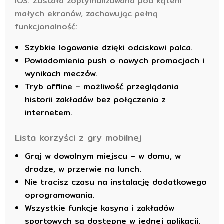
iOS. Została zoptymalizowana pod kątem
małych ekranów, zachowując pełną
funkcjonalność:
Szybkie logowanie dzięki odciskowi palca.
Powiadomienia push o nowych promocjach i
wynikach meczów.
Tryb offline – możliwość przeglądania
historii zakładów bez połączenia z
internetem.
Lista korzyści z gry mobilnej
Graj w dowolnym miejscu – w domu, w
drodze, w przerwie na lunch.
Nie tracisz czasu na instalację dodatkowego
oprogramowania.
Wszystkie funkcje kasyna i zakładów
sportowych są dostępne w jednej aplikacji.