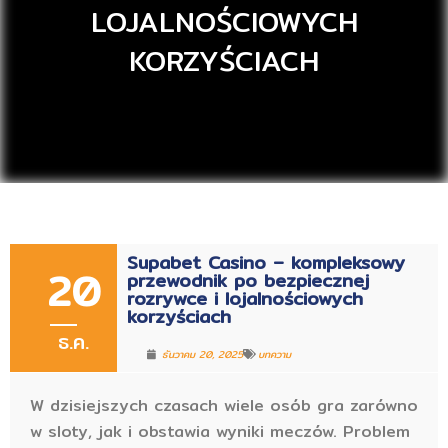
LOJALNOŚCIOWYCH
KORZYŚCIACH
Supabet Casino – kompleksowy
20
przewodnik po bezpiecznej
rozrywce i lojalnościowych
korzyściach
ธ.ค.
ธันวาคม 20, 2025
บทความ
W dzisiejszych czasach wiele osób gra zarówno
w sloty, jak i obstawia wyniki meczów. Problem