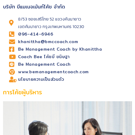
บริษัท บีแมเนจเม้นท์โค้ช จำกัด
8/53 ซอยเสรีไทย 52 แขวงคันนายาว
เขตคันนายาว กรุงเทพมหานคร 10230
096-414-6946
khanittha@bmccoach.com
Be Management Coach by Khanittha
Coach Bee โค้ชบี ขนิษฐา
Be Management Coach
www.bemanagementcoach.com
นโยบายความเป็นส่วนตัว
การโค้ชผู้บริหาร