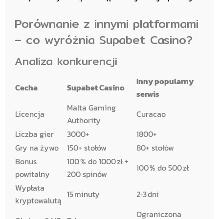
Porównanie z innymi platformami
– co wyróżnia Supabet Casino?
Analiza konkurencji
Inny popularny
Cecha
Supabet Casino
serwis
Malta Gaming
Licencja
Curacao
Authority
Liczba gier
3000+
1800+
Gry na żywo
150+ stołów
80+ stołów
Bonus
100 % do 1000 zł +
100 % do 500 zł
powitalny
200 spinów
Wypłata
15 minuty
2‑3 dni
kryptowalutą
Ograniczona