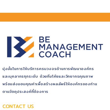
มุ่ง​มั่นในการให้บริการ​ครบวงจรด้านการพัฒนา​องค์กร​
และบุคลากรทุกระดับ​ ด้วยทีมโค้ช​และวิทยากรคุณ​ภาพ​
พร้อม​ส่งมอบคุณ​ค่า​เพื่อสร้างผลลัพธ์​ให้องค์กรของท่าน
ตามวัตถุประสงค์​ที่ต้องการ
CONTACT US