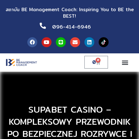
สถาบัน BE Management Coach: Inspiring You to BE the
BEST!
096-414-6946
0
0
SUPABET CASINO –
KOMPLEKSOWY PRZEWODNIK
PO BEZPIECZNEJ ROZRYWCE I