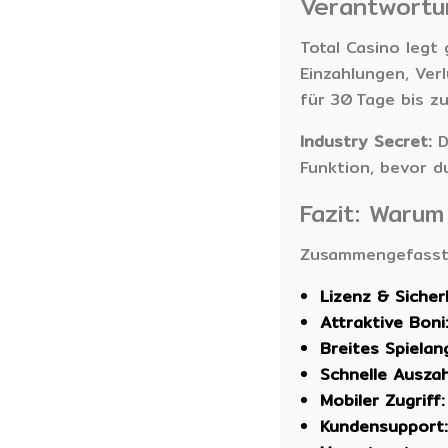
Verantwortun
Total Casino legt
Einzahlungen, Ver
für 30 Tage bis z
Industry Secret:
D
Funktion, bevor d
Fazit: Warum
Zusammengefasst b
Lizenz & Sicher
Attraktive Boni
Breites Spielan
Schnelle Ausza
Mobiler Zugriff:
Kundensupport: