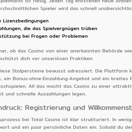
spielmarkt ist riesig. Jeden Tag entstehen neue Anbie
rchschnittlichen Spieler wird das schnell unübersichtli
e Lizenzbedingungen
hlungen, die das Spielvergnügen trüben
stützung bei Fragen oder Problemen
er, ob das Casino von einer anerkannten Behörde wie
s schützt dich vor unseriösen Praktiken.
diese Stolpersteine bewusst adressiert. Die Plattform 
 ein Bonus‑ohne‑Einzahlung‑Angebot und ein breites Por
ischspielen. All das macht das Casino zu einer attrakti
it und schnelle Auszahlungen legen.
ndruck: Registrierung und Willkommens
prozess bei Total Casino ist klar strukturiert. In wenig
wort und ein paar persönliche Daten ein. Sobald du dein