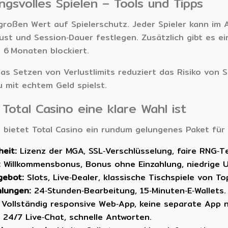
gsvolles Spielen – Tools und Tipps
 großen Wert auf Spielerschutz. Jeder Spieler kann im
lust und Session‑Dauer festlegen. Zusätzlich gibt es ei
u 6 Monaten blockiert.
as Setzen von Verlustlimits reduziert das Risiko von S
u mit echtem Geld spielst.
 Total Casino eine klare Wahl ist
ietet Total Casino ein rundum gelungenes Paket für d
heit:
Lizenz der MGA, SSL‑Verschlüsselung, faire RNG‑T
:
Willkommensbonus, Bonus ohne Einzahlung, niedrige 
gebot:
Slots, Live‑Dealer, klassische Tischspiele von To
hlungen:
24‑Stunden‑Bearbeitung, 15‑Minuten‑E‑Wallets.
Vollständig responsive Web‑App, keine separate App n
24/7 Live‑Chat, schnelle Antworten.