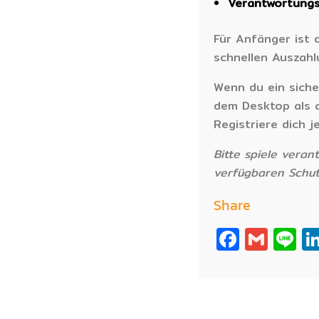
Verantwortungs
Für Anfänger ist 
schnellen Auszahl
Wenn du ein sich
dem Desktop als a
Registriere dich 
Bitte spiele veran
verfügbaren Schu
Share
Facebo
Gmai
Li