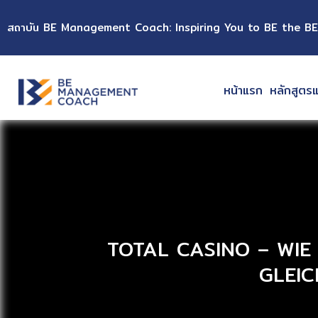
สถาบัน BE Management Coach: Inspiring You to BE the BE
หน้าแรก
หลักสูตร
TOTAL CASINO – WIE
GLEI