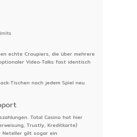
Limits
gen echte Croupiers, die über mehrere
ptionaler Video‑Talks fast identisch
jack‑Tischen nach jedem Spiel neu
pport
uszahlungen. Total Casino hat hier
rweisung, Trustly, Kreditkarte)
 Neteller gilt sogar ein