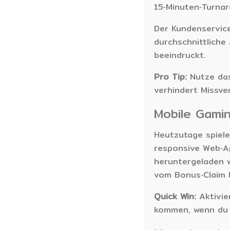
15‑Minuten‑Turnar
Der Kundenservice
durchschnittliche
beeindruckt.
Pro Tip:
Nutze das
verhindert Missv
Mobile Gamin
Heutzutage spiele
responsive Web‑Ap
heruntergeladen w
vom Bonus‑Claim b
Quick Win:
Aktivier
kommen, wenn du 