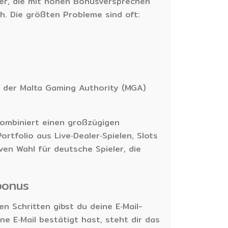
ter, die mit hohen Bonusversprechen
ch. Die größten Probleme sind oft:
 der Malta Gaming Authority (MGA)
kombiniert einen großzügigen
tfolio aus Live‑Dealer‑Spielen, Slots
ven Wahl für deutsche Spieler, die
bonus
en Schritten gibst du deine E‑Mail-
e E‑Mail bestätigt hast, steht dir das