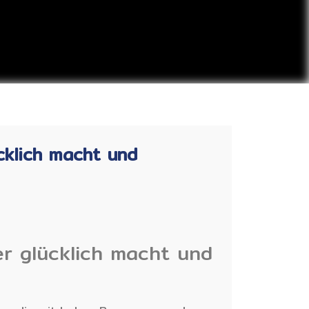
ücklich macht und
er glücklich macht und