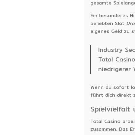
gesamte Spielang
Ein besonderes Hi
beliebten Slot
Dra
eigenes Geld zu s
Industry Se
Total Casin
niedrigerer 
Wenn du sofort los
führt dich direkt
Spielvielfalt
Total Casino arbe
zusammen. Das Erg