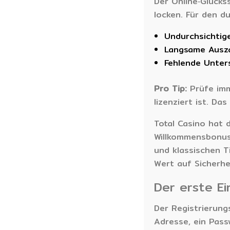
Der Online‑Glücks
locken. Für den du
Undurchsichtig
Langsame Ausza
Fehlende Unter
Pro Tip:
Prüfe imm
lizenziert ist. Da
Total Casino hat 
Willkommensbonus,
und klassischen T
Wert auf Sicherhe
Der erste Ei
Der Registrierungs
Adresse, ein Pass