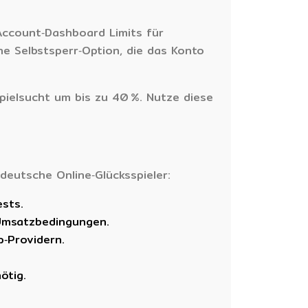
 Account‑Dashboard Limits für
ne Selbstsperr‑Option, die das Konto
pielsucht um bis zu 40 %. Nutze diese
eutsche Online‑Glücksspieler:
ests.
Umsatzbedingungen.
p‑Providern.
ötig.