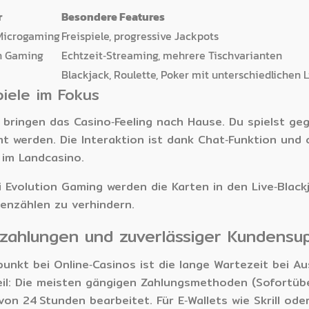
r
Besondere Features
Microgaming
Freispiele, progressive Jackpots
n Gaming
Echtzeit‑Streaming, mehrere Tischvarianten
Blackjack, Roulette, Poker mit unterschiedlichen 
piele im Fokus
e bringen das Casino‑Feeling nach Hause. Du spielst ge
 werden. Die Interaktion ist dank Chat‑Funktion und o
 im Landcasino.
 Evolution Gaming werden die Karten in den Live‑Black
enzählen zu verhindern.
zahlungen und zuverlässiger Kundensu
kpunkt bei Online‑Casinos ist die lange Wartezeit bei A
eil: Die meisten gängigen Zahlungsmethoden (Sofortübe
on 24 Stunden bearbeitet. Für E‑Wallets wie Skrill oder